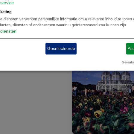
service
keting
e diensten verwerken persoonlijke informatie om u relevante inhoud te tonen 
da dos Veadeiros
Costa do Sau
ducten, diensten of onderwerpen waarin u geïnteresseerd zou kunnen zijn.
diensten
Geselecteerde
Acc
Curaçao
Gerealis