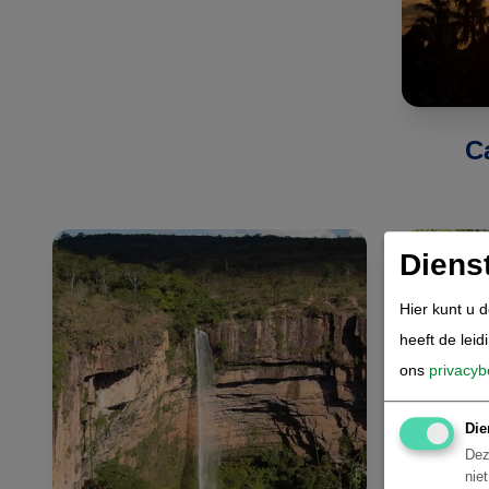
C
Diens
Hier kunt u 
heeft de leid
ons
privacyb
Die
Dez
nie