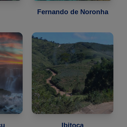
Fernando de Noronha
çu
Ibitoca