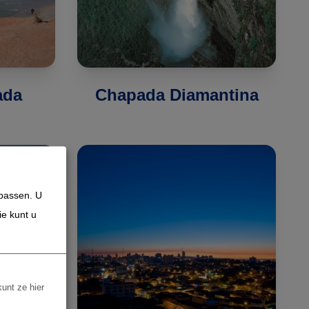
ada
Chapada Diamantina
npassen. U
ie kunt u
kunt ze hier