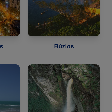
s
Búzios