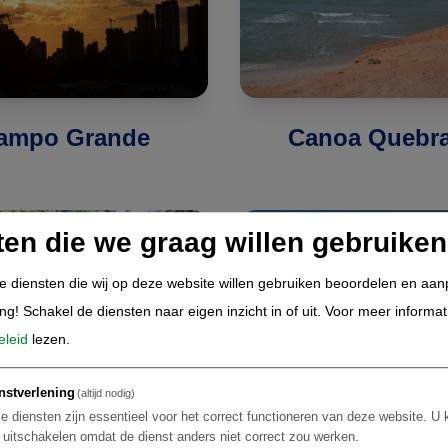
ampo Grande
Canoa Quebr
ten die we graag willen gebruiken
de diensten die wij op deze website willen gebruiken beoordelen en aa
ing! Schakel de diensten naar eigen inzicht in of uit.
Voor meer informat
eleid
lezen.
nstverlening
(altijd nodig)
e diensten zijn essentieel voor het correct functioneren van deze website. U 
t uitschakelen omdat de dienst anders niet correct zou werken.