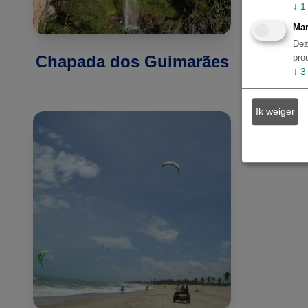
↓
1
Mar
Dez
Chapada dos Guimarães
Chapa
pro
↓
3
Ik weiger