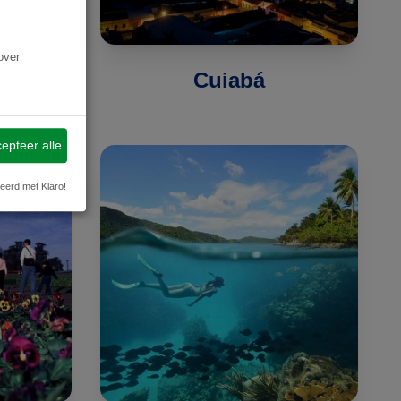
over
ípe
Cuiabá
epteer alle
eerd met Klaro!