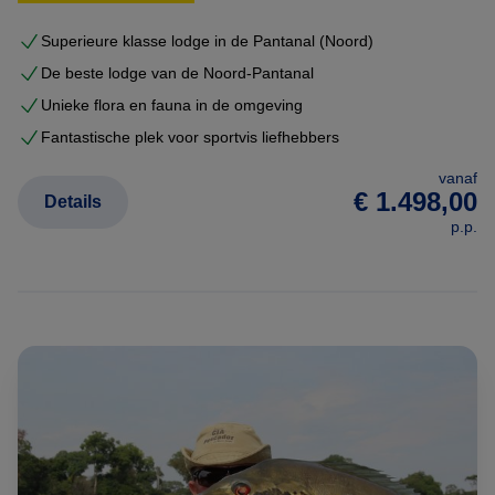
eind februari zwemmen de vissen stroomopwaarts om te
Superieure klasse lodge in de Pantanal (Noord)
paaien en zich voort te planten.
De beste lodge van de Noord-Pantanal
Unieke flora en fauna in de omgeving
Aassoorten
Fantastische plek voor sportvis liefhebbers
Sportvissen in de Pantanal wordt gedaan met behulp van
vanaf
€ 1.498,00
diverse soorten levend aas: parelvissen, ingewanden,
Details
p.p.
zeepier, slakken en wormen. Bepaalde aassoorten hebben
een eigen juiste tijd in het jaar om te gebruiken.
Vissen Pantanal waarop gevist kan worden:
FISH
MAR
APR
MAY
JUN
JUL