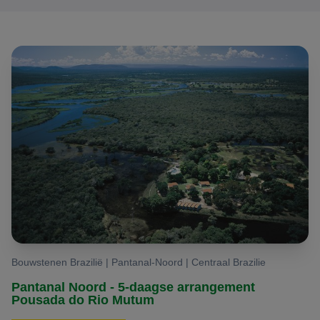
en in de Pantanal. Bovendien is de 'Peacock Bass',
Tucunaré in het Portugees, heerlijk om te eten.Onze
Amazone sportvis arrangementen worden aangeboden in
september of oktober. Dan zijn de waterstanden redelijk
laag, is het droog en is het sportvissen dus een
fantastische beleving.
Sportvissen Pantanal
In de Pantanal bieden wij een aantal accommodaties aan
die zeer gespecialiseerd zijn in het sportvissen. Met kleine
gemotoriseerde bootjes gaat het reisgezelschap er op uit
om de exotische vissen te vangen. In deze wateren
Bouwstenen Brazilië | Pantanal-Noord | Centraal Brazilie
bevinden zich maar liefst 260 soorten vis, een
Pantanal Noord - 5-daagse arrangement
ongelooflijke biodiversiteit.VisperiodeDe sportvis periode
Pousada do Rio Mutum
in de Pantanal is van maart tot oktober. Van november tot