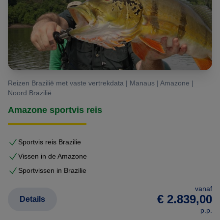
DORADO
X
X
X
X
X
PACU
X
X
X
X
X
Reizen Brazilië met vaste vertrekdata | Manaus | Amazone |
Noord Brazilië
Amazone sportvis reis
SPECKLED
X
X
X
X
X
CATFISH
Sportvis reis Brazilie
Vissen in de Amazone
Sportvissen in Brazilie
JAÚ
X
X
X
vanaf
€ 2.839,00
Details
p.p.