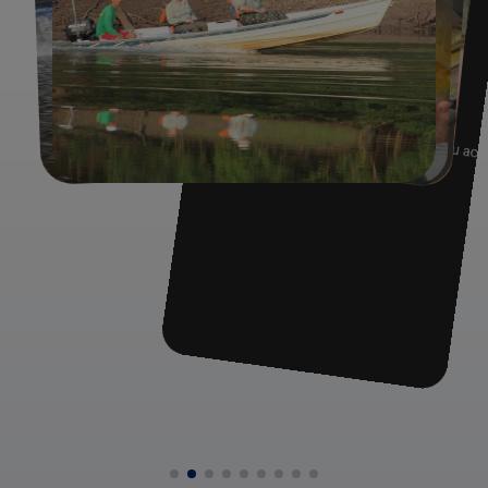
Sportvissen Amazone
De meeste vissoorten in de Amazone zijn uitgerust met
een stevig gebit, zodat grote, harde of taaie prooien geen
probleem vormen. Een goed voorbeeld hiervan is de
Piranha, een snelle agressieve rover die alles wat eetbaar
is aanvalt. Minder bekende vissoorten zijn de Matrinxa,
Pacu en de Aruana. Ook diverse meervalsoorten bevolken
deze wateren. Naast al deze soorten leeft hier ook s
'werelds grootste zoetwatervis, namelijk de 'Pirarucu'.Een
van de grote trekpleisters van het Amazonegebied voor
sportvissers is de 'Peacock Bass', een prachtig gekleurde
baarsachtige vis. De unieke natuur van dit gebied maken
het vissen tot een onvergetelijke belevenis. De Peacock
Bass komt zeer veel voor in Brazilië en wordt door
sportvissers geroemd vanwege zijn vechtersmentaliteit. Op
deze vis kan onder andere worden gevist in de Amazone