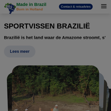
Made in Brazil
Contact & reisadvies
Born in Holland
SPORTVISSEN BRAZILIË
Brazilië is het land waar de Amazone stroomt, s'
werelds bekendste rivier. De Amazone en zijn
bijrivieren herbergen tal van unieke, bijzondere
Lees meer
en onbekende vissoorten. Behalve in de
Amazone, is de Pantanal een ware hemel voor
de sportvis liefhebber. En met een kustlijn van
bijna 8000 km is het voor de sportvis liefhebber
die houdt van zeevissen ook een top
bestemming.