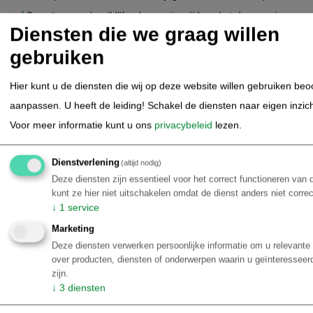
Ongeëvenaarde wildlife-observaties tijdens het droge seizoen
Diensten die we graag willen
(juni – oktober)
Accommodaties in diverse comfortniveaus, midden in de
gebruiken
natuur
Combineerbaar met Nobres en Chapada dos Guimarães voor
Hier kunt u de diensten die wij op deze website willen gebruiken be
een complete natuurervaring
aanpassen. U heeft de leiding! Schakel de diensten naar eigen inzicht 
Voor meer informatie kunt u ons
privacybeleid
lezen.
Prijs op aanvraag
Details
Dienstverlening
(altijd nodig)
Deze diensten zijn essentieel voor het correct functioneren van
kunt ze hier niet uitschakelen omdat de dienst anders niet corre
↓
1
service
Marketing
Deze diensten verwerken persoonlijke informatie om u relevante 
over producten, diensten of onderwerpen waarin u geïnteressee
zijn.
↓
3
diensten