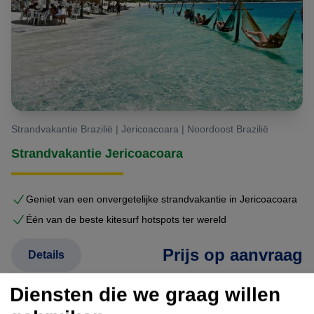
Strandvakantie Brazilië | Jericoacoara | Noordoost Brazilië
Strandvakantie Jericoacoara
Geniet van een onvergetelijke strandvakantie in Jericoacoara
Één van de beste kitesurf hotspots ter wereld
Prijs op aanvraag
Details
Diensten die we graag willen