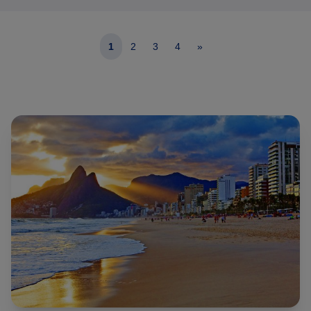
van oktober tm april goed op te nemen zijn als in een
rondreis als badplaats of als losse strandvakantie
1
2
3
4
»
uiteraard. In de overige maanden is het er iets te koud voor
een strandverblijf. Met name de regio van Florianopolis is
fantastisch, met kilometerslange rustige zandstranden, die
ook ideaal zijn om te surfen.
Brazilië Reis Specialist onderscheidt zich door een
uitgebreide mix aan te bieden van strandvakanties en los
te boeken bouwstenen, langs de gehele kust.
Combineer een heerlijk verblijf aan het strand bijvoorbeeld
met arrangement naar één van prachtige natuurgebieden
in Brazilië zoals de Pantanal, watervallen van Foz do
Iguaçu, of de imposante Amazone. Het op maat laten
maken van een rondreis is vrijblijvend, kosteloos en geeft