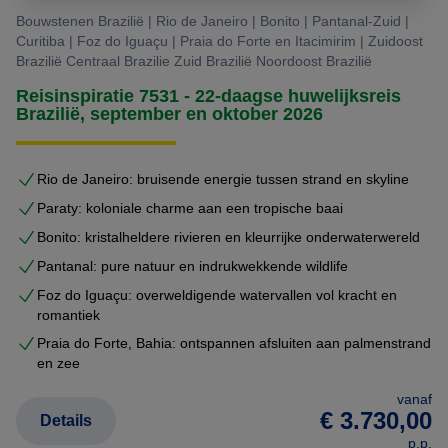
u de mogelijkheid om een reis te beleven die helemaal is
Bouwstenen Brazilië | Rio de Janeiro | Bonito | Pantanal-Zuid |
afgestemd op uw individuele reiswensen.
Curitiba | Foz do Iguaçu | Praia do Forte en Itacimirim | Zuidoost
Brazilië Centraal Brazilie Zuid Brazilië Noordoost Brazilië
Reisinspiratie 7531 - 22-daagse huwelijksreis
Brazilië, september en oktober 2026
Rio de Janeiro: bruisende energie tussen strand en skyline
Paraty: koloniale charme aan een tropische baai
Bonito: kristalheldere rivieren en kleurrijke onderwaterwereld
Pantanal: pure natuur en indrukwekkende wildlife
Foz do Iguaçu: overweldigende watervallen vol kracht en
romantiek
Praia do Forte, Bahia: ontspannen afsluiten aan palmenstrand
en zee
vanaf
€ 3.730,00
Details
p.p.