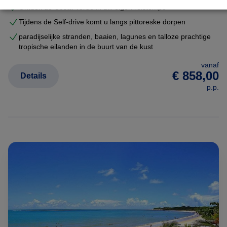
Ontdek de Costa Verde in uw eigen reistempo
Tijdens de Self-drive komt u langs pittoreske dorpen
paradijselijke stranden, baaien, lagunes en talloze prachtige
tropische eilanden in de buurt van de kust
vanaf
€ 858,00
Details
p.p.