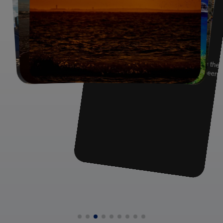
Braziliaanse strandbestemmingen als Fortaleza,
Jericoacoara, Cumbuco, Canao Quebrada, Fernando de
Noronha en de regio van Natal met de badplaats Pipa en
Joao Pessoa.
Meer naar het zuiden van de Braziliaanse noordoost kust
komt u langs prachtige badplaatsen, zoals Porto de
Galinhas, Maragogi, Maceio, Praia do Forte, Salvador en
Morro de Sao Paulo. In het Zuiden van de staat Bahia zijn
exclusieve en rustige badplaatsen te vinden zoals,
Trancoso en Arraial d'Ajuda.
De omgeving van Rio is uiteraard ook fantastisch voor een
strandvakantie. Denk hierbij aan Buzios, Ilha Grande, of
Rio de Janeiro zelf.
In Zuid-Brazilie zijn ook prachtige stranden te vinden, die