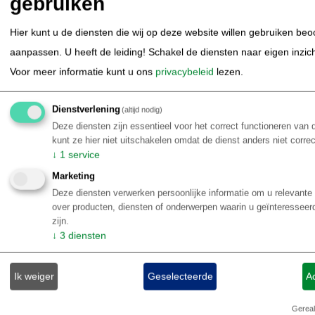
gebruiken
Hier kunt u de diensten die wij op deze website willen gebruiken be
aanpassen. U heeft de leiding! Schakel de diensten naar eigen inzicht 
Voor meer informatie kunt u ons
privacybeleid
lezen.
Dienstverlening
(altijd nodig)
Deze diensten zijn essentieel voor het correct functioneren van
kunt ze hier niet uitschakelen omdat de dienst anders niet corre
↓
1
service
Marketing
Deze diensten verwerken persoonlijke informatie om u relevante 
over producten, diensten of onderwerpen waarin u geïnteressee
zijn.
↓
3
diensten
Bouwstenen Brazilië | São Paulo | Paraty | Ilha Grande | Rio de
Janeiro | Zuidoost Brazilië
Ik weiger
Geselecteerde
A
8-daagse Self-drive Costa Verde
Gereal