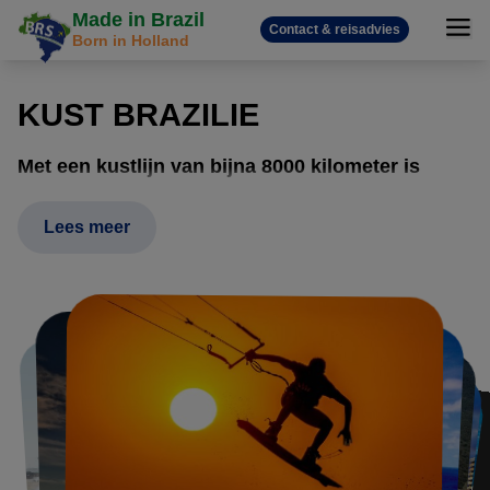
Made in Brazil
Contact & reisadvies
Born in Holland
KUST BRAZILIE
Met een kustlijn van bijna 8000 kilometer is
Brazilië een ideale bestemming voor een
strandvakantie. De diversiteit is werkelijk enorm.
Lees meer
Dus of het nou winter of zomer is, Brazilië is
altijd een topbestemming voor een zonvakantie.
In het Noordoosten van Brazilië bevinden zich prachtige
stranden. De stranden bieden naast ontspanning en rust,
ook ideale omstandigheden om watersporten te beleven
zoals kite-, wind- en golf surfen. Denk hierbij aan