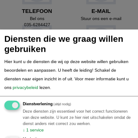
TELEFOON
E-MAIL
Bel ons
Stuur ons een e-mail
035-6284427
Diensten die we graag willen
gebruiken
FACEBOOK
ONTMOET ONS
Hier kunt u de diensten die wij op deze website willen gebruiken
Blijf op de hoogte
Maak een afspraak
beoordelen en aanpassen. U heeft de leiding! Schakel de
diensten naar eigen inzicht in of uit.
Voor meer informatie kunt u
ons
privacybeleid
lezen.
Thematisch Brazilië
Dienstverlening
(altijd nodig)
Duiken & Snorkelen in Brazilie
Kitesurfen in Brazilie
Deze diensten zijn essentieel voor het correct functioneren
Surfen in Brazilie
Amazone Cruise Brazilie
van deze website. U kunt ze hier niet uitschakelen omdat de
dienst anders niet correct zou werken.
Autorondreis Brazilie
Avontuurlijk Brazilie
↓
1
service
Bird Watching Brazilie
Carnaval Brazilie