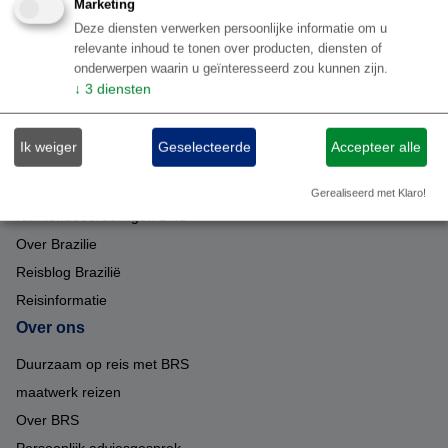
Marketing
Natuur Brazilie / ecotoerisme
Sportvissen Brazilie
Deze diensten verwerken persoonlijke informatie om u
wildlife in Brazilie
Stedentrip Brazilie
Kust Brazilie
relevante inhoud te tonen over producten, diensten of
Luxe arrangementen Brazilie
Retreat Brazilie
onderwerpen waarin u geïnteresseerd zou kunnen zijn.
↓
3
diensten
Familie rondreis Brazilië
Informatie
Ik weiger
Geselecteerde
Accepteer alle
Informatie per Braziliaanse bestemming
Top 10 Brazilië reiservaringen
Gerealiseerd met Klaro!
Klantenbeoordelingen BRS
Over Brazilie
Reisblog Brazilië
Reisinformatie
Over ons
Duurzaam op reis met BRS
maatwerk reizen
Over BRS