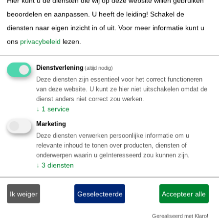
Hier kunt u de diensten die wij op deze website willen gebruiken
beoordelen en aanpassen. U heeft de leiding! Schakel de
diensten naar eigen inzicht in of uit.
Voor meer informatie kunt u
ons
privacybeleid
lezen.
Dienstverlening
(altijd nodig)
Deze diensten zijn essentieel voor het correct functioneren
van deze website. U kunt ze hier niet uitschakelen omdat de
dienst anders niet correct zou werken.
↓
1
service
Marketing
Deze diensten verwerken persoonlijke informatie om u
relevante inhoud te tonen over producten, diensten of
onderwerpen waarin u geïnteresseerd zou kunnen zijn.
↓
3
diensten
Ik weiger
Geselecteerde
Accepteer alle
Voorbeeld rondreizen Brazilië | Centraal Brazilie
Bird Watching reis Noord en Zuid Pantanal, 2025
Gerealiseerd met Klaro!