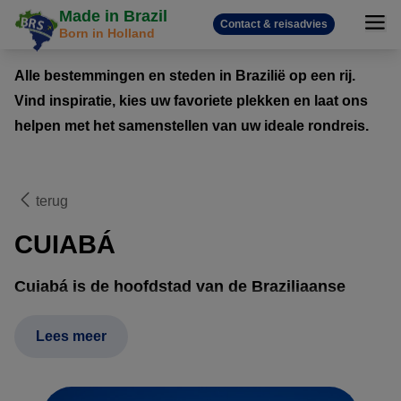
Made in Brazil
Contact & reisadvies
Born in Holland
Alle bestemmingen en steden in Brazilië op een rij.
Vind inspiratie, kies uw favoriete plekken en laat ons
helpen met het samenstellen van uw ideale rondreis.
terug
CUIABÁ
Cuiabá is de hoofdstad van de Braziliaanse
staat Matto Grosso. De stad dient als
toegangspoort tot drie totaal verschillende,
Lees meer
maar even imposante natuurgebieden: de
zuidelijke Amazone, de noordelijke Pantanal en