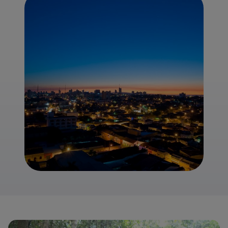
het nationale park Chapada dos Guimarães. Van
deze drie gebieden wordt de noordelijke
Pantanal het meest bezocht vanuit Cuiabá.
Cuiabá zelf is een drukke en snelgroeiende stad
met ruim een half miljoen inwoners .Het is een
interessante mix van koloniale villa's en
moderne wolkenkrabbers. Tijdens een bezoek
aan de stad zijn er ook een aantal uitstekende
musea te bezoeken zoals het museum 'Rondon
do Indio', dat de grootste collectie ter wereld
herbergt van kunstobjecten van inheemse
bevolkingen.
Kortom, Cuiabá is de perfecte startplaats om diverse
natuur bestemmingen te bezoeken in deze regio van