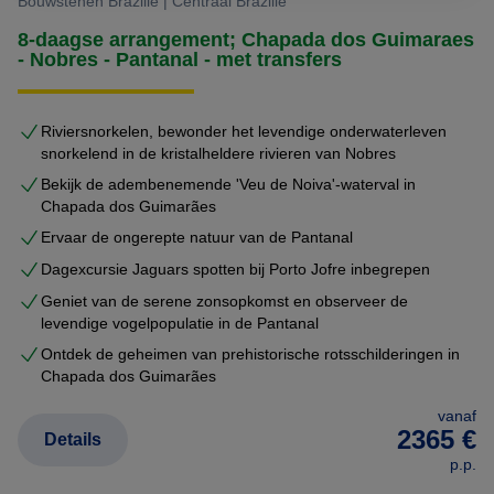
Bouwstenen Brazilië | Centraal Brazilie
8-daagse arrangement; Chapada dos Guimaraes
- Nobres - Pantanal - met transfers
Riviersnorkelen, bewonder het levendige onderwaterleven
snorkelend in de kristalheldere rivieren van Nobres
Bekijk de adembenemende 'Veu de Noiva'-waterval in
Chapada dos Guimarães
Ervaar de ongerepte natuur van de Pantanal
Dagexcursie Jaguars spotten bij Porto Jofre inbegrepen
Geniet van de serene zonsopkomst en observeer de
levendige vogelpopulatie in de Pantanal
Ontdek de geheimen van prehistorische rotsschilderingen in
Chapada dos Guimarães
vanaf
2365 €
Details
p.p.