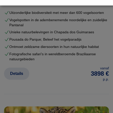
Uitzonderlijke biodiversiteit met meer dan 600 vogelsoorten
Vogelspotten in de adembenemende noordelijke en zuidelijke
Pantanal
Unieke natuurbelevingen in Chapada dos Guimaraes
Pousada do Parque; Beleef het vogelparadijs
Ontmoet zeldzame diersoorten in hun natuurlijke habitat
Fotografische safari's in wereldberoemde Braziliaanse
natuurgebieden
vanaf
3898 €
Details
p.p.