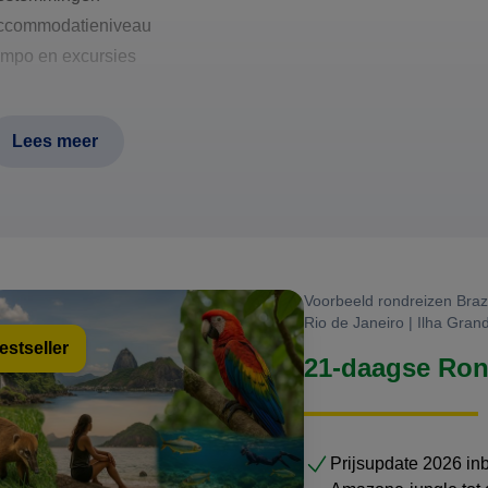
ccommodatieniveau
empo en excursies
Lees meer
Voorbeeld rondreizen Brazi
Rio de Janeiro | Ilha Grand
estseller
21-daagse Rond
Prijsupdate 2026 in