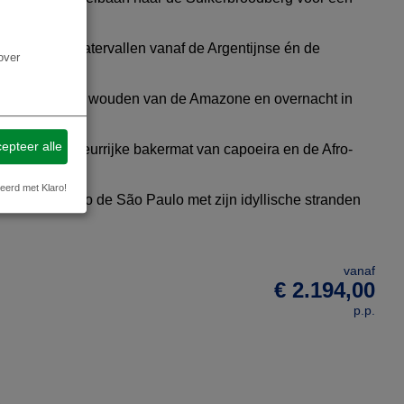
t
n de Iguaçu-watervallen vanaf de Argentijnse én de
over
 overstroomde wouden van de Amazone en overnacht in
ge
epteer alle
alvador, de kleurrijke bakermat van capoeira en de Afro-
eerd met Klaro!
je eiland Morro de São Paulo met zijn idyllische stranden
vanaf
€ 2.194,00
p.p.