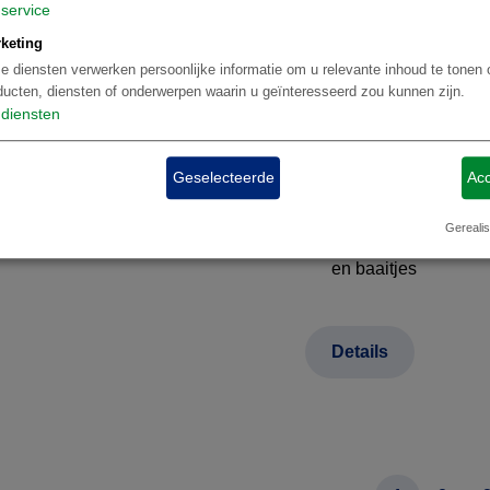
service
onvergetelijk uitzich
keting
Ervaar de kracht va
e diensten verwerken persoonlijke informatie om u relevante inhoud te tonen 
Braziliaanse kant
ducten, diensten of onderwerpen waarin u geïnteresseerd zou kunnen zijn.
diensten
Verken per kano de
een authentieke lod
Geselecteerde
Acc
Voel het ritme van S
Braziliaanse cultuur
Gerealis
Relax op het autovri
en baaitjes
Details