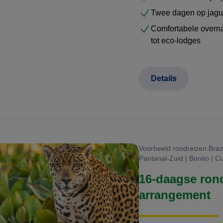
Twee dagen op jagua
Comfortabele overna
tot eco-lodges
Details
Voorbeeld rondreizen Brazil
Pantanal-Zuid | Bonito | C
16-daagse rond
arrangement