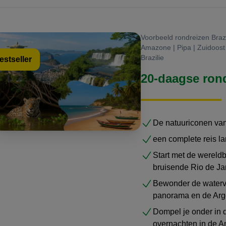
Voorbeeld rondreizen Brazi
Amazone | Pipa | Zuidoost 
Brazilie
estseller
20-daagse rond
De natuuriconen van
een complete reis l
Start met de wereld
bruisende Rio de Ja
Bewonder de waterva
panorama en de Arge
Dompel je onder in d
overnachten in de 