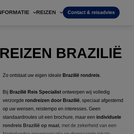
NFORMATIE
REIZEN
Contact & reisadvies
EIZEN BRAZILIË
Zo ontstaat uw eigen ideale
Brazilië rondreis
.
Bij
Brazilië Reis Specialist
ontwerpen wij volledig
verzorgde
rondreizen door Brazilië
, speciaal afgestemd
op uw wensen, reistempo en interesses. Geen
standaardroutes uit een brochure, maar een
individuele
rondreis Brazilië op maat
, met de zekerheid van een
Nederlandse reisorganisatie en diepgaande lokale