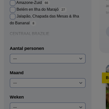
Amazone-Zuid
66
a
Belém en Ilha do Marajó
27
t
Jalapão, Chapada das Mesas & Ilha
do Bananal
8
CENTRAAL BRAZILIE
Pantanal-Zuid
996
Aantal personen
Bonito
851
Pantanal-Noord
612
Cuiabá
402
Campo Grande
356
Maand
Pantanal - Porto Jofre - Jaguar regio
B
250
Chapada dos Guimarães
155
Weken
Nobres
124
Brasilia
64