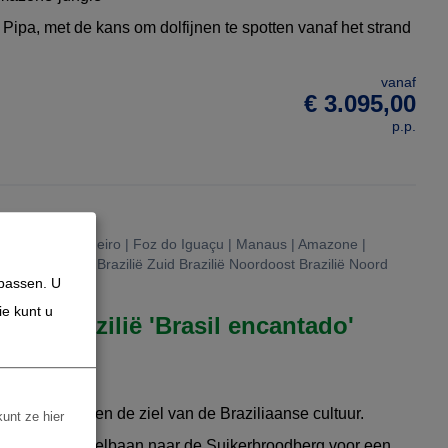
te Pipa, met de kans om dolfijnen te spotten vanaf het strand
vanaf
€ 3.095,00
p.p.
lië | Rio de Janeiro | Foz do Iguaçu | Manaus | Amazone |
ulo | Zuidoost Brazilië Zuid Brazilië Noordoost Brazilië Noord
npassen. U
ie kunt u
reis Brazilië 'Brasil encantado'
nische natuur en de ziel van de Braziliaanse cultuur.
kunt ze hier
eiro met de kabelbaan naar de Suikerbroodberg voor een