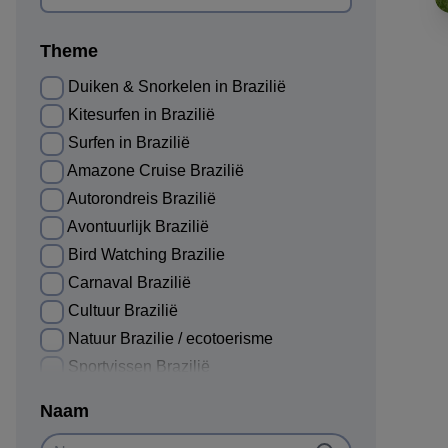
Chapada dos Veadeiros
9
Theme
ZUID BRAZILIË
Foz do Iguaçu
Duiken & Snorkelen in Brazilië
1473
Curitiba
Kitesurfen in Brazilië
47
Florianópolis
Surfen in Brazilië
11
Porto Alegre
Amazone Cruise Brazilië
7
Autorondreis Brazilië
ZUIDOOST BRAZILIË
Avontuurlijk Brazilië
Rio de Janeiro
1976
Bird Watching Brazilie
Ilha Grande
742
Carnaval Brazilië
Paraty
708
Cultuur Brazilië
São Paulo
212
Natuur Brazilie / ecotoerisme
Búzios
175
Sportvissen Brazilië
Ouro Preto
63
wildlife in Brazilië
Naam
Tiradentes
48
Stedentrip Brazilië
Belo Horizonte