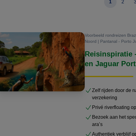
1
2
Voorbeeld rondreizen Brazi
Noord | Pantanal - Porto Jo
Reisinspiratie 
en Jaguar Por
Zelf rijden door de 
verzekering
Privé riverfloating o
Bezoek aan het spec
ara’s
Authentiek verblijf 