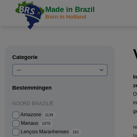
Made in Brazil
Born in Holland
Categorie
I
z
Bestemmingen
O
i
NOORD BRAZILIË
g
Amazone
1139
Manaus
1070
r
Lençois Maranhenses
161
b