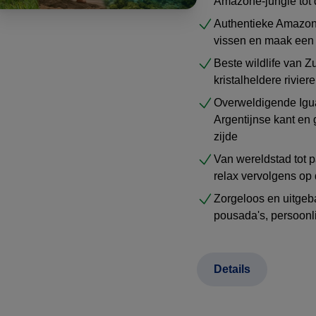
Amazone-jungle tot 
Authentieke Amazone
vissen en maak een
Beste wildlife van Z
kristalheldere rivie
Overweldigende Igua
Argentijnse kant en
zijde
Van wereldstad tot p
relax vervolgens op 
Zorgeloos en uitgeba
pousada's, persoonl
Details