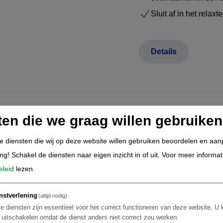
Sluit af in het relax
Details
ten die we graag willen gebruiken
Voorbeeld rondreizen Brazi
Salvador | Morro de São Pa
de diensten die wij op deze website willen gebruiken beoordelen en aa
Brazilië Centraal Brazilie
estseller
ing! Schakel de diensten naar eigen inzicht in of uit.
Voor meer informat
17-daagse rond
eleid
lezen.
nstverlening
(altijd nodig)
De perfecte mix: ico
e diensten zijn essentieel voor het correct functioneren van deze website. U 
t uitschakelen omdat de dienst anders niet correct zou werken.
Start in Rio de Jan