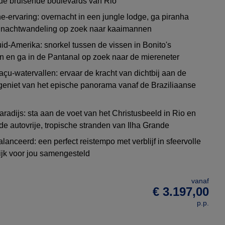
de bruisende boulevards van Rio
-ervaring: overnacht in een jungle lodge, ga piranha
 nachtwandeling op zoek naar kaaimannen
uid-Amerika: snorkel tussen de vissen in Bonito's
ren en ga in de Pantanal op zoek naar de miereneter
çu-watervallen: ervaar de kracht van dichtbij aan de
 geniet van het epische panorama vanaf de Braziliaanse
aradijs: sta aan de voet van het Christusbeeld in Rio en
de autovrije, tropische stranden van Ilha Grande
lanceerd: een perfect reistempo met verblijf in sfeervolle
ijk voor jou samengesteld
vanaf
€ 3.197,00
p.p.