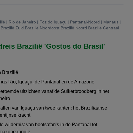
lië | Rio de Janeiro | Foz do Iguaçu | Pantanal-Noord | Manaus |
Brazilië Zuid Brazilië Noordoost Brazilië Noord Brazilië Centraal
reis Brazilië 'Gostos do Brasil'
 Brazilië
angs Rio, Iguaçu, de Pantanal en de Amazone
beroemde uitzichten vanaf de Suikerbroodberg in het
neiro
llen van Iguaçu van twee kanten: het Braziliaanse
ntijnse kracht
e wildernis: van bootsafari's in de Pantanal tot
Amazone-jungle