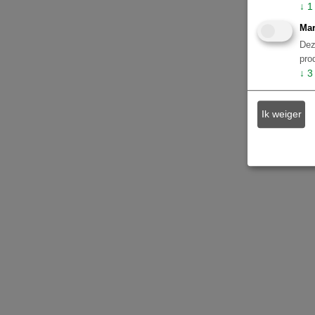
↓
1
Costa do Sauípe
1
Mar
Dez
OTHER
pro
Atlantisch Regenwoud en Costa
↓
3
Verde
67
Buenos Aires
59
Ik weiger
São Miguel do Gostoso
2
Curaçao
1
Peru - Cuzco en Machu Picchu
1
Peru - Lima
1