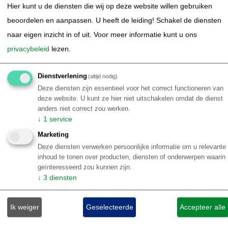
Combineer het met Curitiba
regenwoud met een grote variëteit aan afgelegen stranden
Hier kunt u de diensten die wij op deze website willen gebruiken
Surf hotspot
en krachtige golven.
beoordelen en aanpassen. U heeft de leiding! Schakel de diensten
Kom oesters eten in Floripa
De Ultieme Bucketlist-ervaring: Surfen op de Pororoca
naar eigen inzicht in of uit.
Voor meer informatie kunt u ons
Beste reistijd van oktober tm april
in de Amazone
privacybeleid
lezen.
vanaf
€ 335,00
Stel je voor: je surft niet op de oceaan, maar honderden
Details
Dienstverlening
(altijd nodig)
p.p.
kilometers landinwaarts op een rivier in het
Deze diensten zijn essentieel voor het correct functioneren van
deze website. U kunt ze hier niet uitschakelen omdat de dienst
Amazonegebied. De
Pororoca
is een zeldzaam
anders niet correct zou werken.
natuurfenomeen, een zogenaamde 'tidal bore', waarbij de
↓
1
service
getijden van de Atlantische Oceaan de Amazone-rivier
Marketing
instromen en één doorlopende golf creëren die kilometers
Deze diensten verwerken persoonlijke informatie om u relevante
inhoud te tonen over producten, diensten of onderwerpen waarin
lang kan zijn.
geïnteresseerd zou kunnen zijn.
↓
3
diensten
Wat is het?
Een krachtige golf die je de rit van je leven
TELEFOON
E-MAIL
geeft, dwars door de jungle. Records staan op ritten van
Bel ons
Stuur ons een e-mail
Ik weiger
Geselecteerde
Accepteer alle
035-6284427
meer dan 30 minuten op dezelfde golf.
Wanneer?
Dit spektakel vindt slechts een paar keer per