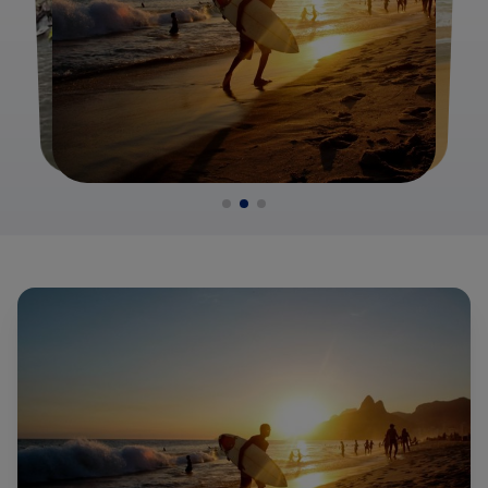
surfvakantie op maat samen, volledig afgestemd op jouw
niveau en wensen.
De Beste Surfregio's van Brazilië
Waar vind je de beste golven? Van de bruisende
stadsstranden tot de relaxte surf-dorpjes, dit zijn de
absolute topbestemmingen.
Rio de Janeiro: Surfen met een Wereldstad als Decor
Rio de Janeiro is de bakermat van de Braziliaanse
surfcultuur. Hier combineer je een citytrip met geweldige
surfsessies.
Arpoador:
De beroemde spot op de rots die Ipanema van
Copacabana scheidt. Een consistente linkse golf met een
geweldige sfeer, maar het kan er erg druk worden.