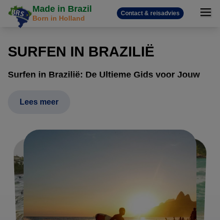
Made in Brazil
Contact & reisadvies
Born in Holland
SURFEN IN BRAZILIË
Surfen in Brazilië: De Ultieme Gids voor Jouw
Surfvakantie
Lees meer
Met een 8.000 kilometer lange kustlijn vol perfecte beach
breaks, iconische point breaks en zelfs de langste golf ter
wereld in de Amazone, is Brazilië een waar paradijs voor
elke surfer. Of je nu je eerste golf wilt pakken onder de zon
van Rio de Janeiro of als ervaren surfer op zoek bent naar
een uniek avontuur, dit land biedt het allemaal. Als dé
specialist in reizen naar Brazilië stellen wij jouw ideale