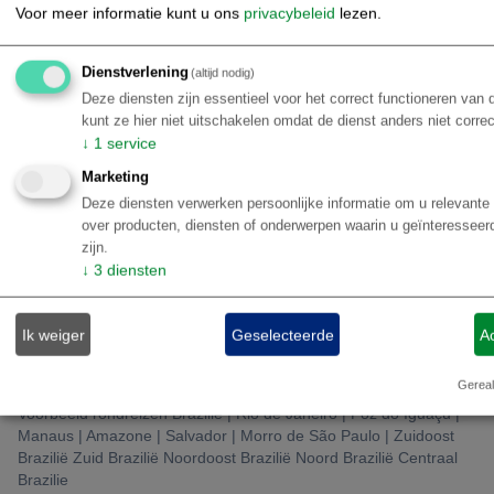
Voor meer informatie kunt u ons
privacybeleid
lezen.
Dienstverlening
(altijd nodig)
Deze diensten zijn essentieel voor het correct functioneren van
kunt ze hier niet uitschakelen omdat de dienst anders niet corre
↓
1
service
Marketing
Deze diensten verwerken persoonlijke informatie om u relevante 
over producten, diensten of onderwerpen waarin u geïnteressee
zijn.
↓
3
diensten
Ik weiger
Geselecteerde
A
Gereal
Voorbeeld rondreizen Brazilië | Rio de Janeiro | Foz do Iguaçu |
Manaus | Amazone | Salvador | Morro de São Paulo | Zuidoost
Brazilië Zuid Brazilië Noordoost Brazilië Noord Brazilië Centraal
Brazilie