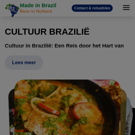
Made in Brazil
Contact & reisadvies
Born in Holland
CULTUUR BRAZILIË
Cultuur in Brazilië: Een Reis door het Hart van
een Wereld vol Kleur
Lees meer
De cultuur van Brazilië is een levendig mozaïek, gevormd
door de samensmelting van continenten. Het is de hartslag
van Afrikaanse drums, de grandeur van Portugese
goudkerken en de diepe band van inheemse bewoners
met de natuur. De expertise van Brazilië Reis Specialist is
persoonlijk en diep geworteld in dit verhaal. Oprichter
Gustavo is zelf een product van deze culturele mix, met