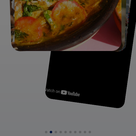
een vader uit het barokke hart van
Minas Gerais
en een
moeder uit het zonovergoten
João Pessoa
in het
noordoosten. Deze mengelmoes van de bedachtzame
'Mineiro' en de gepassioneerde 'Nordestino' vormt de
basis van onze unieke reizen, die je meenemen voorbij de
highlights, naar de ware ziel van het land.
De Drie Pijlers van de Braziliaanse Cultuur
De unieke Braziliaanse identiteit rust op drie grote pijlers,
die je overal in het land terugziet, -hoort en -proeft.
De Portugese Erfenis:
De koloniale geschiedenis is
onmiskenbaar aanwezig in de taal en de prachtige
barokke architectuur. Denk aan de kleurrijke straten van
Salvador de Bahia
en de met goud overladen kerken in
de mijnstadjes van
Minas Gerais
, zoals
Ouro Preto
en