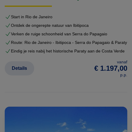
landschap van Brazilië voorgoed veranderd met zijn
revolutionaire, sensuele en futuristische ontwerpen. Zijn
Start in Rio de Janeiro
werk, vol golvende lijnen en gedurfd gebruik van
Ontdek de ongerepte natuur van Ibitipoca
gewapend beton, is een symbool van Braziliaanse
Verken de ruige schoonheid van Serra do Papagaio
creativiteit.
Route: Rio de Janeiro - Ibitipoca - Serra do Papagaio & Paraty
Eindig je reis nabij het historische Paraty aan de Costa Verde
Brasília:
De hoofdstad, volledig ontworpen in de jaren '50
en '60, is Niemeyer's magnum opus en een UNESCO
vanaf
€ 1.197,00
Details
Werelderfgoed. Iconische gebouwen zoals de
Kathedraal
p.p.
van Brasília
, het
Nationaal Congres
en het
Palácio da
Alvorada
zijn absolute meesterwerken.
Rio de Janeiro:
Bewonder het
Niterói Contemporary Art
Museum
, dat als een vliegende schotel over de baai
uitkijkt, of het Sambódromo, speciaal ontworpen voor de
carnavalsoptochten.
Belo Horizonte:
Verken het
Pampulha Modern