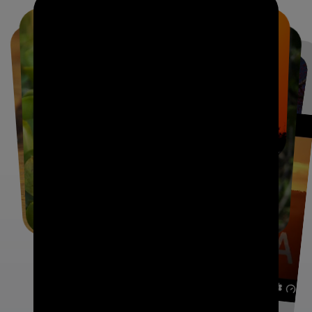
een intense en pure wildlife-ervaring, gericht op
avontuurlijke safari's in het grootste moerasgebied ter
wereld.
Dé Jaguar Hotspot van de Wereld: Porto Jofre
Hoewel de hele Noord-Pantanal rijk is aan dierenleven, is
er één gebied dat er met kop en schouders bovenuit steekt
voor het spotten van jaguars:
Porto Jofre
. Gelegen aan
het einde van de Transpantaneira-weg, is dit het
epicentrum voor gespecialiseerde jaguar-safari's. Per boot
verkent u hier de rivieroevers, de favoriete jachtplek van de
jaguar, wat de kans op een waarneming aanzienlijk
vergroot.
Unieke Combinaties: Chapada dos Guimarães &
Nobres