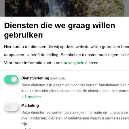
Diensten die we graag willen
gebruiken
Hier kunt u de diensten die wij op deze website willen gebruiken be
aanpassen. U heeft de leiding! Schakel de diensten naar eigen inzicht 
Voor meer informatie kunt u ons
privacybeleid
lezen.
Bouwstenen Brazilië | Centraal Brazilie
Dienstverlening
(altijd nodig)
8-daagse arrangement; Chapada dos Guimaraes
Deze diensten zijn essentieel voor het correct functioneren van
- Nobres - Pantanal - met transfers
kunt ze hier niet uitschakelen omdat de dienst anders niet corre
↓
1
service
Marketing
Riviersnorkelen, bewonder het levendige onderwaterleven
Deze diensten verwerken persoonlijke informatie om u relevante 
snorkelend in de kristalheldere rivieren van Nobres
over producten, diensten of onderwerpen waarin u geïnteressee
Bekijk de adembenemende 'Veu de Noiva'-waterval in
zijn.
Chapada dos Guimarães