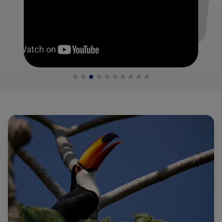
Een reis naar de Noordelijke Pantanal is perfect te
combineren met andere nabijgelegen natuurwonderen.
Zowel Chapada dos Guimarães als Nobres liggen op
slechts enkele uren rijden van Cuiabá.
Chapada dos Guimarães: Kliffen en Watervallen
Dit indrukwekkende nationale park biedt een landschap
van majestueuze rode kliffen, diepe canyons en
spectaculaire watervallen. Het is een paradijs voor
wandelaars die willen genieten van panoramische
uitzichten en unieke rotsformaties.
Nobres: Snorkelen in Kristalheldere Rivieren
Nobres is een verborgen juweel, vaak vergeleken met
Bonito. Hier kunt u snorkelen in rivieren die zo helder zijn
dat u tussen de vissen lijkt te zweven. Ontdek
ondergrondse meren en geniet van de pure, ongerepte