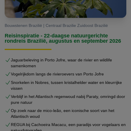
natuur.
Noord vs. Zuid: Welke Pantanal-ervaring Kiest U?
Bouwstenen Brazilië | Centraal Brazilie Zuidoost Brazilië
De keuze tussen de Noordelijke en Zuidelijke Pantanal
Reisinspiratie - 22-daagse natuurgerichte
hangt af van uw reiswensen.
rondreis Brazilië, augustus en september 2026
De Noordelijke Pantanal is de absolute specialist voor het
Jaguarbeleving in Porto Jofre, waar de rivier en wildlife
spotten van jaguars
, gecombineerd met de avontuurlijke
samenkomen
landschappen van Chapada dos Guimarães.
Vogelrijkdom langs de rivieroevers van Porto Jofre
Zoekt u een bredere natuurervaring, gericht op een
Snorkelen in Nobres, tussen kristalhelder water en kleurrijke
combinatie met de unieke
riviersnorkel-activiteiten in
vissen
Bonito
? Dan is een reis naar de
Zuidelijke Pantanal
een
Verblijf in het Atlantisch regenwoud nabij Paraty, omringd door
pure natuur
uitstekende keuze.
Op zoek naar de mico-leão, een iconische soort van het
De Beste Reistijd voor de Noordelijke Pantanal
Atlantisch woud
Het landschap van de Pantanal is in elk seizoen
REGUA bij Cachoeira Macacu, een paradijs voor vogelaars en
adembenemend. De beste periode voor het spotten van
natuurfotografen