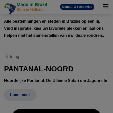
Made in Brazil
Contact & reisadvies
Born in Holland
Alle bestemmingen en steden in Brazilië op een rij.
Vind inspiratie, kies uw favoriete plekken en laat ons
helpen met het samenstellen van uw ideale rondreis.
terug
PANTANAL-NOORD
Noordelijke Pantanal: De Ultieme Safari om Jaguars te
Spotten
De Noordelijke Pantanal, bereikbaar via de stad Cuiabá,
Lees meer
staat wereldwijd bekend als de allerbeste plek om de
majestueuze jaguar in het wild te zien. Deze regio biedt