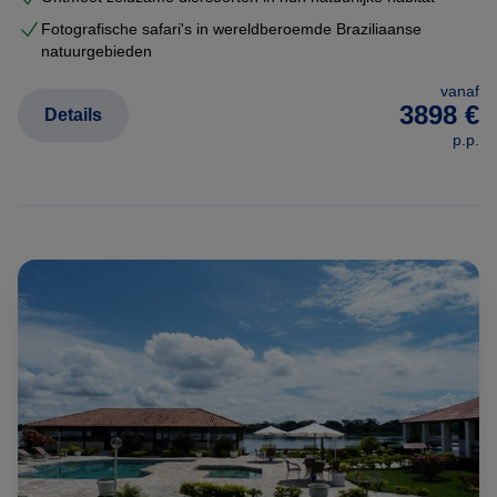
Fotografische safari's in wereldberoemde Braziliaanse
natuurgebieden
vanaf
3898 €
Details
p.p.