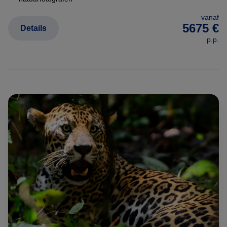
jaguars en andere zoogdieren is het droge seizoen.
vanaf
5675 €
Details
Natte Seizoen (januari - maart):
Levendige, groene
p.p.
landschappen en een overvloed aan watervogels.
Tussenseizoen (april - juni):
Milde temperaturen en
actieve dieren rond de slinkende waterpoelen.
Droge Seizoen (juli - oktober):
De absolute toptijd voor
wildlife- en jaguar-safari's.
Dieren concentreren zich rond
de rivieren.
Begin Regenseizoen (november - december):
Goed
voor het zien van jonge vogels en nieuw leven.
Uw Reis naar de Noordelijke Pantanal op Maat
De Noordelijke Pantanal biedt diverse lodges, van
eenvoudig en authentiek tot zeer comfortabel, vaak op
basis van volpension en inclusief alle excursies.