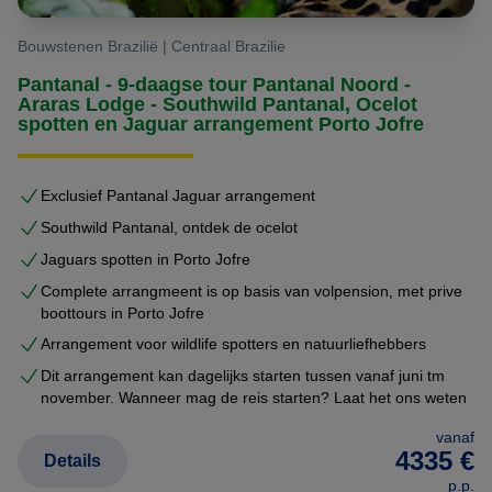
Laat Brazilië Reis Specialist u helpen bij het plannen
van uw ideale route naar de Noordelijke Pantanal. Of u
Bouwstenen Brazilië | Centraal Brazilie
nu puur voor de jaguars komt of de reis wilt
Pantanal - 9-daagse tour Pantanal Noord -
combineren met Chapada en Nobres, wij stellen uw
Araras Lodge - Southwild Pantanal, Ocelot
spotten en Jaguar arrangement Porto Jofre
droomreis op maat samen.
Exclusief Pantanal Jaguar arrangement
Southwild Pantanal, ontdek de ocelot
Jaguars spotten in Porto Jofre
Complete arrangmeent is op basis van volpension, met prive
boottours in Porto Jofre
Arrangement voor wildlife spotters en natuurliefhebbers
Dit arrangement kan dagelijks starten tussen vanaf juni tm
november. Wanneer mag de reis starten? Laat het ons weten
vanaf
4335 €
Details
p.p.