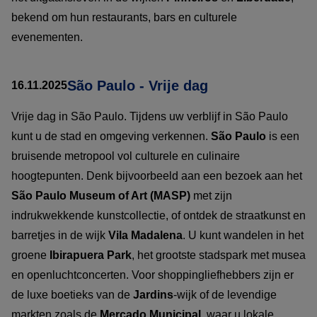
bekend om hun restaurants, bars en culturele
evenementen.
São Paulo - Vrije dag
16.11.2025
Vrije dag in São Paulo. Tijdens uw verblijf in São Paulo
kunt u de stad en omgeving verkennen.
São Paulo
is een
bruisende metropool vol culturele en culinaire
hoogtepunten. Denk bijvoorbeeld aan een bezoek aan het
São Paulo Museum of Art (MASP)
met zijn
indrukwekkende kunstcollectie, of ontdek de straatkunst en
barretjes in de wijk
Vila Madalena
. U kunt wandelen in het
groene
Ibirapuera Park
, het grootste stadspark met musea
en openluchtconcerten. Voor shoppingliefhebbers zijn er
de luxe boetieks van de
Jardins
-wijk of de levendige
markten zoals de
Mercado Municipal
, waar u lokale