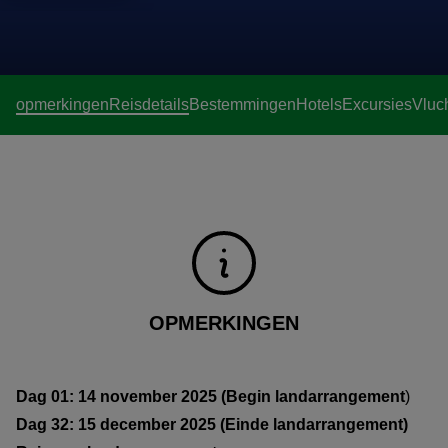
opmerkingen
Reisdetails
Bestemmingen
Hotels
Excursies
Vluc
OPMERKINGEN
Dag 01: 14 november 2025 (Begin landarrangement
)
Dag 32: 15 december 2025 (Einde landarrangement)