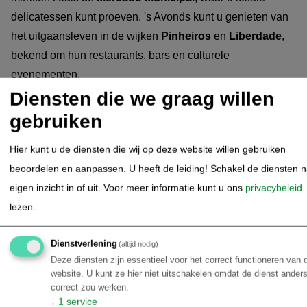
delicatessen kunt proeven. 's Avonds kunt u genieten van
het uitgaansleven in de wijken
Pinheiros
en
Liberdade
,
bekend om hun restaurants, bars en culturele
evenementen.
Diensten die we graag willen
gebruiken
São Paulo - Vrije dag
17.11.2025
Hier kunt u de diensten die wij op deze website willen gebruiken
Vrije dag in São Paulo. Tijdens uw verblijf in São Paulo
beoordelen en aanpassen. U heeft de leiding! Schakel de diensten 
kunt u de stad en omgeving verkennen.
São Paulo
is een
eigen inzicht in of uit.
Voor meer informatie kunt u ons
privacybeleid
bruisende metropool vol culturele en culinaire
lezen.
hoogtepunten. Denk bijvoorbeeld aan een bezoek aan het
São Paulo Museum of Art (MASP)
met zijn
Dienstverlening
(altijd nodig)
indrukwekkende kunstcollectie, of ontdek de straatkunst en
Deze diensten zijn essentieel voor het correct functioneren van 
barretjes in de wijk
Vila Madalena
. U kunt wandelen in het
website. U kunt ze hier niet uitschakelen omdat de dienst anders
groene
Ibirapuera Park
, het grootste stadspark met musea
correct zou werken.
↓
1
service
en openluchtconcerten. Voor shoppingliefhebbers zijn er