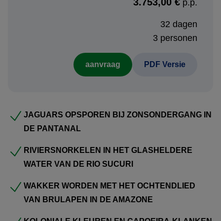
3.753,00 €
p.p.
tropisch aquarium en wandel later over de Araçatrail
32 dagen
tussen papegaaien en ara’s.
3 personen
De reis trekt noordwaarts naar het Amazonewoud. In een
aanvraag
PDF Versie
afgelegen lodge wekt het ochtendkoor van brulapen u,
gevolgd door peddeltochten langs igarapés, bezoek aan
een caboclo-gemeenschap en een magische ontmoeting
met roze rivierdolfijnen. Aan de kust omarmt Salvador de
JAGUARS OPSPOREN BIJ ZONSONDERGANG IN
Bahia u met koloniale pastelgevels, capoeira-klanken en
DE PANTANAL
afro-Braziliaanse smaken.
RIVIERSNORKELEN IN HET GLASHELDERE
Via de goudroute verkent u met uw eigen huurauto de
WATER VAN DE RIO SUCURI
barokparels Ouro Preto, Tiradentes en Petrópolis, waar
WAKKER WORDEN MET HET OCHTENDLIED
geschiedenis tot leven komt in kerken vol bladgoud. Sluit
VAN BRULAPEN IN DE AMAZONE
af in Rio: fiets langs de iconische stranden en laat het
panorama vanaf de Suikerbroodberg bezinken, waarna