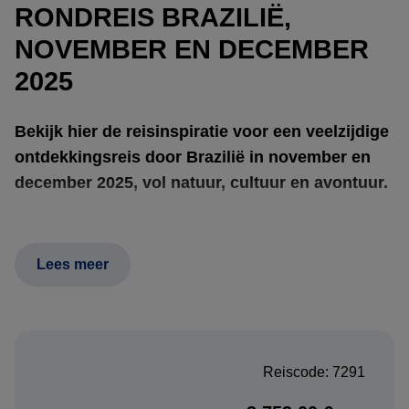
RONDREIS BRAZILIË,
NOVEMBER EN DECEMBER
2025
Bekijk hier de reisinspiratie voor een veelzijdige
ontdekkingsreis door Brazilië in november en
december 2025, vol natuur, cultuur en avontuur.
Begin in de bruisende metropool São Paulo, waar street-
Lees meer
art en avant-garde gastronomie de toon zetten. Vlieg
vervolgens naar het hart van de Pantanal: in een open
boot glijdt u door spiegelende rivierarmen terwijl
reuzenotters spelen en machtige jaguars langs de oever
Reiscode: 7291
sluipen. Na het moeras wacht het kristalheldere water van
Bom Jardim; zweef tijdens een riviersnorkeltocht als in een