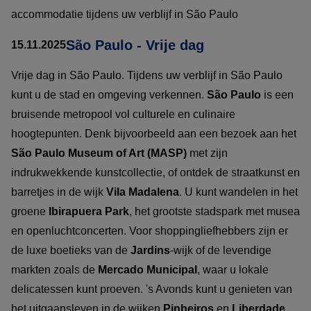
accommodatie tijdens uw verblijf in São Paulo
São Paulo - Vrije dag
15.11.2025
Vrije dag in São Paulo. Tijdens uw verblijf in São Paulo
kunt u de stad en omgeving verkennen.
São Paulo
is een
bruisende metropool vol culturele en culinaire
hoogtepunten. Denk bijvoorbeeld aan een bezoek aan het
São Paulo Museum of Art (MASP)
met zijn
indrukwekkende kunstcollectie, of ontdek de straatkunst en
barretjes in de wijk
Vila Madalena
. U kunt wandelen in het
groene
Ibirapuera Park
, het grootste stadspark met musea
en openluchtconcerten. Voor shoppingliefhebbers zijn er
de luxe boetieks van de
Jardins
-wijk of de levendige
markten zoals de
Mercado Municipal
, waar u lokale
delicatessen kunt proeven. 's Avonds kunt u genieten van
het uitgaansleven in de wijken
Pinheiros
en
Liberdade
,