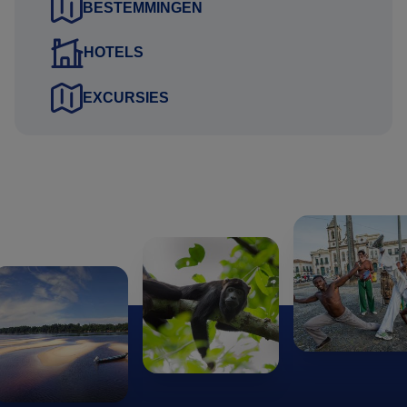
Contactgegevens van kennis of familie die niet meegaat
BESTEMMINGEN
tijdens de reis
HOTELS
Deze gegevens kunt u via het aanvraag tabblad van het
EXCURSIES
reisvoorstel versturen. Uw gegevens worden via een
beveiligde HTTPS verbinding naar ons verstuurd.
Uitkijkend naar uw reactie.
Hartelijke groet namens het Brazilie Reis Specialist team,
Gustavo Lucena Lage
Reisadviseur