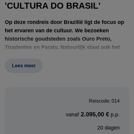
'CULTURA DO BRASIL'
Op deze rondreis door Brazilië ligt de focus op
het ervaren van de cultuur. We bezoeken
historische goudsteden zoals Ouro Preto,
Tiradentes en Paraty. Natuurlijk staat ook het
bruisende Rio op de agenda. Daarnaast nemen
we je mee naar de moderne architectuur van de
Lees meer
hoofdstad Brasilia en de historische parels
Olinda en Salvador.
Reiscode: 014
Ervaar de rijke cultuur van Brazilië met ons!
2.095,00 €
vanaf
p.p.
Boekingsprocedure:
20 dagen