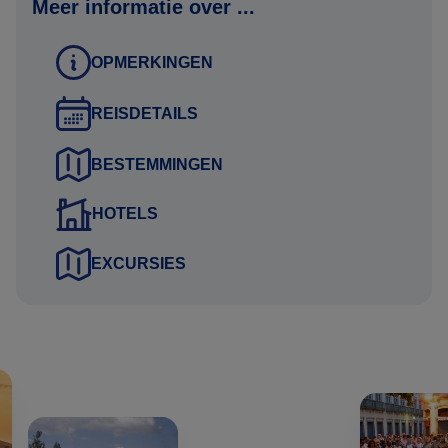
Meer informatie over ...
Flexibiliteit:
OPMERKINGEN
Inkorten of verlengen: Bent u in hoofdlijnen geïnteresseerd
in deze voorbeeld rondreis en wenst u de reis te
REISDETAILS
verlengen, in te korten, of een opgenomen reisbestemming
in de rondreis te vervangen met een andere? Geen
BESTEMMINGEN
probleem; wij verwerken dit in uw persoonlijke
HOTELS
reisvoorstel.
EXCURSIES
Wij nemen de excursies op die passen bij uw
interessegebieden. Vertel ons wat u leuk vindt om te doen
tijdens uw reis en wij adviseren in de mogelijkheden.
Exacte reissom wordt berekend, rekening houdend
met: