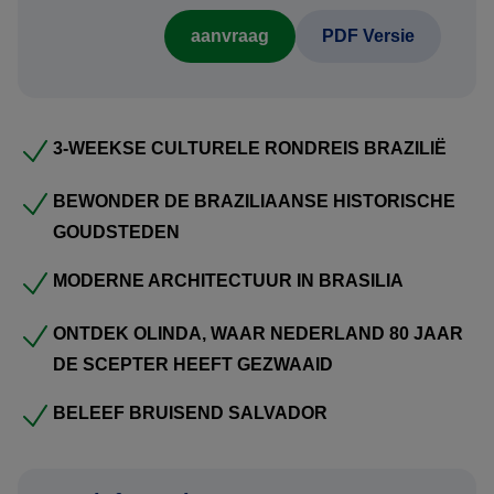
Heeft u interesse in deze rondreis? Neem contact met ons
op en ontvang een persoonlijk reisvoorstel.
aanvraag
PDF Versie
Voordelen reisvoorstel:
3-WEEKSE CULTURELE RONDREIS BRAZILIË
Kosteloos en vrijblijvend:
BEWONDER DE BRAZILIAANSE HISTORISCHE
Uw persoonlijke reisvoorstel stellen wij gratis en
GOUDSTEDEN
vrijblijvend voor u samen. U bent dus nergens aan
gebonden. Bovendien ontvangt u het voorstel meestal al
MODERNE ARCHITECTUUR IN BRASILIA
binnen één werkdag.
ONTDEK OLINDA, WAAR NEDERLAND 80 JAAR
Actueel vluchtschema:
DE SCEPTER HEEFT GEZWAAID
Wij selecteren de logistiek best passende vluchten voor de
BELEEF BRUISEND SALVADOR
scherpste prijs en nemen deze op in een actueel
vluchtschema, rekening houdend met uw gewenste
reisdata.