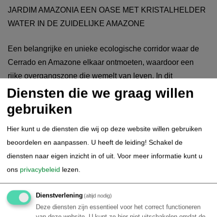
JARDIM AMAZONIA EEN OASE MET KRISTALHELDER
WATER IN DE ZUIDELIJKE AMAZONE
Een belangrijke en unieke ecologische corridor waar de
Cerrado en Amazone elkaar ontmoeten, waardoor een
rijke overgangszone die wemelt van leven. In dit
overlappend gebied leven meer dan 30 soorten
Diensten die we graag willen
zoogdieren, waaronder 7 primatensoorten en meer dan
gebruiken
585 vogelsoorten vinden er een toevluchtsoord, een ware
Hier kunt u de diensten die wij op deze website willen gebruiken
explosie van biodiversiteit.
beoordelen en aanpassen. U heeft de leiding! Schakel de
diensten naar eigen inzicht in of uit.
Voor meer informatie kunt u
3.
Zuidelijke Amazone - Jardim Amazonia
ons
privacybeleid
lezen.
Ecolodge (Dag 2 arrangement)
Dienstverlening
(altijd nodig)
Begin de dag met een ontbijt, Vervolg met een vroege
Deze diensten zijn essentieel voor het correct functioneren
fototocht (om 6 uur) op de Rio Claro en het meer, met een
van deze website. U kunt ze hier niet uitschakelen omdat de