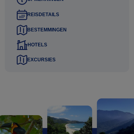
Voordelen reisvoorstel:
REISDETAILS
Kosteloos en vrijblijvend:
BESTEMMINGEN
Uw persoonlijke reisvoorstel stellen wij gratis en
vrijblijvend voor u samen. U bent dus nergens aan
HOTELS
gebonden.
EXCURSIES
Actueel vluchtschema:
Wij selecteren de logistiek best passende vluchten voor de
scherpste prijs en nemen deze op in een actueel
vluchtschema, rekening houdend met uw gewenste
reisdata.
Flexibiliteit:
Inkorten of verlengen: Bent u in hoofdlijnen geïnteresseerd
in deze voorbeeld rondreis en wenst u de reis te