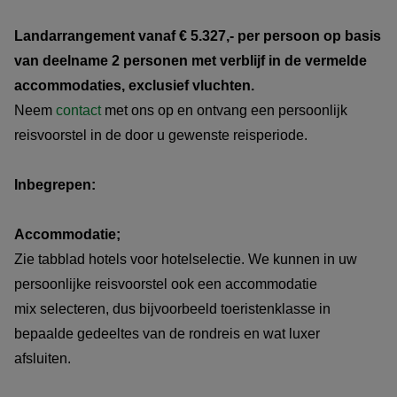
Landarrangement vanaf € 5.327,- per persoon op basis
De gewenste accommodatie klasse bestaande uit
van deelname 2 personen met verblijf in de vermelde
toeristenklasse accommodatie, superieure klasse
accommodaties, exclusief vluchten.
accommodatie of een mix ervan.
Neem
contact
met ons op en ontvang een persoonlijk
reisvoorstel in de door u gewenste reisperiode.
Het geselecteerde vluchtschema.
Inbegrepen:
Accommodatie;
Zie tabblad hotels voor hotelselectie. We kunnen in uw
persoonlijke reisvoorstel ook een accommodatie
mix selecteren, dus bijvoorbeeld toeristenklasse in
bepaalde gedeeltes van de rondreis en wat luxer
afsluiten.