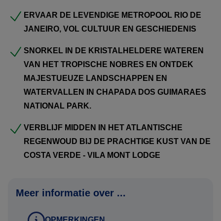
op het programma om u een diepe duik in deze
ERVAAR DE LEVENDIGE METROPOOL RIO DE
uiteenlopende ecosystemen te bieden.
JANEIRO, VOL CULTUUR EN GESCHIEDENIS
De reis eindigt met het indrukwekkende spektakel van de
SNORKEL IN DE KRISTALHELDERE WATEREN
Foz do Iguacu watervallen, gevolgd door een bezoek aan
VAN HET TROPISCHE NOBRES EN ONTDEK
de dynamische stad Rio de Janeiro. Tot slot kunt u
MAJESTUEUZE LANDSCHAPPEN EN
ontspannen in de Vila Mont Lodge, idyllisch gelegen aan
WATERVALLEN IN CHAPADA DOS GUIMARAES
de betoverende Costa Verde kustlijn tussen Sao Paulo en
NATIONAL PARK.
Rio de Janeiro. Voor uw comfort en gemak zijn alle
VERBLIJF MIDDEN IN HET ATLANTISCHE
transfers en uitstapjes op vakkundige wijze georganiseerd.
REGENWOUD BIJ DE PRACHTIGE KUST VAN DE
COSTA VERDE - VILA MONT LODGE
Boekingsprocedure:
Heeft u interesse in deze rondreis? Neem
contact
met ons
Meer informatie over ...
op en ontvang een persoonlijk reisvoorstel.
OPMERKINGEN