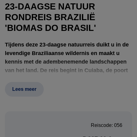
23-DAAGSE NATUUR
RONDREIS BRAZILIË
'BIOMAS DO BRASIL'
Tijdens deze 23-daagse natuurreis duikt u in de
levendige Braziliaanse wildernis en maakt u
kennis met de adembenemende landschappen
van het land. De reis begint in Cuiaba, de poort
naar de Zuidelijke Amazone, waar u een
onvergetelijk verblijf in de eco-vriendelijke
Lees meer
Jardim da Amazonia Lodge zult ervaren.
Daarna begint uw avontuurlijke verkenning van Nobres,
Reiscode: 056
ook wel bekend als het "Caribisch gebied van het
Midwesten". Met zijn kristalheldere wateren biedt Nobres u