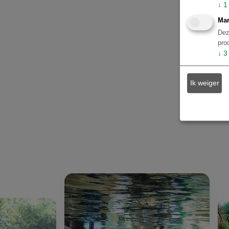
↓
1
Mar
Dez
pro
↓
3
Ik weiger