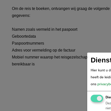
Om de reis te boeken, ontvangen wij graag de volgende
gegevens:
Namen zoals vermeld in het paspoort
Geboortedata
Paspoortnummers
Adres voor vermelding op de factuur
Mobiel nummer waarop het reisgezelschap tijdens de re
Diens
bereikbaar is
Hier kunt u 
heeft de leid
ons
privacyb
Die
Dez
nie