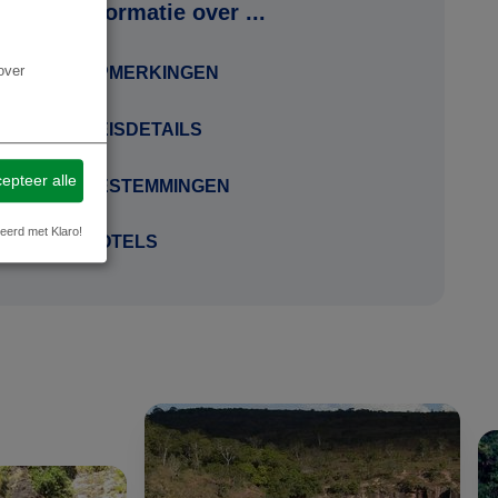
Meer informatie over ...
over
OPMERKINGEN
REISDETAILS
epteer alle
BESTEMMINGEN
eerd met Klaro!
HOTELS