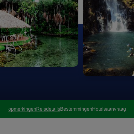
opmerkingen
Reisdetails
Bestemmingen
Hotels
aanvraag