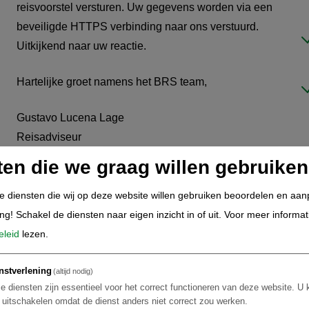
reisvoorstel versturen. Uw gegevens worden via een
beveiligde HTTPS verbinding naar ons verstuurd.
Uitkijkend naar uw reactie.
Hartelijke groet namens het BRS team,
Gustavo Lucena Lage
Reisadviseur
is
ten die we graag willen gebruiken
de diensten die wij op deze website willen gebruiken beoordelen en aa
ing! Schakel de diensten naar eigen inzicht in of uit.
Voor meer informat
eleid
lezen.
nstverlening
(altijd nodig)
e diensten zijn essentieel voor het correct functioneren van deze website. U 
t uitschakelen omdat de dienst anders niet correct zou werken.