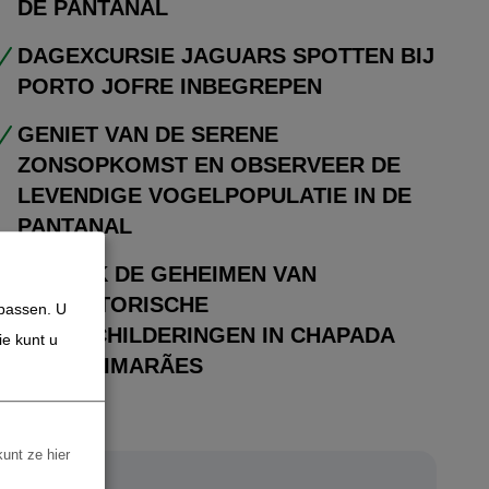
DE PANTANAL
DAGEXCURSIE JAGUARS SPOTTEN BIJ
PORTO JOFRE INBEGREPEN
GENIET VAN DE SERENE
ZONSOPKOMST EN OBSERVEER DE
LEVENDIGE VOGELPOPULATIE IN DE
PANTANAL
ONTDEK DE GEHEIMEN VAN
PREHISTORISCHE
npassen. U
ROTSSCHILDERINGEN IN CHAPADA
ie kunt u
DOS GUIMARÃES
kunt ze hier