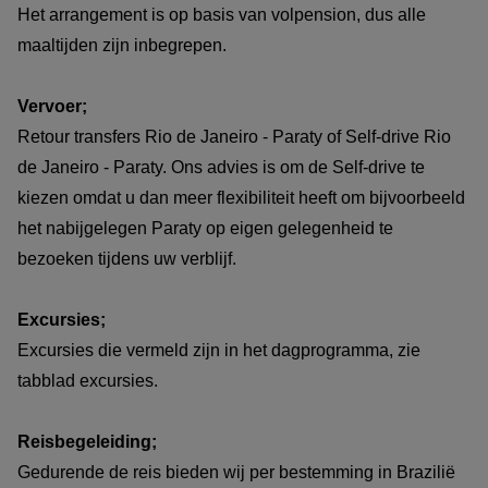
Verzorgde transfers:
Kiest u voor deze optie, dan wordt u
Het arrangement is op basis van volpension, dus alle
opgehaald en rondgereden door de gids in de auto van de
maaltijden zijn inbegrepen.
pousada. De gids brengt u naar de excursiepunten en
andere geplande locaties. In dit arrangement is
één volle
Vervoer;
tank brandstof inbegrepen
. Eventuele extra tankbeurten
Retour transfers Rio de Janeiro - Paraty of Self-drive Rio
zijn voor rekening van de klant. Deze optie is duurder dan
de Janeiro - Paraty. Ons advies is om de Self-drive te
de Self-drive optie.
kiezen omdat u dan meer flexibiliteit heeft om bijvoorbeeld
Boekingsprocedure:
het nabijgelegen Paraty op eigen gelegenheid te
bezoeken tijdens uw verblijf.
Heeft u interesse in deze bouwsteen en wenst u deze los
te boeken of op te nemen in een rondreis? Neem contact
Excursies;
met ons op en ontvang een persoonlijk reisvoorstel.
Excursies die vermeld zijn in het dagprogramma, zie
tabblad excursies.
Voordelen reisvoorstel:
Reisbegeleiding;
Kosteloos en vrijblijvend:
Gedurende de reis bieden wij per bestemming in Brazilië
Uw persoonlijke reisvoorstel stellen wij gratis en