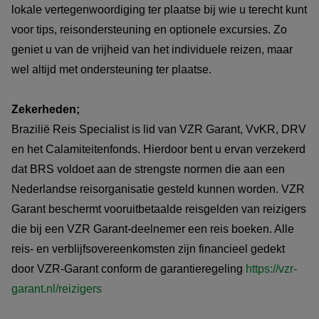
lokale vertegenwoordiging ter plaatse bij wie u terecht kunt
vrijblijvend voor u samen. U bent dus nergens aan
voor tips, reisondersteuning en optionele excursies. Zo
gebonden. Bovendien ontvangt u het voorstel meestal al
geniet u van de vrijheid van het individuele reizen, maar
binnen één werkdag.
wel altijd met ondersteuning ter plaatse.
Flexibiliteit:
Zekerheden;
Inkorten of verlengen: Bent u in hoofdlijnen geïnteresseerd
Brazilië Reis Specialist is lid van VZR Garant, VvKR, DRV
in deze voorbeeld bouwsteen en wenst u de reis te
en het Calamiteitenfonds. Hierdoor bent u ervan verzekerd
verlengen, in te korten, of het combineren met een andere
dat BRS voldoet aan de strengste normen die aan een
bestemming in Brazilië? Geen probleem; wij verwerken dit
Nederlandse reisorganisatie gesteld kunnen worden. VZR
in uw persoonlijke reisvoorstel.
Garant beschermt vooruitbetaalde reisgelden van reizigers
die bij een VZR Garant-deelnemer een reis boeken. Alle
Exacte reissom wordt berekend, rekening houdend
reis- en verblijfsovereenkomsten zijn financieel gedekt
met:
door VZR-Garant conform de garantieregeling
https://vzr-
de samenstelling van uw reisgezelschap. De gemiddelde
garant.nl/reizigers
prijs per persoon verschilt namelijk, indien u alleen reist,
met twee personen of bijvoorbeeld een reis met 4