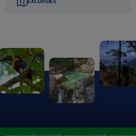
EXCURSIES
Puur natuur
Alles in Vila Mont ademt natuur. Er is een eigen moestuin,
het water wordt verwarmd door een zonneboiler, en op het
terrein vind je open haarden, veranda’s en terrassen die
perfect zijn om te ontspannen. Het zachte geluid van de
beek en watervallen brengt je in een diepe staat van rust.
Het water, rechtstreeks afkomstig uit de bron, is extreem
zuiver en heeft een hoge
Boviswaarde (boven 15.000)
,
wat bijdraagt aan de unieke sfeer van het verblijf.
Hoewel er internet beschikbaar is voor noodzakelijke
communicatie, is Vila Mont geen plek voor digitale
afleiding. Mobiele signalen zijn hier niet aanwezig, wat
een verademing is voor wie wil ontsnappen aan de
constante connectiviteit van de moderne wereld.