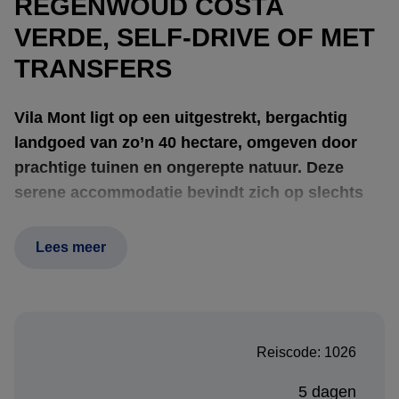
REGENWOUD COSTA
VERDE, SELF-DRIVE OF MET
TRANSFERS
Vila Mont
ligt op een uitgestrekt, bergachtig
landgoed van zo’n 40 hectare, omgeven door
prachtige tuinen en ongerepte natuur. Deze
serene accommodatie bevindt zich op slechts
20 minuten rijden van het charmante koloniale
stadje
Paraty
. Met plaats voor maximaal 18
Lees meer
gasten biedt Vila Mont een intieme en rustige
ervaring midden in het Atlantisch regenwoud.
Reiscode: 1026
De lodge beschikt over vrijstaande tweepersoonslodges,
een centraal hoofdgebouw met een gemeenschappelijke
5 dagen