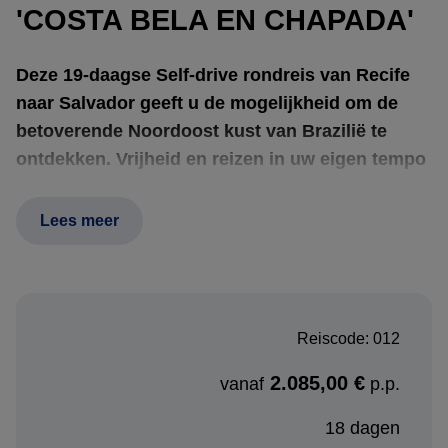
'COSTA BELA EN CHAPADA'
Deze 19-daagse Self-drive rondreis van Recife
naar Salvador geeft u de mogelijkheid om de
betoverende Noordoost kust van Brazilië te
ontdekken. Vrijheid en reizen in uw eigen tempo
staat hierbij centraal. Een zorgvuldig
samengesteld reispakket ontvangt u bij
Lees meer
aankomst in Brazilië. Het pakket is speciaal
ontwikkeld om u langs de mooiste plekken
langs de Self-drive route te voeren en bestaat uit
kaarten, tips, beschrijvingen van de
Reiscode: 012
bestemmingen die u onderweg tegenkomt en
2.085,00 €
een gedetailleerde routebeschrijving.
vanaf
p.p.
18 dagen