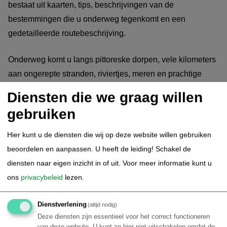
bestaat uit kaarten, tips, beschrijvingen van de
bestemmingen die u onderweg tegenkomt en een
gedetailleerde routebeschrijving.
Onderweg komt u langs pittoreske dorpen, vele kilometers
aan ongerepte stranden, riviertjes, meren en prachtige
snorkelspots met kleurrijke riffen. Het op eigen
Diensten die we graag willen
gelegenheid reizen in dit gedeelte van Brazilië is goed te
gebruiken
doen en veilig. De rijafstanden zijn kort en de trajecten
worden overdag gereden. Bovendien kan onze
Hier kunt u de diensten die wij op deze website willen gebruiken
vertegenwoordiging ter plaatse het reisgezelschap ten alle
beoordelen en aanpassen. U heeft de leiding! Schakel de
tijden assisteren.
diensten naar eigen inzicht in of uit.
Voor meer informatie kunt u
ons
privacybeleid
lezen.
Het eerste traject is van Recife naar Porto de Galinhas,
een afstand van 73 kilometer.
Dienstverlening
(altijd nodig)
Deze diensten zijn essentieel voor het correct functioneren
Keuze uit toeristenklasse of superieure klasse
van deze website. U kunt ze hier niet uitschakelen omdat de