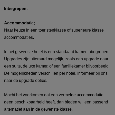
Inbegrepen:
de samenstelling van uw reisgezelschap. De gemiddelde
prijs per persoon verschilt namelijk, indien u alleen reist,
Accommodatie;
met twee personen of bijvoorbeeld een reis met 4
Naar keuze in een toeristenklasse of superieure klasse
personen boekt.
accommodaties.
De gewenste accommodatie klasse bestaande uit
In het gewenste hotel is een standaard kamer inbegrepen.
toeristenklasse accommodatie, superieure klasse
Upgrades zijn uiteraard mogelijk, zoals een upgrade naar
accommodatie of een mix ervan.
een suite, deluxe kamer, of een familiekamer bijvoorbeeld.
De mogelijkheden verschillen per hotel. Informeer bij ons
Het geselecteerde vluchtschema.
naar de upgrade opties.
Mocht het voorkomen dat een vermelde accommodatie
geen beschikbaarheid heeft, dan bieden wij een passend
alternatief aan in de gewenste klasse.