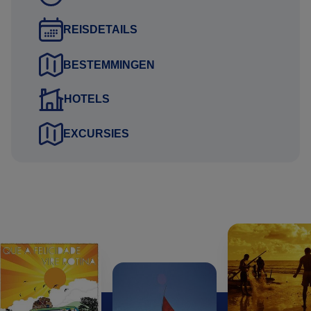
Heeft u interesse in deze rondreis? Neem contact met ons
REISDETAILS
op en ontvang een persoonlijk reisvoorstel.
BESTEMMINGEN
Voordelen reisvoorstel:
HOTELS
Kosteloos en vrijblijvend:
EXCURSIES
Uw persoonlijke reisvoorstel stellen wij gratis en
vrijblijvend voor u samen. U bent dus nergens aan
gebonden. Bovendien ontvangt u het voorstel meestal al
binnen één werkdag.
Actueel vluchtschema:
Wij selecteren de logistiek best passende vluchten voor de
scherpste prijs en nemen deze op in een actueel
vluchtschema, rekening houdend met uw gewenste