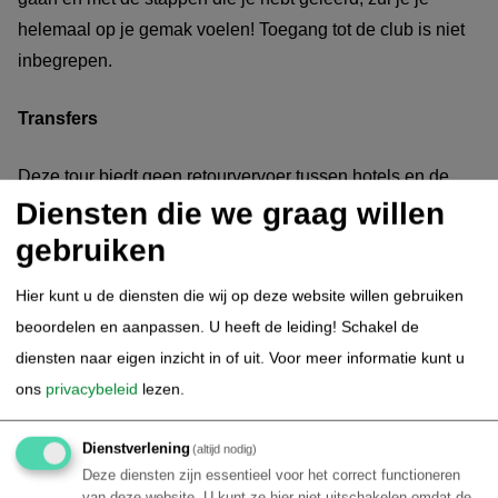
helemaal op je gemak voelen! Toegang tot de club is niet
inbegrepen.
Transfers
Deze tour biedt geen retourvervoer tussen hotels en de
Diensten die we graag willen
locatie van de dansles. U kunt naar het ontmoetingspunt
per taxi of met de Uber.
gebruiken
Hier kunt u de diensten die wij op deze website willen gebruiken
Ontmoetingspunt: Rua Farme de Amoedo, 135 - Ipanema
beoordelen en aanpassen. U heeft de leiding! Schakel de
diensten naar eigen inzicht in of uit.
Voor meer informatie kunt u
4.
Rio de Janeiro - Rio by Night
ons
privacybeleid
lezen.
Overdag is naar eigen inzicht te besteden.
Dienstverlening
(altijd nodig)
Deze diensten zijn essentieel voor het correct functioneren
Vanavond gaat u het echte authentieke nachtleven van
van deze website. U kunt ze hier niet uitschakelen omdat de