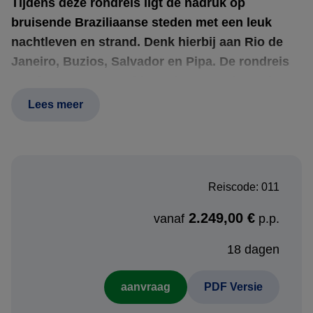
Tijdens deze rondreis ligt de nadruk op
bruisende Braziliaanse steden met een leuk
nachtleven en strand. Denk hierbij aan Rio de
Janeiro, Buzios, Salvador en Pipa. De rondreis
wordt tevens gecombineerd met een bezoek aan
de prachtige watervallen van Foz do Iguaçu.
Lees meer
Reiscode: 011
Boekingsprocedure:
2.249,00 €
vanaf
p.p.
Heeft u interesse in deze rondreis? Neem contact met ons
op en ontvang een persoonlijk reisvoorstel.
18 dagen
aanvraag
PDF Versie
Voordelen reisvoorstel: