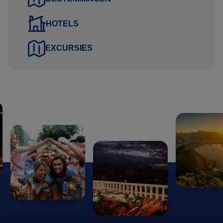
verlengen, in te korten, of een opgenomen reisbestemming
in de rondreis te vervangen met een andere? Geen
HOTELS
probleem; wij verwerken dit in uw persoonlijke
reisvoorstel.
EXCURSIES
Wij nemen de excursies op die passen bij uw
interessegebieden. Vertel ons wat u leuk vindt om te doen
tijdens uw reis en wij adviseren in de mogelijkheden.
Exacte reissom wordt berekend, rekening houdend
met:
de samenstelling van uw reisgezelschap. De gemiddelde
prijs per persoon verschilt namelijk, indien u alleen reist,
met twee personen of bijvoorbeeld een reis met 4
personen boekt.