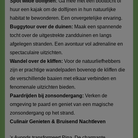
Spot wilde dolfijnen:
Ga mee met een boottocht of
huur een kajak om de dolfijnen in hun natuurlijke
habitat te bewonderen. Een onvergetelijke ervaring.
Buggytour over de duinen:
Maak een spannende
tocht over de uitgestrekte zandduinen en langs
afgelegen stranden. Een avontuur vol adrenaline en
spectaculaire uitzichten.
Wandel over de kliffen:
Voor de natuurliefhebbers
zijn er prachtige wandelpaden bovenop de kliffen die
de verschillende baaien met elkaar verbinden en
fenomenale uitzichten bieden.
Paardrijden bij zonsondergang:
Verken de
omgeving te paard en geniet van een magische
zonsondergang op het strand.
Culinair Genieten & Bruisend Nachtleven
's Avonds transformeert Pipa. De charmante