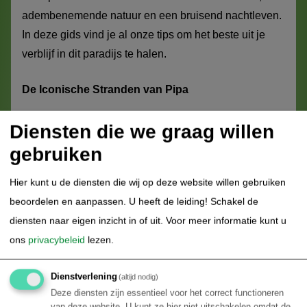
adembenemende natuur en een bruisend nachtleven.
In deze gids vind je al onze tips om het beste uit je
verblijf in dit paradijs te halen.
De Iconische Stranden van Pipa
Pipa is beroemd om haar unieke stranden, elk met
Diensten die we graag willen
een eigen karakter. Je bereikt ze vaak via trappen die
gebruiken
langs de indrukwekkende kliffen naar beneden leiden.
Hier kunt u de diensten die wij op deze website willen gebruiken
Baía dos Golfinhos (Dolfijnenbaai):
De naam zegt
beoordelen en aanpassen. U heeft de leiding! Schakel de
het al. Dit is dé plek om te zwemmen, kajakken of
diensten naar eigen inzicht in of uit.
Voor meer informatie kunt u
suppen terwijl wilde dolfijnen nieuwsgierig om je heen
ons
privacybeleid
lezen.
zwemmen. Het kalme water maakt dit een perfect
strand om te relaxen.
Dienstverlening
(altijd nodig)
Deze diensten zijn essentieel voor het correct functioneren
Praia do Madeiro:
Een prachtig, breed strand net
van deze website. U kunt ze hier niet uitschakelen omdat de