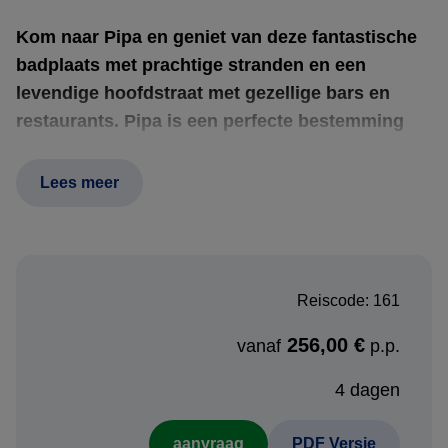
Kom naar Pipa en geniet van deze fantastische
badplaats met prachtige stranden en een
levendige hoofdstraat met gezellige bars en
restaurants. Pipa is een perfecte bestemming
voor een relaxte strandvakantie of een afsluiting
van een rondreis.
Lees meer
Boekingsprocedure:
Reiscode: 161
Heeft u interesse in deze bouwsteen en wenst u deze los
te boeken of op te nemen in een rondreis? Neem contact
256,00 €
vanaf
p.p.
met ons op en ontvang een persoonlijk reisvoorstel.
4 dagen
Voordelen reisvoorstel:
aanvraag
PDF Versie