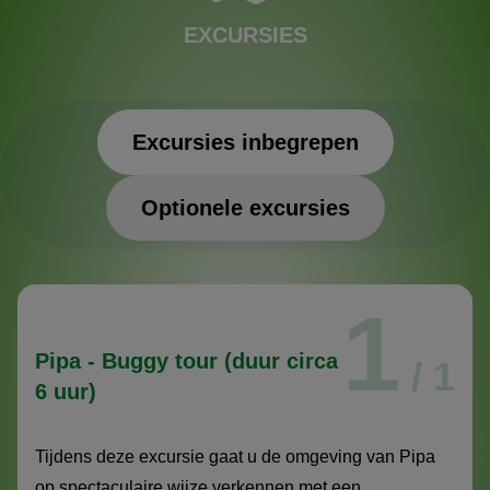
EXCURSIES
Excursies inbegrepen
Optionele excursies
Excursies inbegrepen
1
Pipa - Buggy tour (duur circa
/ 1
6 uur)
Tijdens deze excursie gaat u de omgeving van Pipa
op spectaculaire wijze verkennen met een