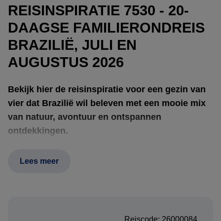
REISINSPIRATIE 7530 - 20-
DAAGSE FAMILIERONDREIS
BRAZILIË, JULI EN
AUGUSTUS 2026
Bekijk hier de reisinspiratie voor een gezin van
vier dat Brazilië wil beleven met een mooie mix
van natuur, avontuur en ontspannen
ontdekkingen.
Lees meer
Na een start op eigen gelegenheid in Salvador om familie
te bezoeken, neemt deze reis jullie mee naar
Bonito
, waar
helder water, de
Rio Sucuri
en de
Gruta Azul
zorgen voor
een actieve en bijna magische kennismaking met de
Reiscode: 26000084