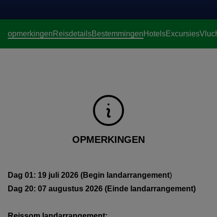
opmerkingen
Reisdetails
Bestemmingen
Hotels
Excursies
Vluc
OPMERKINGEN
Dag 01: 19 juli 2026 (Begin landarrangement
)
Dag 20: 07 augustus 2026 (Einde landarrangement)
Reissom landarrangement: