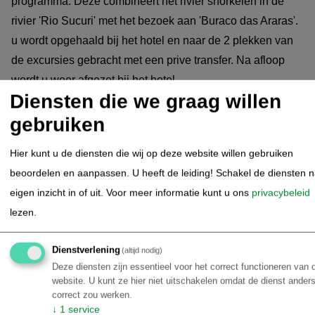
programma. Deze combineert het rivier snorkelen in de
rivier 'Rio Sucuri' met het bezoek aan 'Buraco das Araras'.
u wordt opgehaald bij het hotel en naar de 2 plekken van
de excursies gebracht met een prive transfer. Na afloop
wordt u weer afgezet bij het hotel.
Diensten die we graag willen
gebruiken
Zuidelijke Pantanal (4-daagse
28.07.2026
Pantanal Cerrado expeditie)
Hier kunt u de diensten die wij op deze website willen gebruiken
beoordelen en aanpassen. U heeft de leiding! Schakel de diensten 
Dag 01: Campo Grande - Rio Verde - Aankomst en de
eigen inzicht in of uit.
Voor meer informatie kunt u ons
privacybeleid
natuur van Rio Verde
lezen.
Ochtend:
Ontmoeting met de gids in Campo Grande op de
Dienstverlening
(altijd nodig)
luchthaven of bij het hotel indien u daar al overnacht.
Deze diensten zijn essentieel voor het correct functioneren van 
Transfer:
Per landtransfer (auto, SUV of busje) naar
website. U kunt ze hier niet uitschakelen omdat de dienst anders
Pousada Paraíso in Rio Verde de Mato Grosso (MS). De rit
correct zou werken.
↓
1
service
van 200 km over de BR-163 voert langs prachtige