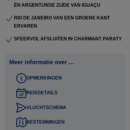
ÉN ARGENTIJNSE ZIJDE VAN IGUAÇU
Paulo
.
RIO DE JANEIRO VAN EEN GROENE KANT
Uiteraard zijn wijzigingen nog mogelijk in het offertetraject.
ERVAREN
Het is immers een reis op maat. Neem het rustig door en
dan verneem ik graag uw terugkoppeling.
SFEERVOL AFSLUITEN IN CHARMANT PARATY
Om het landarrangement te boeken, ontvangen wij graag
Meer informatie over ...
de volgende gegevens:
Namen zoals vermeld in het paspoort
OPMERKINGEN
Geboortedata
REISDETAILS
Paspoortnummers
Adres voor vermelding op de factuur
VLUCHTSCHEMA
Mobiel nummer waarop het reisgezelschap tijdens de reis
bereikbaar is
BESTEMMINGEN
Contactgegevens van kennis of familie die niet meegaat