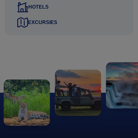
tijdens de reis
HOTELS
EXCURSIES
Deze gegevens kunt u via het aanvraag tabblad van het
reisvoorstel versturen. Uw gegevens worden via een
beveiligde HTTPS verbinding naar ons verstuurd.
Uitkijkend naar uw reactie.
Hartelijke groet namens het Brazilie Reis Specialist team,
Gustavo Lucena Lage
Reisadviseur