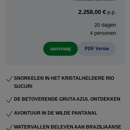
natuur van
Mato Grosso do Sul
. Daarna wacht de
Pantanal
, een van de meest bijzondere natuurgebieden
2.258,00 €
p.p.
van Zuid-Amerika, waar het landschap, de stilte en de
20 dagen
kans op wild spotten het avontuur compleet maken.
4 personen
Vervolgens draait alles om de indrukwekkende
aanvraag
PDF Versie
watervallen van
Foz do Iguaçu
, aan zowel Braziliaanse
als Argentijnse zijde. Hier beleven jullie natuur op grootse
schaal, met uitzichten en wandelingen die bij jong en oud
bijblijven.
SNORKELEN IN HET KRISTALHELDERE RIO
SUCURI
In
Rio de Janeiro
komt de reis in een levendig ritme van
stad, kust en groene natuur. Denk aan uitzichtpunten,
DE BETOVERENDE GRUTA AZUL ONTDEKKEN
mangroves en wandelingen die een ander gezicht van de
stad laten zien. Tot slot brengt
Paraty
een sfeervolle
AVONTUUR IN DE WILDE PANTANAL
afsluiting, met koloniale charme, tropische omgeving en
WATERVALLEN BELEVEN AAN BRAZILIAANSE
een ontspannen ambiance voordat de reis eindigt in
São