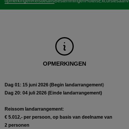
opmerkingen
Reisdetails
Bestemmingen
Hotels
Excursies
aanv
OPMERKINGEN
Dag 01: 15 juni 2026 (Begin landarrangement
)
Dag 20: 04 juli 2026 (Einde landarrangement)
Reissom landarrangement:
€ 5.012,- per persoon, op basis van deelname van
2 personen