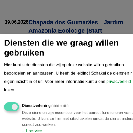
Chapada dos Guimarães - Jardim
19.06.2026
Amazonia Ecolodge (Start
arrangement)
Diensten die we graag willen
gebruiken
U wordt in de loop van de ochtend opgehaald door de
chauffeur bij het hotel in Chapada dos Guimarães.
Hier kunt u de diensten die wij op deze website willen gebruiken
Vervolgens staat de transfer naar de lodge op het
beoordelen en aanpassen. U heeft de leiding! Schakel de diensten 
programma. Na aankomst bij de lodge is er een korte
eigen inzicht in of uit.
Voor meer informatie kunt u ons
privacybeleid
kennismakingstour rondom de lodge. Diner en
lezen.
overnachting. Tip; sluit aan voor een gezellig praatje rond
het kampvuur.
Dienstverlening
(altijd nodig)
Deze diensten zijn essentieel voor het correct functioneren van 
JARDIM AMAZONIA EEN OASE MET KRISTALHELDER
website. U kunt ze hier niet uitschakelen omdat de dienst anders
correct zou werken.
WATER IN DE ZUIDELIJKE AMAZONE
↓
1
service