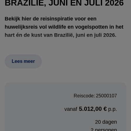
BRAZILIË, JUNI EN JULI 2026
Bekijk hier de reisinspiratie voor een
huwelijksreis vol wildlife en vogelspotten in het
hart én de kust van Brazilië, juni en juli 2026.
Jullie reis begint tussen de roodgloeiende kliffen en
Lees meer
watervallen van
Chapada dos Guimarães
, waar kleurrijke
ara’s en toekans overvliegen. Tijdens een volledige
birdwatching-dag in dit nationaal park beleef je de stilte
van de savanne, onderbroken door vogelgezang en
Reiscode: 25000107
klaterend water.
5.012,00 €
vanaf
p.p.
Via het Cerrado-bioom van
Jardim Amazônia
trekken
jullie verder de wildernis in. Hier domineren
20 dagen
regenwoudgeluiden de nacht, en zijn bootsafari’s dé
2 personen