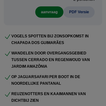
manier om reigers, ijsvogels en andere bijzondere soorten
aanvraag
PDF Versie
te spotten.
Het hoogtepunt volgt in
Porto Jofre
, in het noorden van de
Pantanal. Tijdens lange rivertours komen jullie oog in oog
VOGELS SPOTTEN BIJ ZONSOPKOMST IN
met kaaimannen, capibara’s, reuzenotters – en misschien
CHAPADA DOS GUIMARÃES
zelfs een jaguar.
WANDELEN DOOR OVERGANGSGEBIED
Als afsluiter wacht de kust bij
Paraty
, waar
Vila Mont Eco
TUSSEN CERRADO EN REGENWOUD VAN
Lodge
verscholen ligt in het Atlantisch regenwoud. Hier
JARDIM AMAZÔNIA
combineren jullie tropische wandelingen met rust en
romantiek, omringd door bromelia’s, kolibries en uitzicht op
OP JAGUARSAFARI PER BOOT IN DE
de Bocaina-gebergte. Een intieme finale voor een
NOORDELIJKE PANTANAL
onvergetelijke reis.
REUZENOTTERS EN KAAIMANNEN VAN
DICHTBIJ ZIEN
Uiteraard zijn wijzigingen nog mogelijk in het offertetraject.