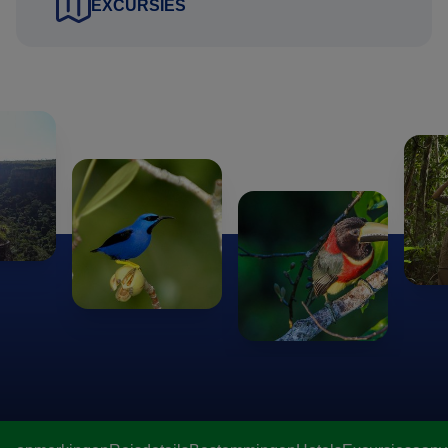
EXCURSIES
reisvoorstel versturen. Uw gegevens worden via een
beveiligde HTTPS verbinding naar ons verstuurd.
Uitkijkend naar uw reactie.
Hartelijke groet namens het Brazilie Reis Specialist team,
Gustavo Lucena Lage
Reisadviseur