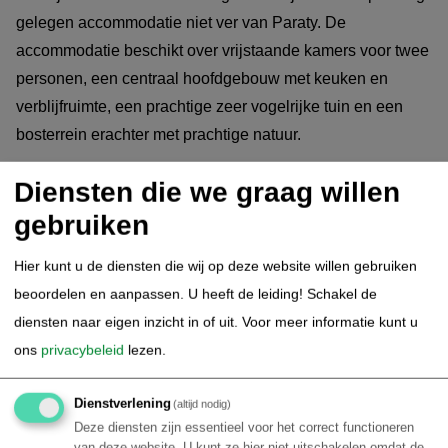
gelegen accommodatie niet ver van Paraty. De
accommodatie beschikt over vrijstaande kamers voor twee
personen, een centraal hoofdgebouw met keuken en
verblijfruimte, een prachtige zeer vogelrijke tuin en een
bosterrein erachter met prachtige natuur.
Diensten die we graag willen
Tijdens het verblijf in Vila Mont heeft u de beschikking over
een zeer goede natuur gids, zoals bijvoorbeeld Chico, die
gebruiken
tevens uw chauffeur is (inclusief). Hij is een
Hier kunt u de diensten die wij op deze website willen gebruiken
lokale natuurgids die alle plekken kent en tevens een zeer
beoordelen en aanpassen. U heeft de leiding! Schakel de
goede vogelaar is. Hij kent de beste plekken voor
diensten naar eigen inzicht in of uit.
Voor meer informatie kunt u
natuurwandelingen in het Atlantisch regenwoud en biedt
ons
privacybeleid
lezen.
avontuurlijke activiteiten zoals kajakken, raften en het
bezoeken van verborgen watervallen en afgelegen
Dienstverlening
(altijd nodig)
stranden, eventueel met boottochten.
Deze diensten zijn essentieel voor het correct functioneren
van deze website. U kunt ze hier niet uitschakelen omdat de