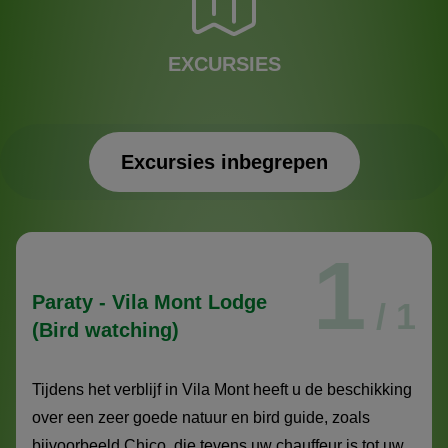
EXCURSIES
Excursies inbegrepen
Excursies inbegrepen
1
Paraty - Vila Mont Lodge
/ 1
(Bird watching)
Tijdens het verblijf in Vila Mont heeft u de beschikking
over een zeer goede natuur en bird guide, zoals
bijvoorbeeld Chico, die tevens uw chauffeur is tot uw