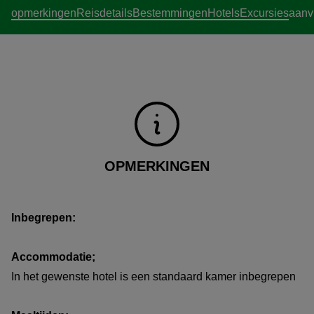
opmerkingen
Reisdetails
Bestemmingen
Hotels
Excursies
aanv
OPMERKINGEN
Inbegrepen:
Accommodatie;
In het gewenste hotel is een standaard kamer inbegrepen