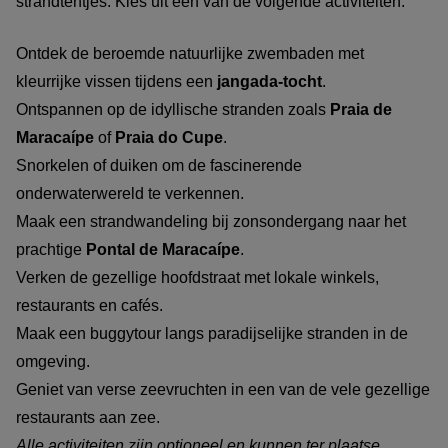
strandtentjes. Kies uit een van de volgende activiteiten:
Ontdek de beroemde natuurlijke zwembaden met
kleurrijke vissen tijdens een
jangada-tocht
.
Ontspannen op de idyllische stranden zoals
Praia de
Maracaípe
of
Praia do Cupe
.
Snorkelen of duiken om de fascinerende
onderwaterwereld te verkennen.
Maak een strandwandeling bij zonsondergang naar het
prachtige
Pontal de Maracaípe
.
Verken de gezellige hoofdstraat met lokale winkels,
restaurants en cafés.
Maak een buggytour langs paradijselijke stranden in de
omgeving.
Geniet van verse zeevruchten in een van de vele gezellige
restaurants aan zee.
Alle activiteiten zijn optioneel en kunnen ter plaatse