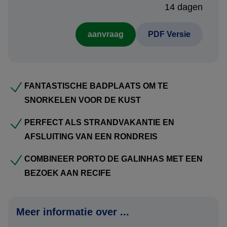
14 dagen
Voordelen reisvoorstel:
aanvraag
PDF Versie
Kosteloos en vrijblijvend:
Uw persoonlijke reisvoorstel stellen wij gratis en
FANTASTISCHE BADPLAATS OM TE
vrijblijvend voor u samen. U bent dus nergens aan
SNORKELEN VOOR DE KUST
gebonden. Bovendien ontvangt u het voorstel meestal al
binnen één werkdag.
PERFECT ALS STRANDVAKANTIE EN
AFSLUITING VAN EEN RONDREIS
Flexibiliteit:
Inkorten of verlengen: Bent u in hoofdlijnen geïnteresseerd
COMBINEER PORTO DE GALINHAS MET EEN
in deze strandvakantie en wenst u de reis te verlengen, in
BEZOEK AAN RECIFE
te korten, of het combineren met een andere bestemming
in Brazilië? Geen probleem; wij verwerken dit in uw
Meer informatie over ...
persoonlijke reisvoorstel.