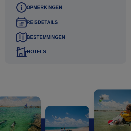
OPMERKINGEN
Vluchten;
De vluchten naar- en in Brazilië worden aangeboden door
REISDETAILS
verschillende luchtvaartmaatschappijen, aangezien er
dagelijks diverse opties zijn om te vliegen naar- en in
BESTEMMINGEN
Brazilië. Wij zoeken altijd samen met u naar het best
passende schema voor de scherpste tarieven op de
HOTELS
gewenste reisdagen. Dit verschilt per dag en per klant en
om deze reden zijn de vluchten niet opgenomen in de
reissom van de voorbeeld arrangementen op onze site.
Voor deze reis adviseren wij aan te vliegen op Recife,
vanwaar het arrangement begint.
Neem contact met ons op en wij stellen een logistiek
passend vluchtschema voor u samen.