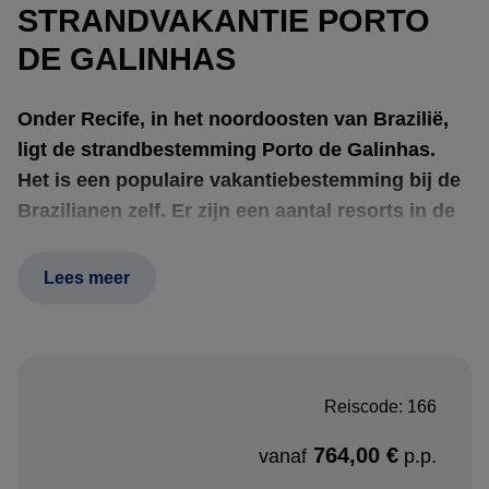
STRANDVAKANTIE PORTO
DE GALINHAS
Onder Recife, in het noordoosten van Brazilië,
ligt de strandbestemming Porto de Galinhas.
Het is een populaire vakantiebestemming bij de
Brazilianen zelf. Er zijn een aantal resorts in de
omgeving en Porto de Galinhas is een levendig
plaatsje met bars, winkeltjes, restaurants en een
Lees meer
goed aanbod aan hotels.
Boekingsprocedure:
Reiscode: 166
Heeft u interesse in deze strandvakantie? Neem contact
764,00 €
vanaf
p.p.
met ons op en ontvang een persoonlijk reisvoorstel.