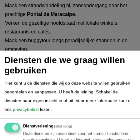
Maak een strandwandeling bij zonsondergang naar het
prachtige
Pontal de Maracaípe
.
Verken de gezellige hoofdstraat met lokale winkels,
restaurants en cafés.
Maak een buggytour langs paradijselijke stranden in de
omgeving.
Diensten die we graag willen
Geniet van verse zeevruchten in een van de vele gezellige
restaurants aan zee.
gebruiken
Alle activiteiten zijn optioneel en kunnen ter plaatse
Hier kunt u de diensten die wij op deze website willen gebruiken
geregeld worden.
beoordelen en aanpassen. U heeft de leiding! Schakel de
diensten naar eigen inzicht in of uit.
Voor meer informatie kunt u
5.
Porto de Galinhas - Vrije dag
ons
privacybeleid
lezen.
Vrije dag in Porto de Galinhas. Tijdens je verblijf kun je
Dienstverlening
(altijd nodig)
heerlijk genieten van deze sfeervolle badplaats met
Deze diensten zijn essentieel voor het correct functioneren
prachtige stranden, natuurlijke zwembaden en gezellige
van deze website. U kunt ze hier niet uitschakelen omdat de