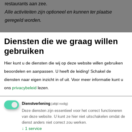
restaurants aan zee.
Alle activiteiten zijn optioneel en kunnen ter plaatse
geregeld worden.
Diensten die we graag willen
4.
Porto de Galinhas - Einde arrangement
gebruiken
Vandaag eindigt het verblijf in Porto de Galinhas. U wordt
opgehaald bij het hotel en met een privé transfer naar de
Hier kunt u de diensten die wij op deze website willen gebruiken
luchthaven of het hotel in Recife gebracht (duur circa 1
beoordelen en aanpassen. U heeft de leiding! Schakel de
uur), einde arrangement.
diensten naar eigen inzicht in of uit.
Voor meer informatie kunt u
ons
privacybeleid
lezen.
Dienstverlening
(altijd nodig)
Deze diensten zijn essentieel voor het correct functioneren
van deze website. U kunt ze hier niet uitschakelen omdat de
dienst anders niet correct zou werken.
↓
1
service