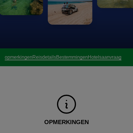
opmerkingen
Reisdetails
Bestemmingen
Hotels
aanvraag
OPMERKINGEN