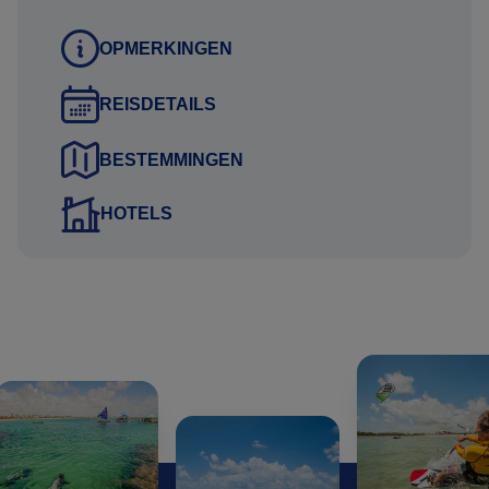
in uw persoonlijke reisvoorstel.
OPMERKINGEN
Exacte reissom wordt berekend, rekening houdend
REISDETAILS
met:
de samenstelling van uw reisgezelschap. De gemiddelde
BESTEMMINGEN
prijs per persoon verschilt namelijk, indien u alleen reist,
met twee personen of bijvoorbeeld een reis met 4
HOTELS
personen boekt.