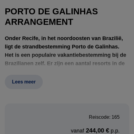
PORTO DE GALINHAS
ARRANGEMENT
Onder Recife, in het noordoosten van Brazilië,
ligt de strandbestemming Porto de Galinhas.
Het is een populaire vakantiebestemming bij de
Brazilianen zelf. Er zijn een aantal resorts in de
omgeving en Porto de Galinhas is een levendig
plaatsje met bars, winkeltjes, restaurants en een
Lees meer
goed aanbod aan hotels.
Boekingsprocedure:
Reiscode: 165
Heeft u interesse in deze bouwsteen en wenst u deze los
244,00 €
vanaf
p.p.