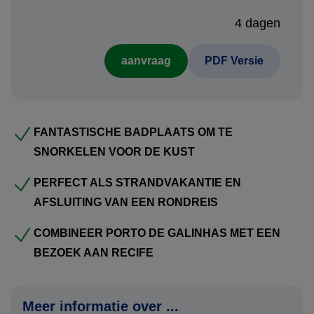
te boeken of op te nemen in een rondreis? Neem contact
met ons op en ontvang een persoonlijk reisvoorstel.
4 dagen
aanvraag
PDF Versie
Voordelen reisvoorstel:
Kosteloos en vrijblijvend:
FANTASTISCHE BADPLAATS OM TE
Uw persoonlijke reisvoorstel stellen wij gratis en
SNORKELEN VOOR DE KUST
vrijblijvend voor u samen. U bent dus nergens aan
gebonden. Bovendien ontvangt u het voorstel meestal al
PERFECT ALS STRANDVAKANTIE EN
binnen één werkdag.
AFSLUITING VAN EEN RONDREIS
Flexibiliteit:
COMBINEER PORTO DE GALINHAS MET EEN
Inkorten of verlengen: Bent u in hoofdlijnen geïnteresseerd
BEZOEK AAN RECIFE
in deze voorbeeld bouwsteen en wenst u de reis te
verlengen, in te korten, of het combineren met een andere
Meer informatie over ...
bestemming in Brazilië? Geen probleem; wij verwerken dit