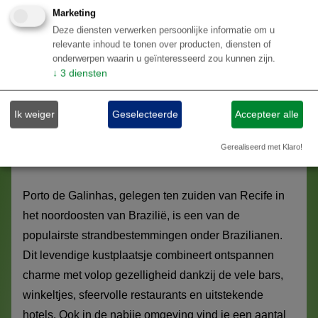
Marketing
Deze diensten verwerken persoonlijke informatie om u
BESTEMMINGEN
relevante inhoud te tonen over producten, diensten of
onderwerpen waarin u geïnteresseerd zou kunnen zijn.
↓
3
diensten
1
Ik weiger
Geselecteerde
Accepteer alle
/ 1
Gerealiseerd met Klaro!
Porto de Galinhas
Porto de Galinhas, gelegen ten zuiden van Recife in
het noordoosten van Brazilië, is een van de
populairste strandbestemmingen onder Brazilianen.
Dit levendige kustplaatsje combineert ontspannen
charme met volop gezelligheid dankzij de vele bars,
winkeltjes, sfeervolle restaurants en uitstekende
hotels. Ook in de nabije omgeving vind je een aantal