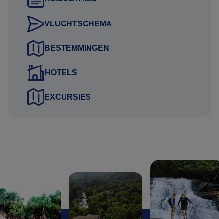
beveiligde HTTPS verbinding naar ons verstuurd.
Uitkijkend naar uw reactie.
VLUCHTSCHEMA
Hartelijke groet namens het Brazilie Reis Specialist team,
BESTEMMINGEN
HOTELS
Gustavo Lucena Lage
Reisadviseur
EXCURSIES