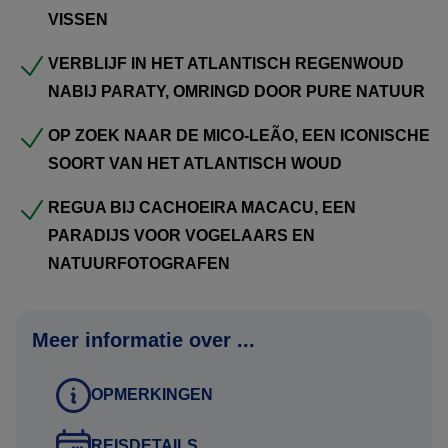
VISSEN
dan verneem ik graag uw terugkoppeling.
VERBLIJF IN HET ATLANTISCH REGENWOUD
Om het landarrangement te boeken, ontvangen wij graag
NABIJ PARATY, OMRINGD DOOR PURE NATUUR
de volgende gegevens:
OP ZOEK NAAR DE MICO-LEÃO, EEN ICONISCHE
Namen zoals vermeld in het paspoort
SOORT VAN HET ATLANTISCH WOUD
Geboortedata
REGUA BIJ CACHOEIRA MACACU, EEN
Paspoortnummers
PARADIJS VOOR VOGELAARS EN
Adres voor vermelding op de factuur
NATUURFOTOGRAFEN
Mobiel nummer waarop het reisgezelschap tijdens de reis
bereikbaar is
Contactgegevens van kennis of familie die niet meegaat
Meer informatie over ...
tijdens de reis
OPMERKINGEN
Deze gegevens kunt u via het aanvraag tabblad van het
reisvoorstel versturen. Uw gegevens worden via een
REISDETAILS