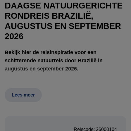
DAAGSE NATUURGERICHTE
RONDREIS BRAZILIË,
AUGUSTUS EN SEPTEMBER
2026
Bekijk hier de reisinspiratie voor een
schitterende natuurreis door Brazilië in
augustus en september 2026.
Deze reis verbindt Porto Jofre, Nobres, het Atlantisch
Lees meer
regenwoud bij Paraty, Rio de Janeiro en REGUA bij
Cachoeira Macacu tot een rijke natuurervaring vol
afwisseling. In Porto Jofre draait alles om wildlife langs de
rivier, met goede kansen op jaguars en volop vogels in hun
Reiscode: 26000104