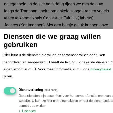
gelegenheid. In de late namiddag rijden we met de auto
langs de Transpantaneira om enkele zoogdieren en vogels
tegen te komen zoals Capivaras, Tuiuius (Jabirus),
Jacares (Kaaimannen). Met een beetje geluk kunnen onze
gidsen een Reuzenmiereneter of Tapir voor u opsporen.
Diensten die we graag willen
Terugkeer naar de lodge en diner.
gebruiken
Hier kunt u de diensten die wij op deze website willen gebruiken
UeSo - Jaguarsafari (dagexcursie)
19.08.2026
beoordelen en aanpassen. U heeft de leiding! Schakel de diensten 
- Hotel Porto Jofre
eigen inzicht in of uit.
Voor meer informatie kunt u ons
privacybeleid
Deze dagtour is volledig gewijd aan het spotten van
lezen.
jaguars:
Dienstverlening
(altijd nodig)
Je staat rond 5:00 uur op. We serveren je koffie of thee.
Deze diensten zijn essentieel voor het correct functioneren van 
website. U kunt ze hier niet uitschakelen omdat de dienst anders
Vervolgens reizen we naar Porto Jofre, het einde van de
correct zou werken.
Transpantaneira, over een ongeveer 107 km lange niet-
↓
1
service