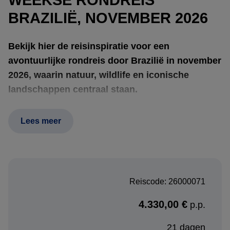
BRAZILIË, NOVEMBER 2026
Bekijk hier de reisinspiratie voor een
avontuurlijke rondreis door Brazilië in november
2026, waarin natuur, wildlife en iconische
landschappen centraal staan.
Lees meer
De reis begint in
Manaus
, midden in het Amazonegebied.
Hier ervaart u het indrukwekkende samenspel van natuur
en cultuur, met onder andere het beroemde
Meeting of the
Waters
, waar de Rio Negro en de Amazone samenkomen.
Reiscode: 26000071
Vanuit een jungle logde ontdekt u het Amazonewoud
tijdens wandelingen, boottochten en ontmoetingen met de
4.330,00 €
p.p.
unieke flora en fauna.
21 dagen