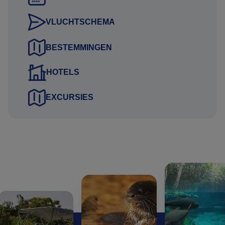
bereikbaar is
Contactgegevens van kennis of familie die niet meegaat
VLUCHTSCHEMA
tijdens de reis
BESTEMMINGEN
Deze gegevens kunt u via het aanvraag tabblad van het
reisvoorstel versturen. Uw gegevens worden via een
HOTELS
beveiligde HTTPS verbinding naar ons verstuurd.
EXCURSIES
Uitkijkend naar uw reactie.
Hartelijke groet namens het Brazilie Reis Specialist team,
Gustavo Lucena Lage
Reisadviseur