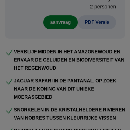
Daarna reist u naar de
Pantanal
, het grootste
2 personen
moerasgebied ter wereld en een van de beste plekken in
aanvraag
PDF Versie
Zuid-Amerika om wildlife te spotten. In dit uitgestrekte
natuurgebied gaat u op zoek naar kaaimannen,
reuzenotters en mogelijk zelfs de indrukwekkende
jaguar
.
VERBLIJF MIDDEN IN HET AMAZONEWOUD EN
In
Nobres
, in de staat
Mato Grosso
, wachten
ERVAAR DE GELUIDEN EN BIODIVERSITEIT VAN
kristalheldere rivieren en tropische natuur. Hier snorkelt u
HET REGENWOUD
tussen kleurrijke vissen en wandelt u door natuurgebieden
waar ara’s en andere vogels leven.
JAGUAR SAFARI IN DE PANTANAL, OP ZOEK
NAAR DE KONING VAN DIT UNIEKE
Het natuurgeweld bereikt een hoogtepunt bij de
Iguaçu-
MOERASGEBIED
watervallen
, waar zowel het Braziliaanse als Argentijnse
deel spectaculaire panorama’s bieden.
SNORKELEN IN DE KRISTALHELDERE RIVIEREN
VAN NOBRES TUSSEN KLEURRIJKE VISSEN
De reis eindigt in
Rio de Janeiro
, met uitzicht op de