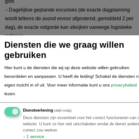
gids
– Dagelijkse geplande excursies (de exacte dagplanning
wordt telkens de avond ervoor afgestemd, gemiddeld 2 per
dag), de exacte volgorde kan afwijken vanwege logistieke
redenen.
Diensten die we graag willen
Tours inbegrepen in het 4-daagse arrangement:
gebruiken
Hier kunt u de diensten die wij op deze website willen gebruiken
beoordelen en aanpassen. U heeft de leiding! Schakel de diensten 
Gemotoriseerde kanotochten over de rivier en zijarmen
eigen inzicht in of uit.
Voor meer informatie kunt u ons
privacybeleid
Zonsopgang tour op de rivier met vogel- en wildlife-
lezen.
observatie (rivierdolfijnen)
Zonsondergang tour op de rivier
Dienstverlening
(altijd nodig)
Nachtelijke kanotocht voor het spotten van kaaimannen en
Deze diensten zijn essentieel voor het correct functioneren van 
nachtactieve dieren
website. U kunt ze hier niet uitschakelen omdat de dienst anders
Uitgebreide junglewandeling met Engelstalige gids
correct zou werken.
↓
1
service
Traditioneel vissen (hengel, net of boog en pijl)