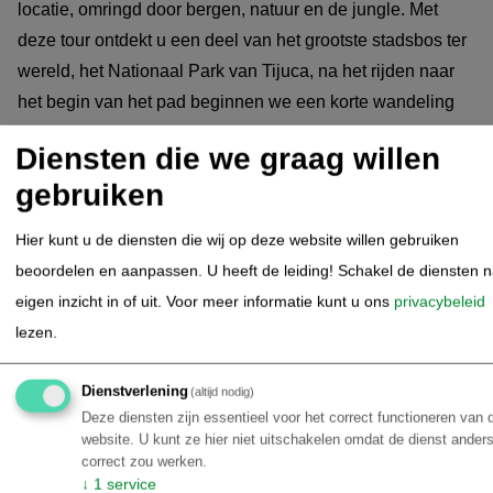
locatie, omringd door bergen, natuur en de jungle. Met
deze tour ontdekt u een deel van het grootste stadsbos ter
wereld, het Nationaal Park van Tijuca, na het rijden naar
het begin van het pad beginnen we een korte wandeling
(45 minuten) naar de top van Pedra Bonita piek 693m
Diensten die we graag willen
boven de zee) niveau). Deze piek heeft een van de meest
gebruiken
indrukwekkende uitzichten over hele Rio! Na de
wandeling en naar beneden rijden we verder naar het
Hier kunt u de diensten die wij op deze website willen gebruiken
moderne stranddistrict Barra da Tijuca, dit gebied heeft
beoordelen en aanpassen. U heeft de leiding! Schakel de diensten 
een heel bijzonder karakter met veel lagunes met
eigen inzicht in of uit.
Voor meer informatie kunt u ons
privacybeleid
mangrove en moerassig gebied met veel vissen en dieren.
lezen.
Om dit te ontdekken maken we gebruik van een bootje
voor een ritje tussen vele eilanden en smalle kanalen waar
Dienstverlening
(altijd nodig)
twee inheemse soorten dieren leven, met name de
Deze diensten zijn essentieel voor het correct functioneren van 
capibara en de breedsnuitkaaiman. De kans om beide te
website. U kunt ze hier niet uitschakelen omdat de dienst anders
correct zou werken.
spotten is erg groot en een geweldige ervaring om ze in
↓
1
service