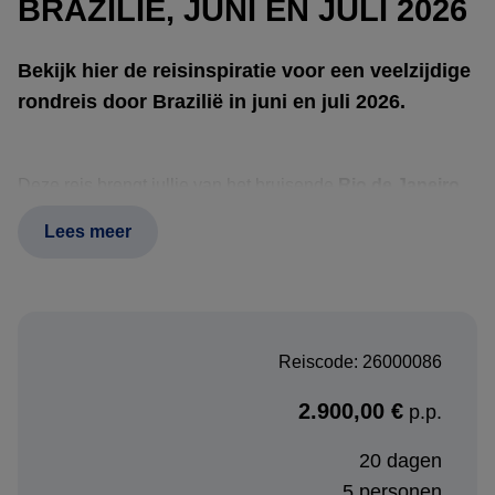
BRAZILIË, JUNI EN JULI 2026
Bekijk hier de reisinspiratie voor een veelzijdige
rondreis door Brazilië in juni en juli 2026.
Deze reis brengt jullie van het bruisende
Rio de Janeiro
naar de indrukwekkende watervallen van
Foz do Iguaçu
,
Lees meer
met onderweg volop afwisseling in natuur en beleving. In
Rio de Janeiro
staan stadse energie, fietsen, iconische
plekken en actieve ontdekkingstochten zoals mangroves
en hiking centraal. In
Foz do Iguaçu
draait het om de
Reiscode: 26000086
enorme kracht en schoonheid van de watervallen, zowel
aan de Braziliaanse als Argentijnse zijde van het
Iguaçu
2.900,00 €
p.p.
National Park
.
20 dagen
Daarna volgen twee heel verschillende natuurgebieden. In
5 personen