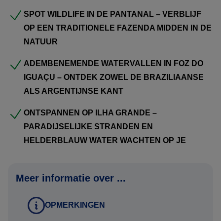
SPOT WILDLIFE IN DE PANTANAL – VERBLIJF
Namen zoals vermeld in het paspoort
OP EEN TRADITIONELE FAZENDA MIDDEN IN DE
Geboortedata
NATUUR
Paspoortnummers
Adres voor vermelding op de factuur
ADEMBENEMENDE WATERVALLEN IN FOZ DO
Mobiel nummer waarop het reisgezelschap tijdens de reis
IGUAÇU – ONTDEK ZOWEL DE BRAZILIAANSE
bereikbaar is
ALS ARGENTIJNSE KANT
Contactgegevens van kennis of familie die niet meegaat
tijdens de reis
ONTSPANNEN OP ILHA GRANDE –
PARADIJSELIJKE STRANDEN EN
Deze gegevens kunt u via het aanvraag tabblad van het
HELDERBLAUW WATER WACHTEN OP JE
reisvoorstel versturen. Uw gegevens worden via een
beveiligde HTTPS verbinding naar ons verstuurd.
Meer informatie over ...
Uitkijkend naar uw reactie.
OPMERKINGEN
Hartelijke groet namens het Brazilie Reis Specialist team,