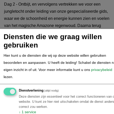
Dag 2 - Ontbijt, en vervolgens vertrekken we voor een
jungletocht onder leiding van onze gespecialiseerde gids,
waar we de schoonheid en energie kunnen zien en voelen
van het magische Amazone regenwoud. Daarna terug
naar de lodge voor de lunch. Vervolgens is er een tour op
Diensten die we graag willen
gemotoriseerde kano's voor een 'visreis' om te leren over
gebruiken
de grote verscheidenheid aan vissen en vooral over de
beroemde piranha's. Daarna varen we terug naar de
Hier kunt u de diensten die wij op deze website willen gebruiken
lodge, onderweg kunt u genieten van een spectaculaire
beoordelen en aanpassen. U heeft de leiding! Schakel de diensten 
zonsondergang. Diner en overnachting
eigen inzicht in of uit.
Voor meer informatie kunt u ons
privacybeleid
lezen.
Amazone Regenwoud - Amazon
08.08.2025
Dienstverlening
(altijd nodig)
Tupana Lodge (Dag 3 arrangement)
Deze diensten zijn essentieel voor het correct functioneren van 
website. U kunt ze hier niet uitschakelen omdat de dienst anders
Dag 3 - Een vroege zonsopgang trip in kleine roeikano's
correct zou werken.
om de vogels en de legendarische roze dolfijnen te
↓
1
service