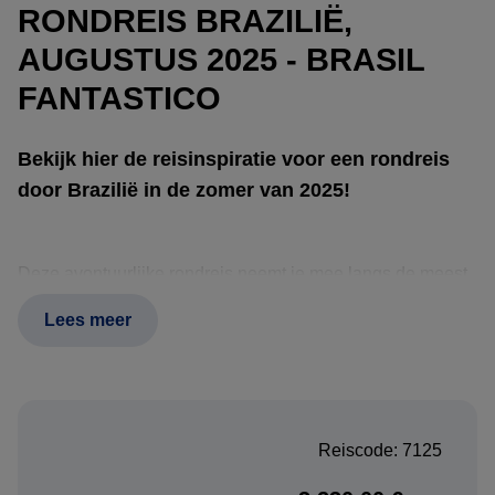
RONDREIS BRAZILIË,
AUGUSTUS 2025 - BRASIL
FANTASTICO
Bekijk hier de reisinspiratie voor een rondreis
door Brazilië in de zomer van 2025!
Deze avontuurlijke rondreis neemt je mee langs de meest
indrukwekkende natuur- en cultuurhoogtepunten van
Lees meer
Brazilië. Begin je reis in Manaus, en verken de ongerepte
jungle tijdens een verblijf in de sfeervolle Turtle Lodge.
Ontdek daarna de kristalheldere rivieren en kleurrijke
Reiscode: 7125
onderwaterwereld van Bonito, gevolgd door een safari in
de Pantanal, het grootste moerasgebied ter wereld en een