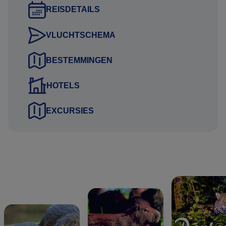
REISDETAILS
Gustavo Lucena Lage
Reisadviseur
VLUCHTSCHEMA
BESTEMMINGEN
HOTELS
EXCURSIES