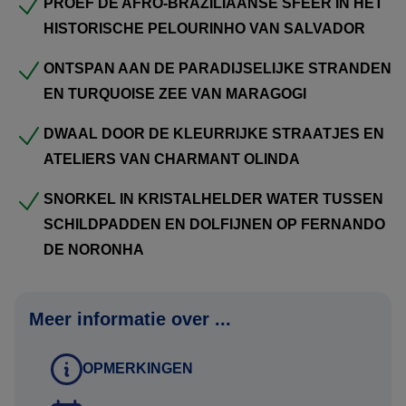
Hier draait alles om ontspanning, snorkelen en genieten
PROEF DE AFRO-BRAZILIAANSE SFEER IN HET
van de tropische sfeer.
HISTORISCHE PELOURINHO VAN SALVADOR
ONTSPAN AAN DE PARADIJSELIJKE STRANDEN
Via het charmante
Olinda
, met zijn kleurrijke huizen en
EN TURQUOISE ZEE VAN MARAGOGI
artistieke karakter, eindigt de reis op het paradijselijke
Fernando de Noronha
. Dit beschermde eilandenarchipel
DWAAL DOOR DE KLEURRIJKE STRAATJES EN
staat bekend om verborgen baaien, vulkanische
ATELIERS VAN CHARMANT OLINDA
landschappen en uitzonderlijk helder water waar
SNORKEL IN KRISTALHELDER WATER TUSSEN
schildpadden en dolfijnen regelmatig worden gespot.
SCHILDPADDEN EN DOLFIJNEN OP FERNANDO
Een reis vol contrasten: bruisende steden, ongerepte
DE NORONHA
natuur en droomstranden in één avontuur..
Meer informatie over ...
Uiteraard zijn wijzigingen nog mogelijk in het offertetraject.
Het is immers een reis op maat. Neem het rustig door en
OPMERKINGEN
dan verneem ik graag uw terugkoppeling.