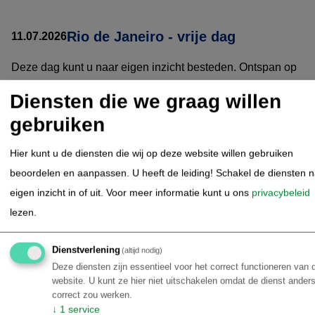
Rio de Janeiro - vrije dag
11.07.2026
Deze dag kunt u naar eigen inzicht besteden. Ontspan op
de prachtige stranden zoals Copacabana of Ipanema,
Diensten die we graag willen
verken de levendige wijken zoals het artistieke Santa
gebruiken
Teresa, of geniet van een wandeling in de botanische tuin
Jardim Botânico. Proef de rijke smaken van de
Hier kunt u de diensten die wij op deze website willen gebruiken
Braziliaanse keuken in lokale eetgelegenheden en geniet
beoordelen en aanpassen. U heeft de leiding! Schakel de diensten 
van de unieke sfeer die Rio te bieden heeft.
eigen inzicht in of uit.
Voor meer informatie kunt u ons
privacybeleid
lezen.
Rio de Janeiro - Chapada
12.07.2026
Dienstverlening
Diamantina (Via Salvador en
(altijd nodig)
Deze diensten zijn essentieel voor het correct functioneren van 
aansluitend prive transfer)
website. U kunt ze hier niet uitschakelen omdat de dienst anders
correct zou werken.
Vandaag sluit u het Rio de Janeiro-arrangement af. U
↓
1
service