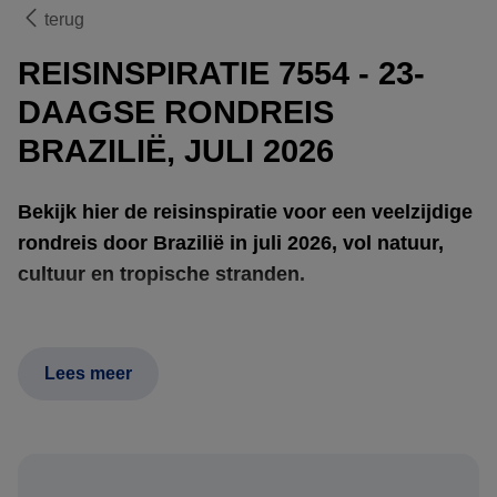
terug
REISINSPIRATIE 7554 - 23-
DAAGSE RONDREIS
BRAZILIË, JULI 2026
Bekijk hier de reisinspiratie voor een veelzijdige
rondreis door Brazilië in juli 2026, vol natuur,
cultuur en tropische stranden.
Start in
Rio de Janeiro
, waar het leven zich afspeelt
Lees meer
tussen de stranden van
Copacabana
en
Ipanema
, de
groene heuvels van het
Tijuca National Park
en iconische
uitzichten vanaf de
Suikerbroodberg
. Fiets langs de
boulevard, ontdek kleurrijke wijken en proef de energieke