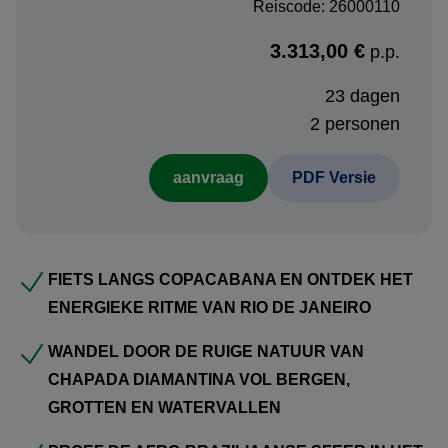
Reiscode: 26000110
sfeer van de stad.
3.313,00 €
p.p.
Daarna wacht het ruige binnenland van
Chapada
Diamantina
. Vanuit
Lençóis
verken je grotten,
23 dagen
kristalheldere lagunes en indrukwekkende tafelbergen.
2 personen
Wandel naar
Ribeirão do Meio
, waar natuurlijke
aanvraag
PDF Versie
waterglijbanen en frisse poelen midden in het landschap
liggen.
In
Salvador da Bahia
ervaar je het culturele hart van
FIETS LANGS COPACABANA EN ONTDEK HET
Brazilië. Slenter door het koloniale
Pelourinho
, luister
ENERGIEKE RITME VAN RIO DE JANEIRO
naar Afro-Braziliaanse ritmes en geniet van levendige
pleinen en historische straatjes.
WANDEL DOOR DE RUIGE NATUUR VAN
CHAPADA DIAMANTINA VOL BERGEN,
Vervolgens reis je naar
Maragogi
, bekend om turquoise
GROTTEN EN WATERVALLEN
water en uitgestrekte stranden aan de kust van
Alagoas
.