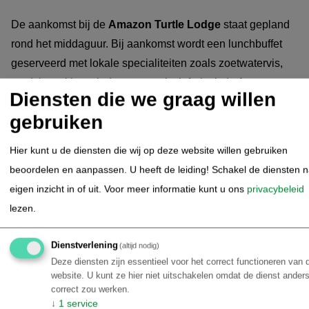
De aankomst bij de
Amazon Turtle Lodge
staat gepland
rond het middaguur. Bij aankomst wordt een lunchbuffet
geserveerd met lokale specialiteiten zoals zoetwatervis,
rundvlees, kip, salades, en exotisch fruit uit de Amazone.
Diensten die we graag willen
gebruiken
In de middag staat een gemotoriseerde kanotocht op het
programma, waarbij je de unieke omgeving van de lodge
Hier kunt u de diensten die wij op deze website willen gebruiken
verkent. Tijdens deze tocht is er volop gelegenheid om
beoordelen en aanpassen. U heeft de leiding! Schakel de diensten 
dieren te observeren, zoals apen, luiaards, leguanen,
eigen inzicht in of uit.
Voor meer informatie kunt u ons
privacybeleid
spinnen en een grote diversiteit aan vogels.
lezen.
Het diner wordt om 19:30 uur geserveerd in het restaurant
Dienstverlening
(altijd nodig)
van de lodge. Ook hier biedt het buffet een ruime keuze
Deze diensten zijn essentieel voor het correct functioneren van 
aan zoetwatervis, vlees, kip, salades en tropisch fruit.
website. U kunt ze hier niet uitschakelen omdat de dienst anders
Eventuele allergieën of dieetwensen kunnen vooraf
correct zou werken.
↓
1
service
worden doorgegeven, zodat hier rekening mee gehouden