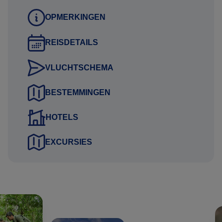
Paspoortnummers
OPMERKINGEN
Adres voor vermelding op de factuur
Mobiel nummer waarop het reisgezelschap tijdens de reis
REISDETAILS
bereikbaar is
Contactgegevens van kennis of familie die niet meegaat
VLUCHTSCHEMA
tijdens de reis
BESTEMMINGEN
Deze gegevens kunt u via het aanvraag tabblad van het
reisvoorstel versturen. Uw gegevens worden via een
HOTELS
beveiligde HTTPS verbinding naar ons verstuurd.
EXCURSIES
Uitkijkend naar uw reactie.
Hartelijke groet namens het Brazilie Reis Specialist team,
Gustavo Lucena Lage
Reisadviseur