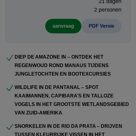
van de
Pantanal
, een van de beste plekken in Zuid-
21 dagen
Amerika om wildlife te spotten. Tijdens safari’s,
2 personen
boottochten en wandelingen door dit natuurgebied kunt u
aanvraag
PDF Versie
capibara’s, kaaimannen, reuzenotters en met wat geluk
zelfs een jaguar zien.
In
Bonito
, bekend om zijn kristalheldere rivieren, wacht
DIEP DE AMAZONE IN – ONTDEK HET
een van de meest bijzondere natuurervaringen van
REGENWOUD ROND MANAUS TIJDENS
Brazilië: snorkelen in de
Rio da Prata
tussen tropische
JUNGLETOCHTEN EN BOOTEXCURSIES
vissen. Ook het indrukwekkende vogelgebied
Buraco das
Araras
laat een onvergetelijke indruk achter.
WILDLIFE IN DE PANTANAL – SPOT
KAAIMANNEN, CAPIBARA’S EN TALLOZE
Daarna volgen de imposante
Iguaçu-watervallen
bij
Foz
VOGELS IN HET GROOTSTE WETLANDSGEBIED
do Iguaçu
, waar zowel de Braziliaanse als Argentijnse
VAN ZUID-AMERIKA
zijde spectaculaire panorama’s bieden over honderden
donderende watervallen.
SNORKELEN IN DE RIO DA PRATA – DRIJVEN
TUSSEN KLEURRIJKE VISSEN IN HET