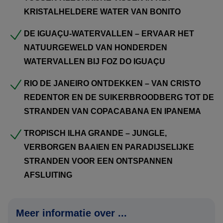
De reis eindigt in
Rio de Janeiro
, waar iconen zoals
KRISTALHELDERE WATER VAN BONITO
Cristo Redentor
,
Suikerbroodberg
,
Copacabana
en
DE IGUAÇU-WATERVALLEN – ERVAAR HET
Ipanema
samenkomen met levendige wijken en prachtige
NATUURGEWELD VAN HONDERDEN
uitzichten. Tot slot biedt
Ilha Grande
een tropische
WATERVALLEN BIJ FOZ DO IGUAÇU
afsluiting met jungle, rustige stranden en helderblauwe
baaien.
RIO DE JANEIRO ONTDEKKEN – VAN CRISTO
REDENTOR EN DE SUIKERBROODBERG TOT DE
Uiteraard zijn wijzigingen nog mogelijk in het offertetraject.
STRANDEN VAN COPACABANA EN IPANEMA
Het is immers een reis op maat. Neem het rustig door en
dan verneem ik graag uw terugkoppeling.
TROPISCH ILHA GRANDE – JUNGLE,
VERBORGEN BAAIEN EN PARADIJSELIJKE
Om het landarrangement te boeken, ontvangen wij graag
STRANDEN VOOR EEN ONTSPANNEN
de volgende gegevens:
AFSLUITING
Namen zoals vermeld in het paspoort
Meer informatie over ...
Geboortedata