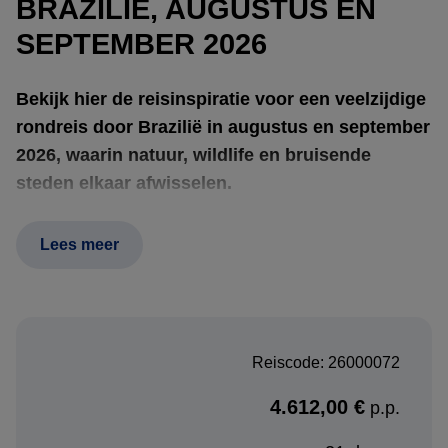
BRAZILIË, AUGUSTUS EN
SEPTEMBER 2026
Bekijk hier de reisinspiratie voor een veelzijdige
rondreis door Brazilië in augustus en september
2026, waarin natuur, wildlife en bruisende
steden elkaar afwisselen.
Lees meer
De reis begint in het
Amazonegebied bij Manaus
, waar
het regenwoud de hoofdrol speelt. Tijdens tochten over
rivierarmen en junglewandelingen ontdekt u de enorme
biodiversiteit van het Amazonewoud en gaat u op zoek
Reiscode: 26000072
naar apen, kaaimannen en kleurrijke vogels.
4.612,00 €
p.p.
Via
Campo Grande
reist u naar de uitgestrekte wetlands