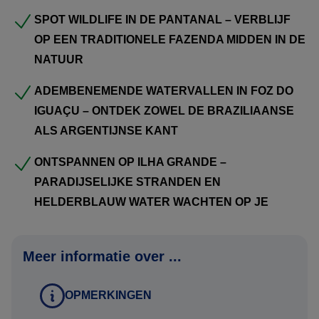
SPOT WILDLIFE IN DE PANTANAL – VERBLIJF
Om het landarrangement te boeken, ontvangen wij graag
OP EEN TRADITIONELE FAZENDA MIDDEN IN DE
de volgende gegevens:
NATUUR
Namen zoals vermeld in het paspoort
ADEMBENEMENDE WATERVALLEN IN FOZ DO
Geboortedata
IGUAÇU – ONTDEK ZOWEL DE BRAZILIAANSE
Paspoortnummers
ALS ARGENTIJNSE KANT
Adres voor vermelding op de factuur
Mobiel nummer waarop het reisgezelschap tijdens de reis
ONTSPANNEN OP ILHA GRANDE –
bereikbaar is
PARADIJSELIJKE STRANDEN EN
Contactgegevens van kennis of familie die niet meegaat
HELDERBLAUW WATER WACHTEN OP JE
tijdens de reis
Meer informatie over ...
Deze gegevens kunt u via het aanvraag tabblad van het
reisvoorstel versturen. Uw gegevens worden via een
OPMERKINGEN
beveiligde HTTPS verbinding naar ons verstuurd.