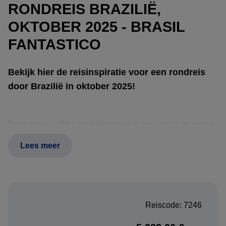
RONDREIS BRAZILIË,
OKTOBER 2025 - BRASIL
FANTASTICO
Bekijk hier de reisinspiratie voor een rondreis
door Brazilië in oktober 2025!
Deze avontuurlijke rondreis neemt je mee langs de meest
indrukwekkende natuur- en cultuurhoogtepunten van
Lees meer
Brazilië. Begin je reis in Manaus, de poort naar de
Amazone, waar je een ontmoeting hebt met de lokale
cultuur en roze dolfijnen in hun natuurlijke habitat. Verken
de ongerepte jungle tijdens een verblijf in een sfeervolle
Reiscode: 7246
Lodge.