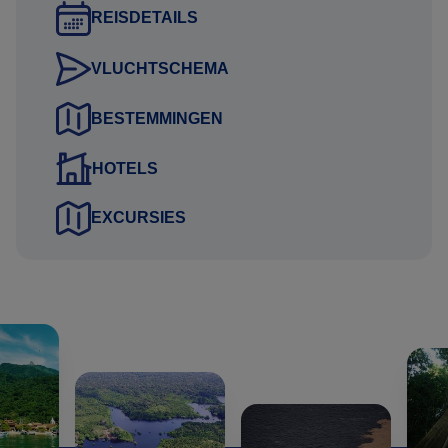
Uitkijkend naar uw reactie.
REISDETAILS
Hartelijke groet namens het Brazilie Reis Specialist team,
VLUCHTSCHEMA
Gustavo Lucena Lage
BESTEMMINGEN
Reisadviseur
HOTELS
EXCURSIES