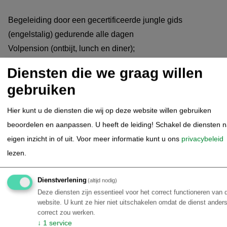
Begeleiding door een gecertificeerde jungle gids
(engelstalig) gedurende alle dagen
Volpension (ontbijt, lunch en diner);
Geplande excursies, zie hieronder (een dag voorafgaand
Diensten die we graag willen
aan de activiteiten wordt de exacte planning doorgenomen
gebruiken
van de dag erna );
Bezoek aan de fruit- en groentemarkt aan de andere oever
Hier kunt u de diensten die wij op deze website willen gebruiken
van de rivier (Careiro Castanho);
beoordelen en aanpassen. U heeft de leiding! Schakel de diensten 
Junglewandeling;
eigen inzicht in of uit.
Voor meer informatie kunt u ons
privacybeleid
Piranhavissen;
lezen.
's avonds wildlife spotten;
Bezoek aan een rivierfamilie;
Dienstverlening
(altijd nodig)
Natuur Observatie boottocht bij zonsopgang;
Deze diensten zijn essentieel voor het correct functioneren van 
website. U kunt ze hier niet uitschakelen omdat de dienst anders
Natuur Observatie boottocht bij zonsondergang;
correct zou werken.
Ga op zoek naar de roze rivierdolfijnen (boto's) tijdens de
↓
1
service