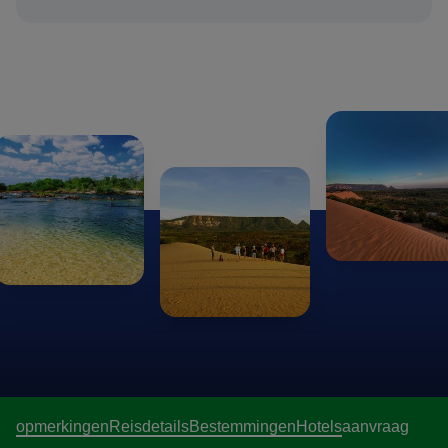
opmerkingen
Reisdetails
Bestemmingen
Hotels
aanvraag