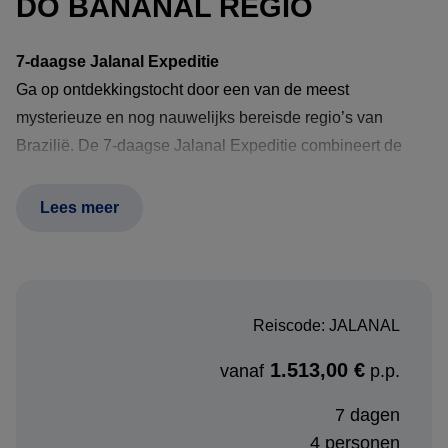
DO BANANAL REGIO
7-daagse Jalanal Expeditie
Ga op ontdekkingstocht door een van de meest
mysterieuze en nog nauwelijks bereisde regio’s van
Brazilië. De 7-daagse Jalanal Expeditie combineert de
oranje duinen, kristalblauwe bronnen en canyons van
Jalapão met de wetlands, rivieren, wildlife en traditionele
Lees meer
gemeenschappen rondom Ilha do Bananal. Deze reis
voert je per 4x4 door het hart van de Cerrado, langs heilige
rotsformaties, fervedouros waarin je niet kunt zinken,
afgelegen watervallen en uitgestrekte moerassen waar
Reiscode: JALANAL
kaaimannen, vogels en andere dieren zich laten zien. Het
1.513,00 €
is een expeditie voor reizigers die het échte, ruige Brazilië
vanaf
p.p.
willen ervaren.
7 dagen
4 personen