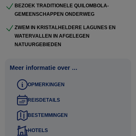
BEZOEK TRADITIONELE QUILOMBOLA-
staan, begeleid door ervaren gidsen die de verhalen van
GEMEENSCHAPPEN ONDERWEG
het gebied tot leven brengen. Een reis voor liefhebbers
van natuur, rust, avontuur en echte ontdekkingen.
ZWEM IN KRISTALHELDERE LAGUNES EN
WATERVALLEN IN AFGELEGEN
NATUURGEBIEDEN
Meer informatie over ...
OPMERKINGEN
REISDETAILS
BESTEMMINGEN
HOTELS