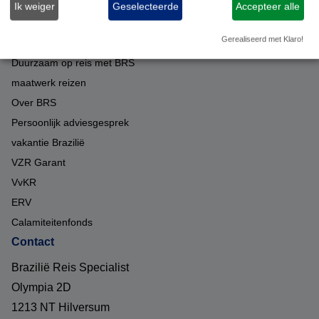
Ik weiger
Geselecteerde
Accepteer alle
Reisinformatie
Over ons
Gerealiseerd met Klaro!
Duurzaam op reis met BRS
maatwerk reizen
Over BRS
Persoonlijk adviesgesprek
vakantie Brazilië
VZR Garant
VvKR
ERV
Calamiteitenfonds
Contact
Brazilië Reis Specialist
Olympia 2D
1213 NT Hilversum