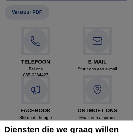
TELEFOON
E-MAIL
Bel ons
Stuur ons een e-mail
035-6284427
FACEBOOK
ONTMOET ONS
Blijf op de hoogte
Maak een afspraak
Diensten die we graag willen