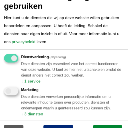
gebruiken
Thematisch Brazilië
Hier kunt u de diensten die wij op deze website willen gebruiken
Duiken & Snorkelen in Brazilie
Kitesurfen in Brazilie
beoordelen en aanpassen. U heeft de leiding! Schakel de
Surfen in Brazilie
Amazone Cruise Brazilie
diensten naar eigen inzicht in of uit.
Voor meer informatie kunt u
Autorondreis Brazilie
Avontuurlijk Brazilie
ons
privacybeleid
lezen.
Bird Watching Brazilie
Carnaval Brazilie
Natuur Brazilie / ecotoerisme
Sportvissen Brazilie
Dienstverlening
(altijd nodig)
wildlife in Brazilie
Stedentrip Brazilie
Kust Brazilie
Deze diensten zijn essentieel voor het correct functioneren
Luxe arrangementen Brazilie
Retreat Brazilie
van deze website. U kunt ze hier niet uitschakelen omdat de
dienst anders niet correct zou werken.
Familie rondreis Brazilië
↓
1
service
Informatie
Marketing
Informatie per Braziliaanse bestemming
Deze diensten verwerken persoonlijke informatie om u
relevante inhoud te tonen over producten, diensten of
Top 10 Brazilië reiservaringen
onderwerpen waarin u geïnteresseerd zou kunnen zijn.
Klantenbeoordelingen BRS
↓
3
diensten
Over Brazilie
Reisblog Brazilië