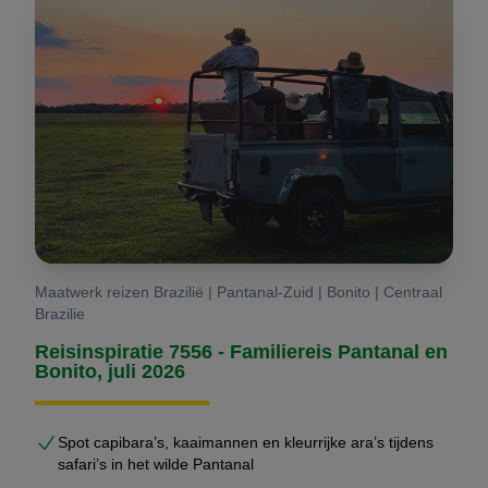
bewezen routes
realistische reistijden
goed functionerende combinaties van bestemmingen
betrouwbare lokale partners
Dit maakt maatwerk bij ons niet alleen persoonlijker,
maar ook
veiliger en efficiënter
.
Hoe verloopt het proces?
U geeft uw wensen, reisperiode en gezelschap door
Maatwerk reizen Brazilië | Pantanal-Zuid | Bonito | Centraal
Wij analyseren wat logistiek en inhoudelijk het beste
Brazilie
past
Reisinspiratie 7556 - Familiereis Pantanal en
U ontvangt een persoonlijk uitgewerkte rondreis met
Bonito, juli 2026
prijzen en alternatieven
Wij verfijnen samen de route
Spot capibara’s, kaaimannen en kleurrijke ara’s tijdens
Na akkoord verzorgen wij de volledige boeking en
safari’s in het wilde Pantanal