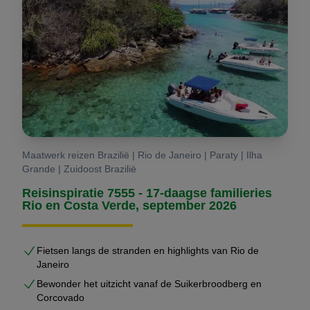
opgevangen en begeleid. Transfers, excursies en
hotels zijn vooraf afgestemd. Via ons lokale netwerk is
er altijd ondersteuning beschikbaar.
U reist individueel — maar nooit alleen.
Waarom Brazilië Reis Specialist?
Onze organisatie is gebouwd op diepgaande kennis
Maatwerk reizen Brazilië | Rio de Janeiro | Paraty | Ilha
van Brazilië. Die kennis komt voort uit de achtergrond
Grande | Zuidoost Brazilië
van oprichter
Gustavo Lucena Lage
, maar is
Reisinspiratie 7555 - 17-daagse familieries
inmiddels verankerd in een professioneel netwerk van
Rio en Costa Verde, september 2026
lokale partners, vaste lodges, gidsen en logistieke
specialisten.
Fietsen langs de stranden en highlights van Rio de
Janeiro
Brazilië is voor ons geen product.
Bewonder het uitzicht vanaf de Suikerbroodberg en
Het is een land dat wij dagelijks opereren.
Corcovado