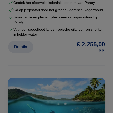
Ontdek het sfeervolle koloniale centrum van Paraty
Vraag uw maatwerkreis aan
Ga op jeepsafari door het groene Atlantisch Regenwoud
Wilt u een rondreis Brazilië die écht bij u past?
Beleef actie en plezier tijdens een raftingavontuur bij
Paraty
Vraag dan uw persoonlijke reisvoorstel aan. U
Vaar per speedboot langs tropische eilanden en snorkel
ontvangt een complete route met prijzen, hotels en
in helder water
logistiek — volledig vrijblijvend.
€ 2.255,00
Details
p.p.