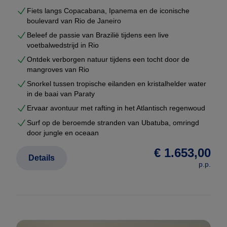
excursies afgestemd op uw interesses
Fiets langs Copacabana, Ipanema en de iconische
boulevard van Rio de Janeiro
voldoende rustmomenten tussen de reisdagen
Beleef de passie van Brazilië tijdens een live
U ontvangt geen generiek voorstel, maar een
volledig
voetbalwedstrijd in Rio
uitgewerkte reisopzet
, inclusief hotels, transfers,
Ontdek verborgen natuur tijdens een tocht door de
excursies en bijpassend vluchtschema.
mangroves van Rio
Snorkel tussen tropische eilanden en kristalhelder water
Gebaseerd op duizenden echte reizen
in de baai van Paraty
Op onze website vindt u meer dan
2000
Ervaar avontuur met rafting in het Atlantisch regenwoud
voorbeeldreizen
die wij de afgelopen jaren voor
Surf op de beroemde stranden van Ubatuba, omringd
door jungle en oceaan
klanten hebben samengesteld. Dit zijn geen
marketingroutes, maar echte reisopzetten met
€ 1.653,00
Details
werkende logistiek.
p.p.
Uw maatwerkreis wordt hieruit opgebouwd en
geoptimaliseerd.
Dat betekent dat u profiteert van: