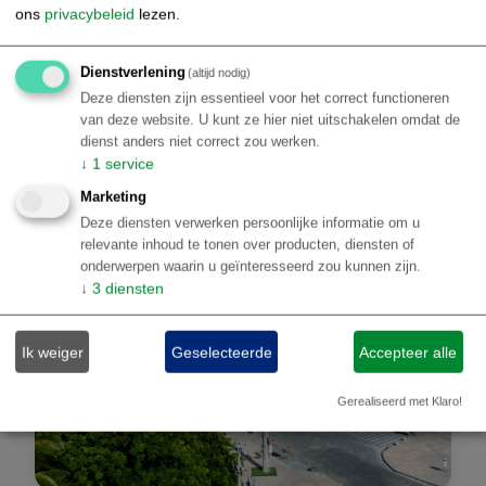
Lapa & Santa Teresa – Ervaar kleurrijke straten, street
ons
privacybeleid
lezen.
art en het creatieve hart van de stad
€ 1.999,00
Dienstverlening
(altijd nodig)
Details
p.p.
Deze diensten zijn essentieel voor het correct functioneren
van deze website. U kunt ze hier niet uitschakelen omdat de
dienst anders niet correct zou werken.
↓
1
service
Marketing
Deze diensten verwerken persoonlijke informatie om u
relevante inhoud te tonen over producten, diensten of
onderwerpen waarin u geïnteresseerd zou kunnen zijn.
↓
3
diensten
Ik weiger
Geselecteerde
Accepteer alle
Gerealiseerd met Klaro!