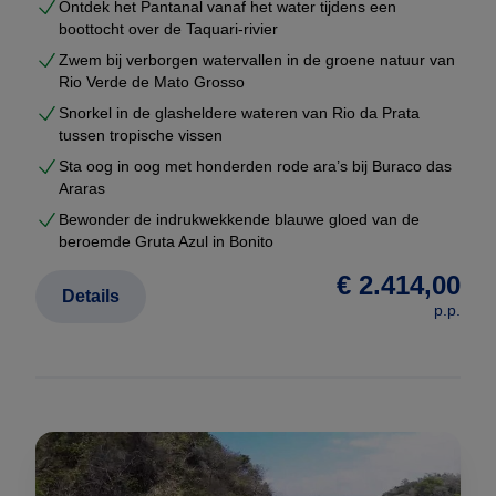
afhandeling
Ontdek het Pantanal vanaf het water tijdens een
boottocht over de Taquari-rivier
U ontvangt uw voorstel meestal binnen enkele
Zwem bij verborgen watervallen in de groene natuur van
werkdagen — volledig vrijblijvend.
Rio Verde de Mato Grosso
Snorkel in de glasheldere wateren van Rio da Prata
Niet duurder dan een standaardreis
tussen tropische vissen
Veel reizigers denken dat maatwerk duurder is dan
Sta oog in oog met honderden rode ara’s bij Buraco das
een pakketreis.
Araras
Bij Brazilië Reis Specialist is dat niet het geval.
Bewonder de indrukwekkende blauwe gloed van de
beroemde Gruta Azul in Bonito
Dankzij onze vaste partners in Brazilië en directe
€ 2.414,00
Details
contracten werken wij zonder dure tussenschakels.
p.p.
Daardoor kunnen wij
maatwerk rondreizen
aanbieden tegen dezelfde (of vaak betere) prijzen
dan vaste voorbeeldreizen.
Ondersteuning tijdens uw reis
Tijdens uw rondreis wordt u op iedere bestemming