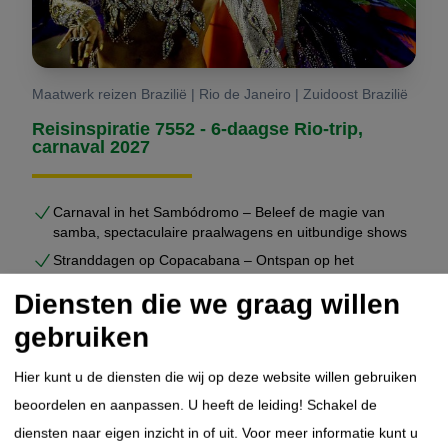
Maatwerk reizen Brazilië | Rio de Janeiro | Zuidoost Brazilië
Reisinspiratie 7552 - 6-daagse Rio-trip,
carnaval 2027
Carnaval in het Sambódromo – Beleef de magie van
samba, spectaculaire praalwagens en uitbundige shows
Stranddagen op Copacabana – Ontspan op het
wereldberoemde strand met uitzicht op zee en skyline
Diensten die we graag willen
Ipanema vibes – Trendy beachclubs, levendige sfeer en
de perfecte plek voor zonsondergang
gebruiken
Fietsend door Rio – Ontdek Rio actief langs stranden,
parken en iconische stadswijken
Hier kunt u de diensten die wij op deze website willen gebruiken
Christus de Verlosser – Sta oog in oog met hét symbool
beoordelen en aanpassen. U heeft de leiding! Schakel de
van Brazilië op de Corcovado
diensten naar eigen inzicht in of uit.
Voor meer informatie kunt u