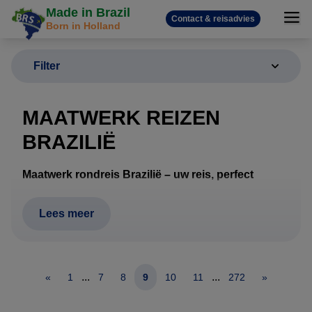
Made in Brazil
Contact & reisadvies
Born in Holland
Filter
MAATWERK REIZEN
BRAZILIË
Maatwerk rondreis Brazilië – uw reis, perfect
samengesteld
Een rondreis door Brazilië vraagt om meer dan alleen
Lees meer
hotels en vluchten. Afstanden zijn groot, het klimaat
verschilt per regio en wildlife, stranden, cultuur en
natuur vragen om een doordachte route. Daarom
...
...
«
1
7
8
9
10
11
272
»
werkt Brazilië Reis Specialist uitsluitend met
maatwerk rondreizen
, volledig afgestemd op uw