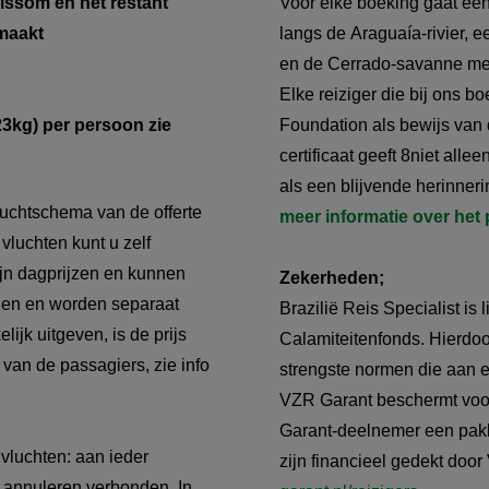
issom en het restant
Voor elke boeking gaat ee
maakt
langs de Araguaía-rivier, e
en de Cerrado-savanne met
Elke reiziger die bij ons b
23kg) per persoon zie
Foundation als bewijs van d
certificaat geeft 8niet all
als een blijvende herinneri
luchtschema van de offerte
meer informatie over het 
vluchten kunt u zelf
zijn dagprijzen en kunnen
Zekerheden;
den en worden separaat
Brazilië Reis Specialist i
ijk uitgeven, is de prijs
Calamiteitenfonds. Hierdoo
van de passagiers, zie info
strengste normen die aan 
VZR Garant beschermt vooru
Garant-deelnemer een pakke
vluchten: aan ieder
zijn financieel gedekt doo
n annuleren verbonden. In