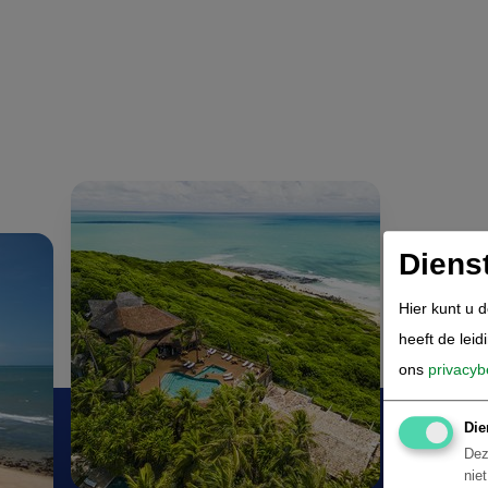
Diens
Hier kunt u 
heeft de leid
ons
privacyb
Die
Dez
nie