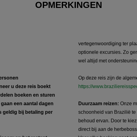
OPMERKINGEN
vertegenwoordiging ter plaa
optionele excursies. Zo gen
wel altijd met ondersteunin
personen
Op deze reis zijn de alge
neer u deze reis boekt
https://www.braziliereissp
erdelen boeken en sturen
r gaan een aantal dagen
Duurzaam reizen:
Onze mi
 geldig bij betaling per
schoonheid van Brazilië te 
behoud ervan. Door te kieze
direct bij aan de herbebo