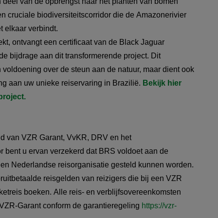
n deel van de opbrengst naar het planten van bomen
en cruciale biodiversiteitscorridor die de Amazonerivier
 elkaar verbindt.
oekt, ontvangt een certificaat van de Black Jaguar
e bijdrage aan dit transformerende project. Dit
een voldoening over de steun aan de natuur, maar dient ook
ng aan uw unieke reiservaring in Brazilië.
Bekijk hier
project.
s lid van VZR Garant, VvKR, DRV en het
r bent u ervan verzekerd dat BRS voldoet aan de
een Nederlandse reisorganisatie gesteld kunnen worden.
itbetaalde reisgelden van reizigers die bij een VZR
treis boeken. Alle reis- en verblijfsovereenkomsten
r VZR-Garant conform de garantieregeling
https://vzr-