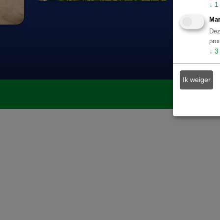
↓
1
Mar
Dez
pro
↓
3
Ik weiger
op