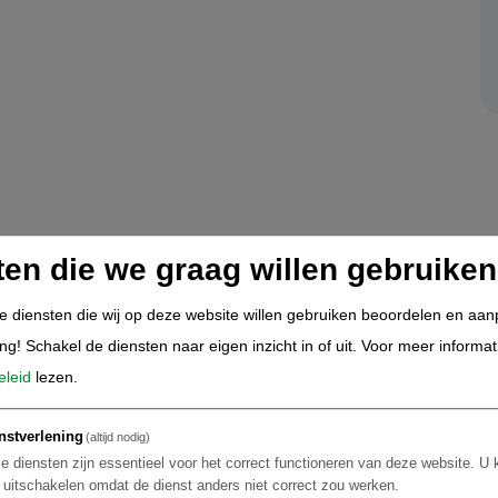
ten die we graag willen gebruiken
de diensten die wij op deze website willen gebruiken beoordelen en aa
ing! Schakel de diensten naar eigen inzicht in of uit.
Voor meer informat
eleid
lezen.
nstverlening
(altijd nodig)
e diensten zijn essentieel voor het correct functioneren van deze website. U 
t uitschakelen omdat de dienst anders niet correct zou werken.