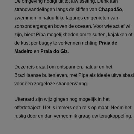
De omgeving nodigt uit tot afwisseling. Denk aan
strandwandelingen langs de kliffen van
Chapadão
,
zwemmen in natuurlijke lagunes en genieten van
zonsondergangen boven de oceaan. Voor wie actief wil
zijn, biedt Pipa mogelijkheden om te surfen, kajakken of
de kust per buggy te verkennen richting
Praia de
Madeiro
en
Praia do Giz
.
Deze reis draait om ontspannen, natuur en het
Braziliaanse buitenleven, met Pipa als ideale uitvalsbas
voor een zorgeloze strandervaring.
Uiteraard zijn wijzigingen nog mogelijk in het
offertetraject. Het is immers een reis op maat. Neem het
rustig door en dan verneem ik graag uw terugkoppeling.