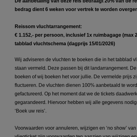
De aanbetaling van deze reis bedraagt 20% van de re
bedrag dient 6 weken voor vertrek te worden overge
Reissom vluchtarrangement:
€ 1.152,- per persoon, inclusief 1x ruimbagage (max 
tabblad vluchtschema (dagprijs 15/01/2026)
Wij adviseren de vluchten te boeken die in het tabblad v
staan vermeld. Deze passen bij dit landarrangement. De 
boeken of wij boeken het voor jullie. De vermelde prijs 
fluctueren. De vluchten dienen 100% aanbetaald te wor
gefactureerd. Op het moment dat we de tickets daadwerkel
gegarandeerd. Hiervoor hebben wij alle gegevens nodig 
‘Boek uw reis’.
Voorwaarden voor annuleren, wijzigen en ‘no show’ van 
vliegticket zijn voorwaarden ten aanzien van wijzigen e