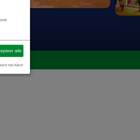
over
epteer alle
aag
eerd met Klaro!