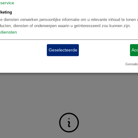
service
keting
e diensten verwerken persoonlijke informatie om u relevante inhoud te tonen 
ducten, diensten of onderwerpen waarin u geïnteresseerd zou kunnen zijn.
diensten
Geselecteerde
Acc
merkingen
Reisdetails
Bestemmingen
Hotels
Vluchtschema
aanvr
Gerealis