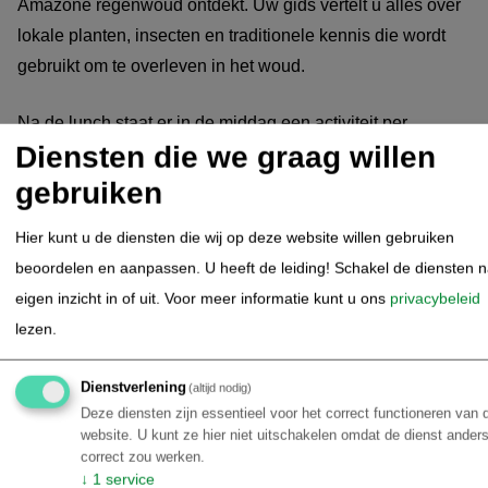
Amazone regenwoud ontdekt. Uw gids vertelt u alles over
lokale planten, insecten en traditionele kennis die wordt
gebruikt om te overleven in het woud.
Na de lunch staat er in de middag een activiteit per
Diensten die we graag willen
gemotoriseerde kano op het programma: piranha vissen,
een echte klassieker in de Amazone.
gebruiken
Hier kunt u de diensten die wij op deze website willen gebruiken
De excursie wordt afgesloten met een prachtige
beoordelen en aanpassen. U heeft de leiding! Schakel de diensten 
zonsondergang op de rivier, waarna u terugkeert naar de
eigen inzicht in of uit.
Voor meer informatie kunt u ons
privacybeleid
lodge voor het diner.
lezen.
Amazone Regenwoud - Amazon
30.06.2026
Dienstverlening
(altijd nodig)
Riverside lodge (Dag 3
Deze diensten zijn essentieel voor het correct functioneren van 
arrangement)
website. U kunt ze hier niet uitschakelen omdat de dienst anders
correct zou werken.
↓
1
service
Dag 3 – Zonsopgang, cultuur en jungle overnachting