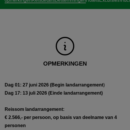
opmerkingen
Reisdetails
Bestemmingen
Hotels
Excursies
Vluc
OPMERKINGEN
Dag 01: 27 juni 2026 (Begin landarrangement
)
Dag 17: 13 juli 2026 (Einde landarrangement)
Reissom landarrangement:
€ 2.566,- per persoon, op basis van deelname van 4
personen