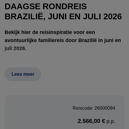
DAAGSE RONDREIS
BRAZILIË, JUNI EN JULI 2026
Bekijk hier de reisinspiratie voor een
avontuurlijke familiereis door Brazilië in juni en
juli 2026.
Deze reis draait in de eerste plaats om de Amazone, waar
Lees meer
een lodge aan de rivier zorgt voor een intense
kennismaking met het regenwoud, het waterleven en de
rust van dit bijzondere natuurgebied. Manaus is daarbij
vooral de toegangspoort tot dit deel van de reis. Daarna
Reiscode: 26000094
volgt Paraty, waar koloniale charme, tropische kust en het
Atlantisch Regenwoud samenkomen. Hier wachten
2.566,00 €
p.p.
actieve ervaringen zoals raften, canyoneering en