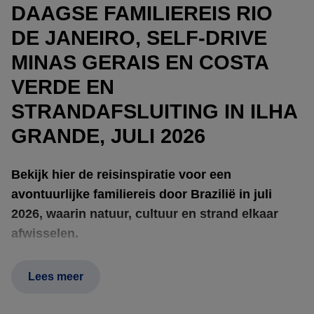
DAAGSE FAMILIEREIS RIO
DE JANEIRO, SELF-DRIVE
MINAS GERAIS EN COSTA
VERDE EN
STRANDAFSLUITING IN ILHA
GRANDE, JULI 2026
Bekijk hier de reisinspiratie voor een
avontuurlijke familiereis door Brazilië in juli
2026, waarin natuur, cultuur en strand elkaar
afwisselen.
Lees meer
De reis begint in
Rio de Janeiro
, waar de levendige
wijken
Copacabana
,
Ipanema
en het historische centrum