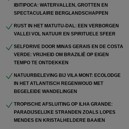
bij
Vila Mont
, een ecolodge midden in de Atlantische
IBITIPOCA: WATERVALLEN, GROTTEN EN
regenwouden. Met een lokale gids ontdek je verborgen
SPECTACULAIRE BERGLANDSCHAPPEN
stranden, jungletrails en de culturele geschiedenis van
RUST IN HET MATUTU-DAL: EEN VERBORGEN
deze bijzondere regio.
VALLEI VOL NATUUR EN SPIRITUELE SFEER
De reis eindigt op
Ilha Grande
, een tropisch eiland voor de
SELFDRIVE DOOR MINAS GERAIS EN DE COSTA
kust bij
Angra dos Reis
. Hier bepalen jungle,
VERDE: VRIJHEID OM BRAZILIË OP EIGEN
azuurblauwe baaien en stranden zoals
Lopes Mendes
TEMPO TE ONTDEKKEN
het ritme van de dagen – perfect om samen de reis
ontspannen af te sluiten.
NATUURBELEVING BIJ VILA MONT: ECOLODGE
IN HET ATLANTISCH REGENWOUD MET
Uiteraard zijn wijzigingen nog mogelijk in het offertetraject.
BEGELEIDE WANDELINGEN
Het is immers een reis op maat. Neem het rustig door en
TROPISCHE AFSLUITING OP ILHA GRANDE:
dan verneem ik graag uw terugkoppeling.
PARADIJSELIJKE STRANDEN ZOALS LOPES
Om het landarrangement te boeken, ontvangen wij graag
MENDES EN KRISTALHELDERE BAAIEN
de volgende gegevens: