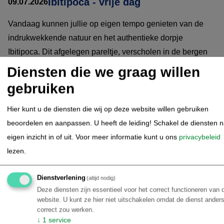
Ibitipoca - vrije dag
09.07.2026
Vandaag kunnen jullie op eigen tempo genieten van de
indrukwekkende natuur en het authentieke dorpje
Ibitipoca. Dit afgelegen pareltje, verscholen in de bergen
van Minas Gerais, biedt een mix van rust, avontuur en
Diensten die we graag willen
spectaculaire landschappen.
gebruiken
Jullie kunnen ervoor kiezen om te ontspannen bij de
Hier kunt u de diensten die wij op deze website willen gebruiken
pousada, een wandeling te maken door het charmante
beoordelen en aanpassen. U heeft de leiding! Schakel de diensten 
dorp, of een van de vele natuuractiviteiten te ondernemen.
eigen inzicht in of uit.
Voor meer informatie kunt u ons
privacybeleid
lezen.
Optionele activiteiten:
Dienstverlening
(altijd nodig)
Bezoek aan het Parque Estadual do Ibitipoca
Deze diensten zijn essentieel voor het correct functioneren van 
Dit natuurpark is een van de grootste trekpleisters van de
website. U kunt ze hier niet uitschakelen omdat de dienst anders
correct zou werken.
regio en biedt prachtige wandelroutes langs grotten,
↓
1
service