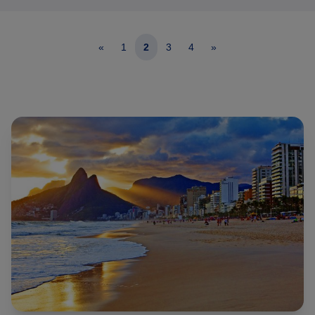
van oktober tm april goed op te nemen zijn als in een
rondreis als badplaats of als losse strandvakantie
«
1
2
3
4
»
uiteraard. In de overige maanden is het er iets te koud voor
een strandverblijf. Met name de regio van Florianopolis is
fantastisch, met kilometerslange rustige zandstranden, die
ook ideaal zijn om te surfen.
Brazilië Reis Specialist onderscheidt zich door een
uitgebreide mix aan te bieden van strandvakanties en los
te boeken bouwstenen, langs de gehele kust.
Combineer een heerlijk verblijf aan het strand bijvoorbeeld
met arrangement naar één van prachtige natuurgebieden
in Brazilië zoals de Pantanal, watervallen van Foz do
Iguaçu, of de imposante Amazone. Het op maat laten
maken van een rondreis is vrijblijvend, kosteloos en geeft