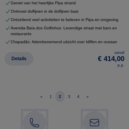
Geniet van het heerlijke Pipa strand
Ontmoet dolfijnen in de dolfijnen baai
Ontzettend veel activiteiten te beleven in Pipa en omgeving
Avenida Baía dos Golfinhos: Levendige straat met bars en
restaurants
Chapadão: Adembenemend uitzicht over kliffen en oceaan
vanaf
€ 414,00
Details
p.p.
«
1
2
3
4
»