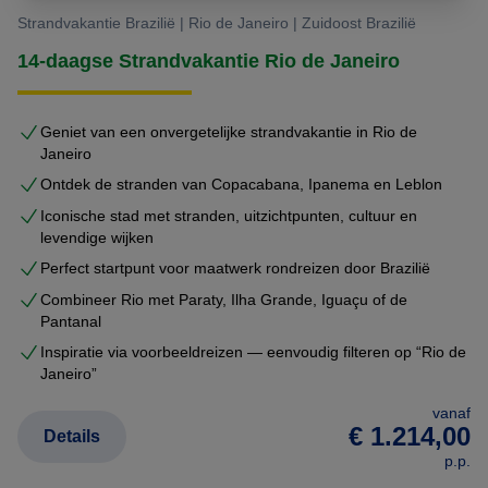
u de mogelijkheid om een reis te beleven die helemaal is
Strandvakantie Brazilië | Rio de Janeiro | Zuidoost Brazilië
afgestemd op uw individuele reiswensen.
14-daagse Strandvakantie Rio de Janeiro
Geniet van een onvergetelijke strandvakantie in Rio de
Janeiro
Ontdek de stranden van Copacabana, Ipanema en Leblon
Iconische stad met stranden, uitzichtpunten, cultuur en
levendige wijken
Perfect startpunt voor maatwerk rondreizen door Brazilië
Combineer Rio met Paraty, Ilha Grande, Iguaçu of de
Pantanal
Inspiratie via voorbeeldreizen — eenvoudig filteren op “Rio de
Janeiro”
vanaf
€ 1.214,00
Details
p.p.