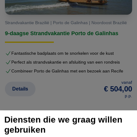
Strandvakantie Brazilië | Porto de Galinhas | Noordoost Brazilië
9-daagse Strandvakantie Porto de Galinhas
Fantastische badplaats om te snorkelen voor de kust
Perfect als strandvakantie en afsluiting van een rondreis
Combineer Porto de Galinhas met een bezoek aan Recife
vanaf
€ 504,00
Details
p.p.
Diensten die we graag willen
gebruiken