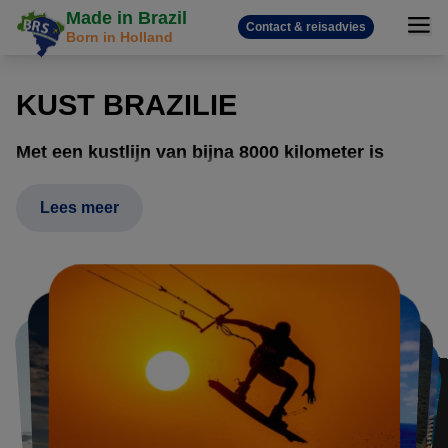
Made in Brazil
Contact & reisadvies
Born in Holland
KUST BRAZILIE
Met een kustlijn van bijna 8000 kilometer is
Brazilië een ideale bestemming voor een
strandvakantie. De diversiteit is werkelijk enorm.
Lees meer
Dus of het nou winter of zomer is, Brazilië is
altijd een topbestemming voor een zonvakantie.
In het Noordoosten van Brazilië bevinden zich prachtige
stranden. De stranden bieden naast ontspanning en rust,
ook ideale omstandigheden om watersporten te beleven
zoals kite-, wind- en golf surfen. Denk hierbij aan