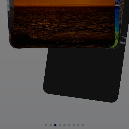
Braziliaanse strandbestemmingen als Fortaleza,
Jericoacoara, Cumbuco, Canao Quebrada, Fernando de
Noronha en de regio van Natal met de badplaats Pipa en
Joao Pessoa.
Meer naar het zuiden van de Braziliaanse noordoost kust
komt u langs prachtige badplaatsen, zoals Porto de
Galinhas, Maragogi, Maceio, Praia do Forte, Salvador en
Morro de Sao Paulo. In het Zuiden van de staat Bahia zijn
exclusieve en rustige badplaatsen te vinden zoals,
Trancoso en Arraial d'Ajuda.
De omgeving van Rio is uiteraard ook fantastisch voor een
strandvakantie. Denk hierbij aan Buzios, Ilha Grande, of
Rio de Janeiro zelf.
In Zuid-Brazilie zijn ook prachtige stranden te vinden, die