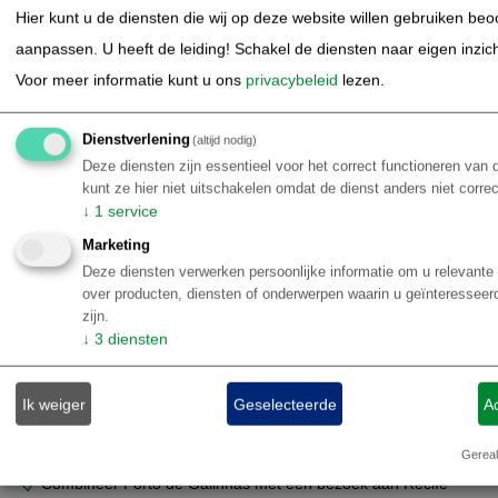
Hier kunt u de diensten die wij op deze website willen gebruiken be
aanpassen. U heeft de leiding! Schakel de diensten naar eigen inzicht 
Voor meer informatie kunt u ons
privacybeleid
lezen.
Dienstverlening
(altijd nodig)
Deze diensten zijn essentieel voor het correct functioneren van
kunt ze hier niet uitschakelen omdat de dienst anders niet corre
↓
1
service
Marketing
Deze diensten verwerken persoonlijke informatie om u relevante 
over producten, diensten of onderwerpen waarin u geïnteressee
Bouwstenen Brazilië | Porto de Galinhas | Noordoost Brazilië
zijn.
↓
3
diensten
Porto de Galinhas arrangement
Ik weiger
Geselecteerde
A
Fantastische badplaats om te snorkelen voor de kust
Perfect als strandvakantie en afsluiting van een rondreis
Gereal
Combineer Porto de Galinhas met een bezoek aan Recife