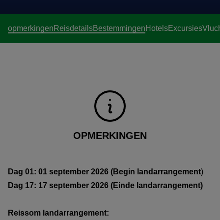
opmerkingen
Reisdetails
Bestemmingen
Hotels
Excursies
Vluc
OPMERKINGEN
Dag 01: 01 september 2026 (Begin landarrangement
)
Dag 17: 17 september 2026 (Einde landarrangement)
Reissom landarrangement: