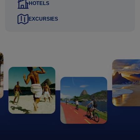
HOTELS
bereikbaar is
Contactgegevens van kennis of familie die niet meegaat
EXCURSIES
tijdens de reis
Deze gegevens kunt u via het aanvraag tabblad van het
reisvoorstel versturen. Uw gegevens worden via een
beveiligde HTTPS verbinding naar ons verstuurd.
Uitkijkend naar uw reactie.
Hartelijke groet namens het Brazilie Reis Specialist team,
Gustavo Lucena Lage
Reisadviseur