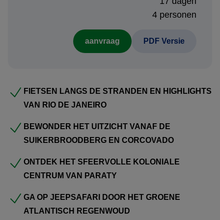
17 dagen
Daarna wacht het koloniale
Paraty
, een charmant
4 personen
kustplaatsje tussen jungle en oceaan. Wandel door de
aanvraag
PDF Versie
sfeervolle straatjes met historische gevels en ontdek de
groene omgeving per jeep. Voor actieve momenten zorgt
een raftingavontuur in het
Atlantisch Regenwoud
, waar
rivieren en tropische natuur samenkomen. Een
FIETSEN LANGS DE STRANDEN EN HIGHLIGHTS
speedboottocht langs eilanden en baaien biedt tijd om te
VAN RIO DE JANEIRO
zwemmen en snorkelen in helder water.
BEWONDER HET UITZICHT VANAF DE
Vervolgens verblijft u op
Ilha Grande
, een paradijselijk
SUIKERBROODBERG EN CORCOVADO
eiland met tropische stranden, wandelpaden en
ONTDEK HET SFEERVOLLE KOLONIALE
kristalheldere zee. Hier draait alles om ontspannen, natuur
CENTRUM VAN PARATY
en quality time met het gezin. Denk aan boottochten,
stranddagen en genieten van de rustige eilandsfeer.
GA OP JEEPSAFARI DOOR HET GROENE
ATLANTISCH REGENWOUD
De reis sluit af in
Rio de Janeiro
, ideaal om nog eenmaal