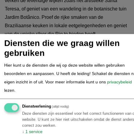
verken de levendige wijken zoals het artistieke Santa
Teresa, of geniet van een wandeling in de botanische tuin
Jardim Botânico. Proef de rijke smaken van de
Braziliaanse keuken in lokale eetgelegenheden en geniet
van de unieke sfeer die Rio te bieden heeft.
Diensten die we graag willen
gebruiken
Rio de Janeiro - vrije dag
05.09.2026
Hier kunt u de diensten die wij op deze website willen gebruiken
Deze dag kunt u naar eigen inzicht besteden. Ontspan op
beoordelen en aanpassen. U heeft de leiding! Schakel de diensten 
de prachtige stranden zoals Copacabana of Ipanema,
eigen inzicht in of uit.
Voor meer informatie kunt u ons
privacybeleid
verken de levendige wijken zoals het artistieke Santa
lezen.
Teresa, of geniet van een wandeling in de botanische tuin
Jardim Botânico. Proef de rijke smaken van de
Dienstverlening
(altijd nodig)
Braziliaanse keuken in lokale eetgelegenheden en geniet
Deze diensten zijn essentieel voor het correct functioneren van 
van de unieke sfeer die Rio te bieden heeft.
website. U kunt ze hier niet uitschakelen omdat de dienst anders
correct zou werken.
↓
1
service