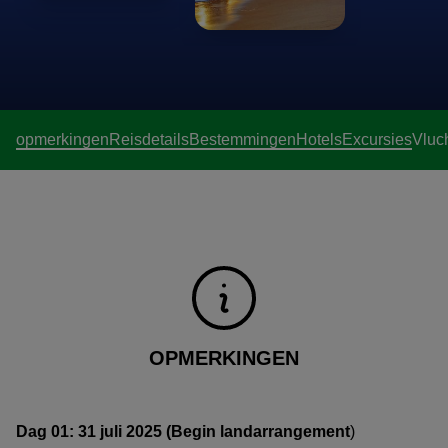
opmerkingen
Reisdetails
Bestemmingen
Hotels
Excursies
Vluc
OPMERKINGEN
Dag 01: 31 juli 2025 (Begin landarrangement
)