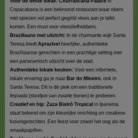
Voor de beste steak:
Churrascaria Palace
in
Copacabana is een bekroond restaurant waar obers
met spiezen vol perfect gegrild vlees aan je tafel
komen. Een must voor vleesliefhebbers.
Braziliaans met uitzicht:
In de charmante wijk Santa
Teresa biedt
Aprazível
heerlijke, authentieke
Braziliaanse gerechten in een prachtige setting met
een panoramisch uitzicht over de stad.
Authentieke lokale keuken:
Voor een informele,
lokale ervaring ga je naar
Bar do Mineiro
, ook in
Santa Teresa. Dit is dé plek om een traditionele
feijoada
(stoofpot van zwarte bonen) te proberen.
Creatief en hip:
Zaza Bistrô Tropical
in Ipanema
staat bekend om zijn kleurrijke inrichting en creatieve
fusiongerechten. Een feest voor zowel het oog als de
smaakpapillen.