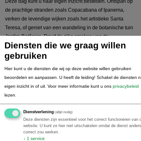
Deze dag kunt u naar eigen inzicht besteden. Ontspan op
de prachtige stranden zoals Copacabana of Ipanema,
verken de levendige wijken zoals het artistieke Santa
Teresa, of geniet van een wandeling in de botanische tuin
Jardim Botânico. Proef de rijke smaken van de
Diensten die we graag willen
Braziliaanse keuken in lokale eetgelegenheden en geniet
gebruiken
van de unieke sfeer die Rio te bieden heeft.
Hier kunt u de diensten die wij op deze website willen gebruiken
Rio de Janeiro - Manaus hotel
05.08.2025
beoordelen en aanpassen. U heeft de leiding! Schakel de diensten 
eigen inzicht in of uit.
Voor meer informatie kunt u ons
privacybeleid
Vandaag eindigt het arrangement in Rio de Janeiro. U
lezen.
wordt opgehaald bij het hotel en naar de luchthaven
gebracht, met aansluitend de binnenlandse vlucht naar
Dienstverlening
(altijd nodig)
Manaus. Na aankomst wordt u verwelkomd op de
Deze diensten zijn essentieel voor het correct functioneren van 
luchthaven en naar het hotel gebracht met een privé
website. U kunt ze hier niet uitschakelen omdat de dienst anders
correct zou werken.
transfer.
↓
1
service