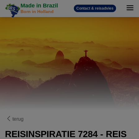
Made in Brazil
Contact & reisadvies
Born in Holland
terug
REISINSPIRATIE 7284 - REIS