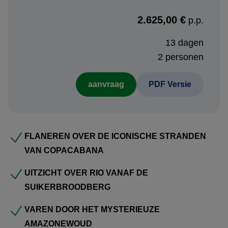
Suikerbroodberg.
2.625,00 €
p.p.
Na het verblijf in Rio volgt een bijzondere ontdekkingstocht
naar het Amazonegebied rond Manaus. Hier wordt de
13 dagen
ongerepte natuur van het regenwoud ervaren: denk aan
2 personen
bootsafari’s op zoek naar kleurrijke vogels en misschien
aanvraag
PDF Versie
zelfs rivierdolfijnen, junglewandelingen bij dageraad en
ontmoetingen met lokale gemeenschappen. De
biodiversiteit en het mysterie van de Amazone zorgen voor
een onvergetelijke indruk.
FLANEREN OVER DE ICONISCHE STRANDEN
VAN COPACABANA
De reis wordt in stijl afgesloten aan de kust van Praia do
Forte. In deze tropische omgeving bieden witte
UITZICHT OVER RIO VANAF DE
zandstranden, palmbomen en de warme Atlantische
SUIKERBROODBERG
Oceaan volop gelegenheid tot ontspanning. Geniet van
VAREN DOOR HET MYSTERIEUZE
wellness, smaakvolle gastronomie en een sfeervolle
AMAZONEWOUD
ambiance – een perfecte afsluiting van een inspirerende