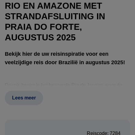
RIO EN AMAZONE MET
STRANDAFSLUITING IN
PRAIA DO FORTE,
AUGUSTUS 2025
Bekijk hier de uw reisinspiratie voor een
veelzijdige reis door Brazilië in augustus 2025!
De reis begint in het bruisende Rio de Janeiro, waar de
energie van de stad direct voelbaar is. Bezoek iconische
Lees meer
plekken zoals de stranden van Copacabana en Ipanema,
geniet van lokale culinaire specialiteiten en ervaar de
unieke cultuur in het hart van Rio. Verken street art,
levendige markten en bewonder het uitzicht vanaf de
Reiscode: 7284