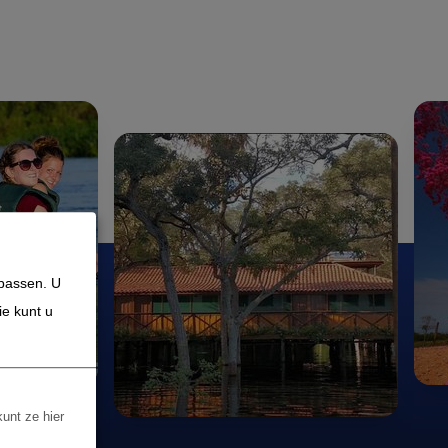
npassen. U
ie kunt u
kunt ze hier