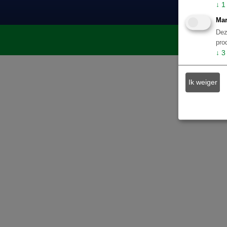
↓
1
Mar
Dez
pro
↓
3
Ik weiger