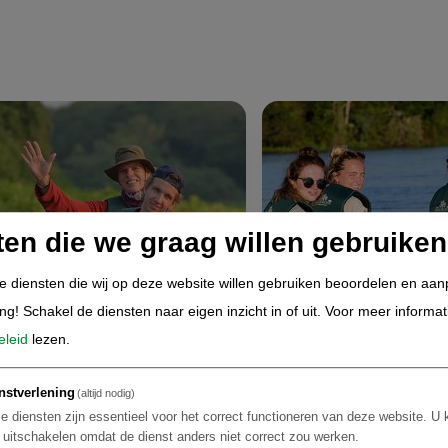
ten die we graag willen gebruiken
de diensten die wij op deze website willen gebruiken beoordelen en aa
ing! Schakel de diensten naar eigen inzicht in of uit.
Voor meer informat
eleid
lezen.
nstverlening
(altijd nodig)
e diensten zijn essentieel voor het correct functioneren van deze website. U 
t uitschakelen omdat de dienst anders niet correct zou werken.