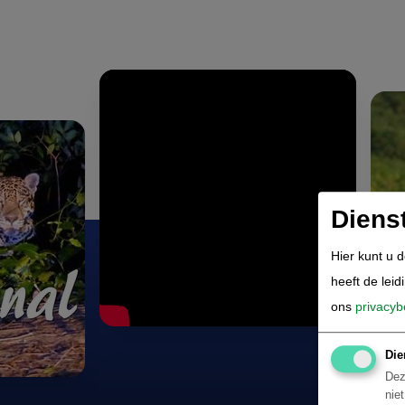
Diens
Hier kunt u 
heeft de leid
ons
privacyb
Die
Dez
nie