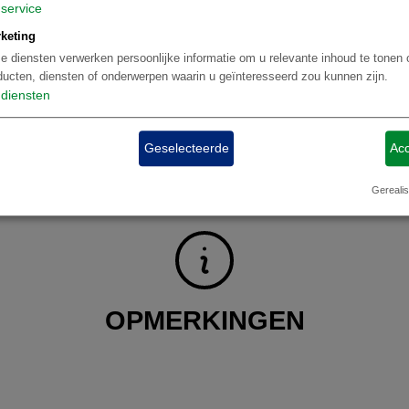
service
keting
e diensten verwerken persoonlijke informatie om u relevante inhoud te tonen 
opmerkingen
Reisdetails
Bestemmingen
Hotels
Excursies
aanvraa
ducten, diensten of onderwerpen waarin u geïnteresseerd zou kunnen zijn.
diensten
Geselecteerde
Acc
Gerealis
OPMERKINGEN