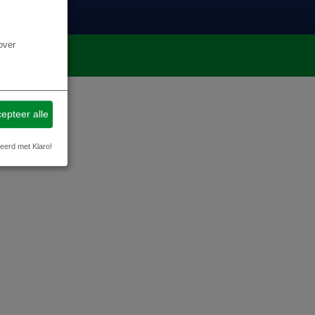
over
g
epteer alle
eerd met Klaro!