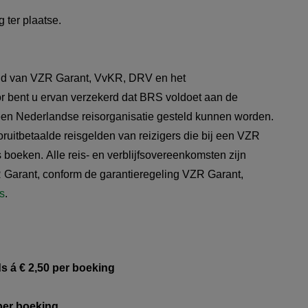
g ter plaatse.
s lid van VZR Garant, VvKR, DRV en het
r bent u ervan verzekerd dat BRS voldoet aan de
een Nederlandse reisorganisatie gesteld kunnen worden.
uitbetaalde reisgelden van reizigers die bij een VZR
 boeken. Alle reis- en verblijfsovereenkomsten zijn
 Garant, conform de garantieregeling VZR Garant,
rs
.
ds á € 2,50 per boeking
per boeking