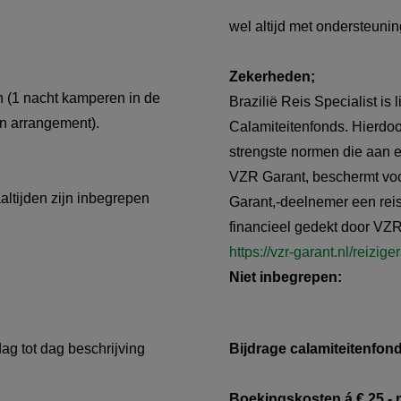
wel altijd met ondersteunin
Zekerheden;
n (1 nacht kamperen in de
Brazilië Reis Specialist i
en arrangement).
Calamiteitenfonds. Hierdoo
strengste normen die aan 
VZR Garant, beschermt voor
altijden zijn inbegrepen
Garant,-deelnemer een reis
financieel gedekt door VZR
https://vzr-garant.nl/reizige
Niet inbegrepen:
dag tot dag beschrijving
Bijdrage calamiteitenfon
Boekingskosten á € 25,- 