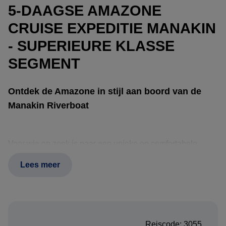
5-DAAGSE AMAZONE
CRUISE EXPEDITIE MANAKIN
- SUPERIEURE KLASSE
SEGMENT
Ontdek de Amazone in stijl aan boord van de
Manakin Riverboat
Voor wie op zoek is naar een unieke en comfortabele
manier om het hart van de Amazone te beleven, biedt de
Lees meer
Manakin Riverboat
een onvergetelijke rivierexpeditie
door het ongerepte Rio Negro-gebied. Deze elegante
boutique-cruise is speciaal ontworpen voor reizigers die
natuur, cultuur en luxe willen combineren in een
Reiscode: 3055