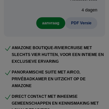
kleinschalige setting.
4 dagen
Aan boord geniet u van panoramische suites,
gastronomische maaltijden met lokale ingrediënten, en
aanvraag
PDF Versie
begeleide excursies door het regenwoud en afgelegen
waterwegen. Verken het indrukwekkende Anavilhanas-
archipel en Jaú National Park, maak kennis met inheemse
gemeenschappen, en bewonder roze rivierdolfijnen,
AMAZONE BOUTIQUE-RIVIERCRUISE MET
luiaards en exotische vogels – onder begeleiding van
SLECHTS VIER HUTTEN, VOOR EEN INTIEME EN
deskundige natuurgidsen.
EXCLUSIEVE ERVARING
PANORAMISCHE SUITE MET AIRCO,
De Manakin staat garant voor een duurzame en intieme
PRIVÉBADKAMER EN UITZICHT OP DE
reisbeleving, waarbij avontuur en comfort naadloos
AMAZONE
samenkomen. Ideaal voor koppels, families of
vriendengroepen die de Amazone op superieure wijze
DIRECT CONTACT MET INHEEMSE
willen ontdekken.
GEMEENSCHAPPEN EN KENNISMAKING MET