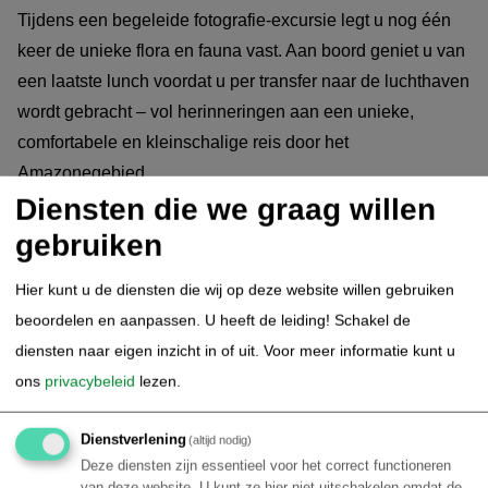
Tijdens een begeleide fotografie-excursie legt u nog één
keer de unieke flora en fauna vast. Aan boord geniet u van
een laatste lunch voordat u per transfer naar de luchthaven
wordt gebracht – vol herinneringen aan een unieke,
comfortabele en kleinschalige reis door het
Amazonegebied.
Diensten die we graag willen
gebruiken
2.
Amazone Cruise Manakin (dag
arrangement)
Hier kunt u de diensten die wij op deze website willen gebruiken
beoordelen en aanpassen. U heeft de leiding! Schakel de
3.
Amazone Cruise Manakin (dag
diensten naar eigen inzicht in of uit.
Voor meer informatie kunt u
arrangement)
ons
privacybeleid
lezen.
4.
Amazone Cruise Manakin (dag
Dienstverlening
(altijd nodig)
arrangement)
Deze diensten zijn essentieel voor het correct functioneren
van deze website. U kunt ze hier niet uitschakelen omdat de