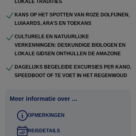
LOKALE TRADITIES
Vraag nu vrijblijvend een offerte aan.
KANS OP HET SPOTTEN VAN ROZE DOLFIJNEN,
Voor degenen die ultieme exclusiviteit zoeken, of ze nu in
LUIAARDS, ARA’S EN TOEKANS
een groep reizen of met familie, een privé gecharterde
CULTURELE EN NATUURLIJKE
Amazone-rivierboot biedt een exclusieve ontsnapping om
VERKENNINGEN: DESKUNDIGE BIOLOGEN EN
het Amazone-regenwoud te verkennen. Met een
LOKALE GIDSEN ONTHULLEN DE AMAZONE
toegewijde bemanning die aan elke behoefte voldoet,
kunnen activiteiten precies op de wensen van de groep
DAGELIJKS BEGELEIDE EXCURSIES PER KANO,
worden afgestemd. De Manakin is met opzet modulair
SPEEDBOOT OF TE VOET IN HET REGENWOUD
ontworpen om flexibele en gepersonaliseerde service aan
klanten te bieden. Daarom kunnen voor charters sommige
Meer informatie over ...
hutten worden omgebouwd om tot 4 bedden te bieden,
waardoor de maximale capaciteit toeneemt om tot 12
OPMERKINGEN
personen te accommoderen.
REISDETAILS
Boekingsprocedure: