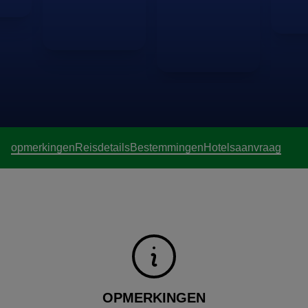
verlengen, in te korten, of het combineren met een andere
bestemming in Brazilië? Geen probleem; wij verwerken dit
in uw persoonlijke reisvoorstel.
opmerkingen
Reisdetails
Bestemmingen
Hotels
aanvraag
OPMERKINGEN