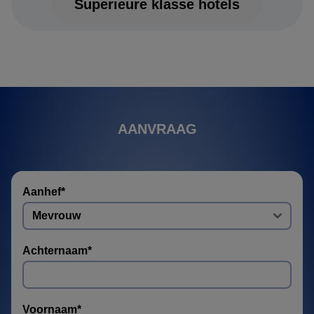
Superieure klasse hotels
AANVRAAG
Aanhef
*
Achternaam
*
Voornaam
*