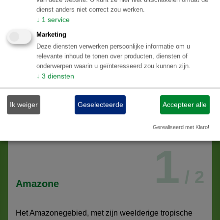
dienst anders niet correct zou werken.
↓
1
service
Marketing
Deze diensten verwerken persoonlijke informatie om u
relevante inhoud te tonen over producten, diensten of
onderwerpen waarin u geïnteresseerd zou kunnen zijn.
↓
3
diensten
BESTEMMINGEN
Ik weiger
Geselecteerde
Accepteer alle
Gerealiseerd met Klaro!
1
/ 2
Amazone
Het Amazonegebied, met zijn weelderige tropische