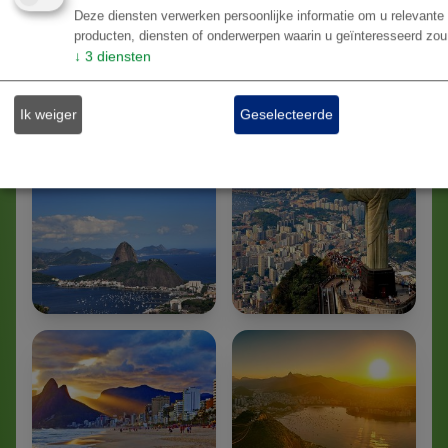
Deze diensten verwerken persoonlijke informatie om u relevante 
Neem contact op voor een vrijblijvend reisvoorstel en
producten, diensten of onderwerpen waarin u geïnteresseerd zou
laat je betoveren door de magie van de 'Cidade
↓
3
diensten
Maravilhosa'.
Ik weiger
Geselecteerde