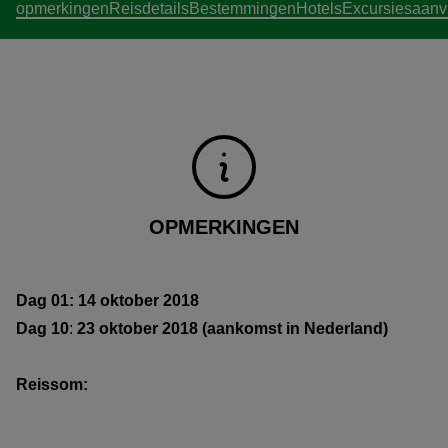
opmerkingen
Reisdetails
Bestemmingen
Hotels
Excursies
aanv
OPMERKINGEN
Dag 01: 14 oktober 2018
Dag 10
:
23 oktober 2018 (aankomst in Nederland)
Reissom: