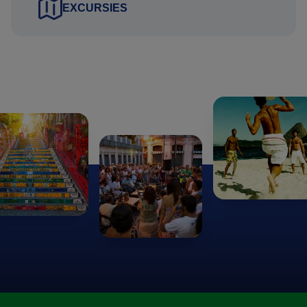
EXCURSIES
Deze gegevens kunt u via het aanvraag tabblad van het
reisvoorstel versturen. Uw gegevens worden via een
beveiligde HTTPS verbinding naar ons verstuurd.
Uitkijkend naar uw reactie.
Hartelijke groet namens het BRS team,
Gustavo Lucena Lage
Reisadviseur