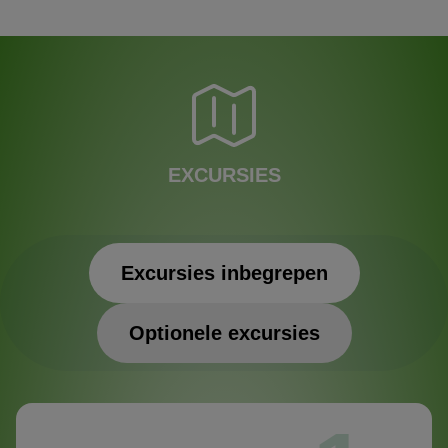
EXCURSIES
Excursies inbegrepen
Optionele excursies
Excursies inbegrepen