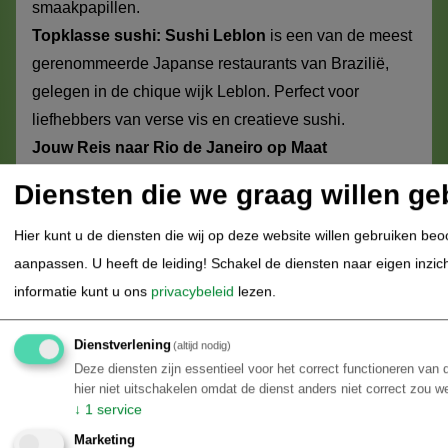
smaakpapillen.
Topklasse sushi:
Sushi Leblon
is een van de meest
gerenommeerde Japanse restaurants van Brazilië,
gelegen in de chique wijk Leblon. Perfect voor
liefhebbers van verse vis en creatieve sushi.
Jouw Reis naar Rio de Janeiro op Maat
Diensten die we graag willen ge
Rio de Janeiro is het perfecte start- of eindpunt van
elke rondreis door Brazilië. Het is een stad die je moet
Hier kunt u de diensten die wij op deze website willen gebruiken be
ervaren, een feest voor de zintuigen. Maar het kan ook
aanpassen. U heeft de leiding! Schakel de diensten naar eigen inzicht 
overweldigend zijn. Als specialist helpen we je graag
informatie kunt u ons
privacybeleid
lezen.
een reis samen te stellen die perfect bij je past, van
een comfortabel hotel op de juiste locatie tot het
Dienstverlening
(altijd nodig)
regelen van unieke excursies. Combineer je
Deze diensten zijn essentieel voor het correct functioneren van
hier niet uitschakelen omdat de dienst anders niet correct zou w
stedentrip bijvoorbeeld met een bezoek aan het
↓
1
service
koloniale
Paraty
of het tropische eiland
Ilha Grande
.
Marketing