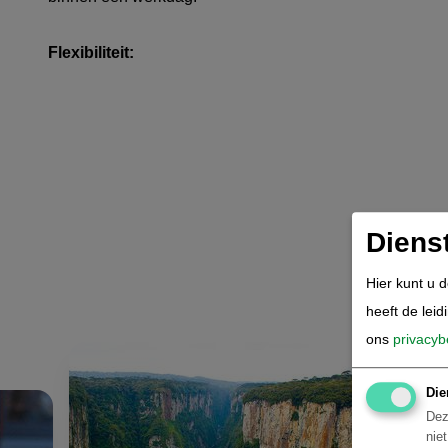
Flexibiliteit:
Diens
Hier kunt u 
heeft de leid
ons
privacyb
Die
Dez
nie