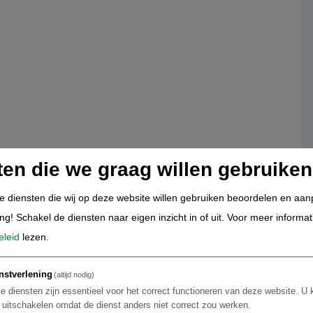
ten die we graag willen gebruiken
de diensten die wij op deze website willen gebruiken beoordelen en aa
ing! Schakel de diensten naar eigen inzicht in of uit.
Voor meer informat
eleid
lezen.
nstverlening
(altijd nodig)
e diensten zijn essentieel voor het correct functioneren van deze website. U 
t uitschakelen omdat de dienst anders niet correct zou werken.