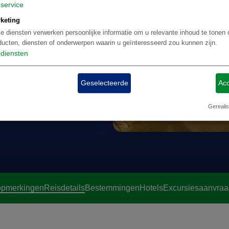
service
keting
e diensten verwerken persoonlijke informatie om u relevante inhoud te tonen 
ducten, diensten of onderwerpen waarin u geïnteresseerd zou kunnen zijn.
diensten
Geselecteerde
Acc
Gerealis
opmerkingen
Reisdetails
Bestemmingen
Hotels
Excursies
aanvraa