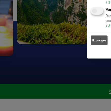
↓
1
Mar
Dez
pro
↓
3
Ik weiger