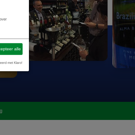
over
epteer alle
eerd met Klaro!
g