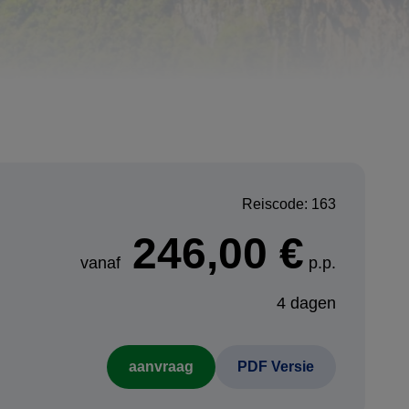
Reiscode: 163
246,00 €
vanaf
p.p.
4 dagen
aanvraag
PDF Versie