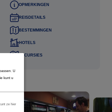
OPMERKINGEN
REISDETAILS
BESTEMMINGEN
HOTELS
EXCURSIES
npassen. U
ie kunt u
kunt ze hier