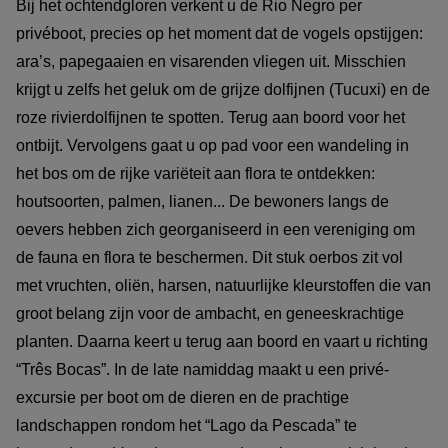
Bij het ochtendgloren verkent u de Rio Negro per
privéboot, precies op het moment dat de vogels opstijgen:
ara’s, papegaaien en visarenden vliegen uit. Misschien
krijgt u zelfs het geluk om de grijze dolfijnen (Tucuxi) en de
roze rivierdolfijnen te spotten. Terug aan boord voor het
ontbijt. Vervolgens gaat u op pad voor een wandeling in
het bos om de rijke variëteit aan flora te ontdekken:
houtsoorten, palmen, lianen... De bewoners langs de
oevers hebben zich georganiseerd in een vereniging om
de fauna en flora te beschermen. Dit stuk oerbos zit vol
met vruchten, oliën, harsen, natuurlijke kleurstoffen die van
groot belang zijn voor de ambacht, en geneeskrachtige
planten. Daarna keert u terug aan boord en vaart u richting
“Três Bocas”. In de late namiddag maakt u een privé-
excursie per boot om de dieren en de prachtige
landschappen rondom het “Lago da Pescada” te