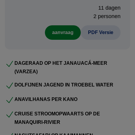
verfijnd comfort, ontvouwt de natuur zich ongefilterd om je
11 dagen
heen.
2 personen
Het eerste ochtendlicht schildert een kleurrijk mozaïek
aanvraag
PDF Versie
boven het water, de nacht gonst van mysterieuze geluiden.
Onderweg spot je felgekleurde ara’s, speelse apen en
kaaimannen, en met wat geluk de iconische roze
rivierdolfijnen—momenten die zowel ontroeren als blijven
DAGERAAD OP HET JANAUACÁ-MEER
nazinderen.
(VARZEA)
Je glijdt langs paalwoningen en drijvende markten en
DOLFIJNEN JAGEND IN TROEBEL WATER
maakt met respectvolle aandacht kennis met
ANAVILHANAS PER KANO
gemeenschappen die deze immense jungle thuis noemen
—ontmoetingen die nog lang na de reis resoneren. Het
CRUISE STROOMOPWAARTS OP DE
fascinerende contrast tussen het zwarte water van de Rio
MANAQUIRI-RIVIER
Negro en het gele, alluviale water van de Amazone komt