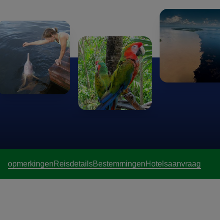
opmerkingen
Reisdetails
Bestemmingen
Hotels
aanvraag