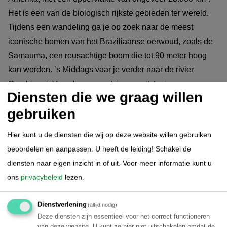
Het is een van de biologisch rijkste gebieden ter wereld.
Tijdens een wandeling ga je op zoek naar de meest
iconische bomen van het Braziliaanse oerwoud, zoals de
Samauma, een reusachtige boom die tot 90 meter hoog
kan worden. ’s Middags vaar je verder naar de rivier
Carabineni. Vervolgens maak je een uitstapje per
Diensten die we graag willen
privéboot om de wateren van de Carabineni en zijn fauna
gebruiken
te verkennen. Diner en overnachting aan boord.
Hier kunt u de diensten die wij op deze website willen gebruiken
5.
Amazone Regenwoud - Dag 5 Croisi
beoordelen en aanpassen. U heeft de leiding! Schakel de
riviercruise
diensten naar eigen inzicht in of uit.
Voor meer informatie kunt u
ons
privacybeleid
lezen.
Dag 5 : RIVIER JAU - LOKALE GEMEENSCHAP
Dienstverlening
(altijd nodig)
Bij zonsopgang stapt u aan boord van een privaat bootje
Deze diensten zijn essentieel voor het correct functioneren
om de flora en fauna te ontdekken. Vervolgens ontmoet u
van deze website. U kunt ze hier niet uitschakelen omdat de