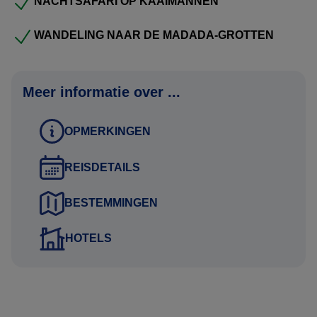
tot leven bij de Encontro das Águas, waar beide stromen
NACHTSAFARI OP KAAIMANNEN
kilometerslang naast elkaar dansen voordat ze versmelten.
WANDELING NAAR DE MADADA-GROTTEN
Verder stroomopwaarts ontvouwt zich de Anavilhanas-
archipel en het UNESCO-Jaú Nationaal Park: een labyrint
Meer informatie over ...
van zoetwater en oerbos, met reusachtige Samauma-
bomen en dolfijnen die speels de boeg begeleiden. Op het
OPMERKINGEN
Janauacá-meer, in de vruchtbare varzea, vormt de
dageraad een levend tableau van foeragerende vogels,
REISDETAILS
jagende dolfijnen en visserspirogi’s—puur Amazoneleven
in beweging.
BESTEMMINGEN
Een reis vol zeldzame schoonheid die, gedragen door het
HOTELS
comfort van een voortreffelijk gebouwd schip, een
blijvende indruk achterlaat.