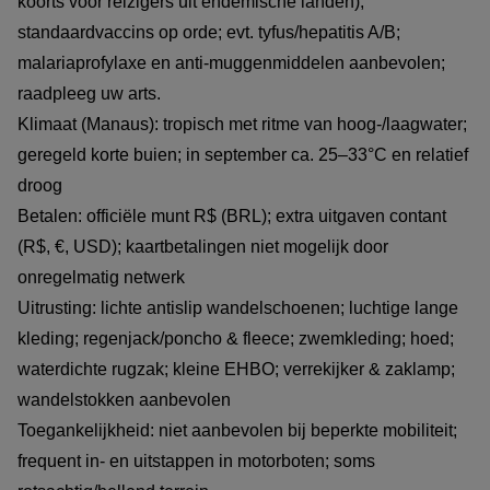
koorts voor reizigers uit endemische landen);
standaardvaccins op orde; evt. tyfus/hepatitis A/B;
malariaprofylaxe en anti-muggenmiddelen aanbevolen;
raadpleeg uw arts.
Klimaat (Manaus): tropisch met ritme van hoog-/laagwater;
geregeld korte buien; in september ca. 25–33°C en relatief
droog
Betalen: officiële munt R$ (BRL); extra uitgaven contant
(R$, €, USD); kaartbetalingen niet mogelijk door
onregelmatig netwerk
Uitrusting: lichte antislip wandelschoenen; luchtige lange
kleding; regenjack/poncho & fleece; zwemkleding; hoed;
waterdichte rugzak; kleine EHBO; verrekijker & zaklamp;
wandelstokken aanbevolen
Toegankelijkheid: niet aanbevolen bij beperkte mobiliteit;
frequent in- en uitstappen in motorboten; soms