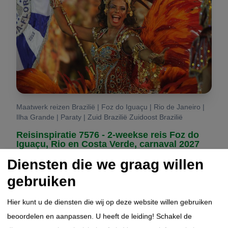
Maatwerk reizen Brazilië | Foz do Iguaçu | Rio de Janeiro |
Ilha Grande | Paraty | Zuid Brazilië Zuidoost Brazilië
Reisinspiratie 7576 - 2-weekse reis Foz do
Iguaçu, Rio en Costa Verde, carnaval 2027
Diensten die we graag willen
Bewonder de spectaculaire Iguaçu-watervallen aan
gebruiken
zowel Braziliaanse als Argentijnse zijde
Ervaar de bruisende sfeer van Rio de Janeiro en het
Hier kunt u de diensten die wij op deze website willen gebruiken
beroemde Copacabana
beoordelen en aanpassen. U heeft de leiding! Schakel de
Beleef het kleurrijke carnaval in het iconische