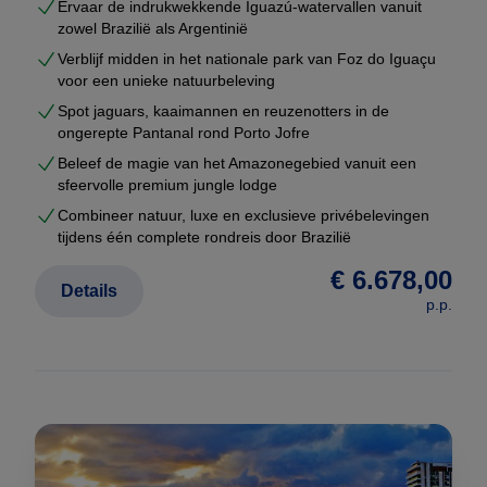
afhandeling
Ervaar de indrukwekkende Iguazú-watervallen vanuit
zowel Brazilië als Argentinië
U ontvangt uw voorstel meestal binnen enkele
Verblijf midden in het nationale park van Foz do Iguaçu
werkdagen — volledig vrijblijvend.
voor een unieke natuurbeleving
Spot jaguars, kaaimannen en reuzenotters in de
Niet duurder dan een standaardreis
ongerepte Pantanal rond Porto Jofre
Veel reizigers denken dat maatwerk duurder is dan
Beleef de magie van het Amazonegebied vanuit een
een pakketreis.
sfeervolle premium jungle lodge
Bij Brazilië Reis Specialist is dat niet het geval.
Combineer natuur, luxe en exclusieve privébelevingen
tijdens één complete rondreis door Brazilië
Dankzij onze vaste partners in Brazilië en directe
€ 6.678,00
Details
contracten werken wij zonder dure tussenschakels.
p.p.
Daardoor kunnen wij
maatwerk rondreizen
aanbieden tegen dezelfde (of vaak betere) prijzen
dan vaste voorbeeldreizen.
Ondersteuning tijdens uw reis
Tijdens uw rondreis wordt u op iedere bestemming