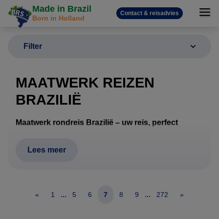
Made in Brazil
Contact & reisadvies
Born in Holland
Filter
MAATWERK REIZEN
BRAZILIË
Maatwerk rondreis Brazilië – uw reis, perfect
samengesteld
Een rondreis door Brazilië vraagt om meer dan alleen
Lees meer
hotels en vluchten. Afstanden zijn groot, het klimaat
verschilt per regio en wildlife, stranden, cultuur en
natuur vragen om een doordachte route. Daarom
...
...
«
1
5
6
7
8
9
272
»
werkt Brazilië Reis Specialist uitsluitend met
maatwerk rondreizen
, volledig afgestemd op uw