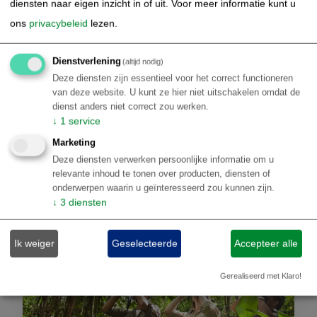
diensten naar eigen inzicht in of uit.
Voor meer informatie kunt u
Sambódromo
ons
privacybeleid
lezen.
Ontspan op het tropische eiland Ilha Grande tussen
jungle en verborgen stranden
Dienstverlening
(altijd nodig)
Wandel naar de indrukwekkende Pico do Mamanguá bij
Deze diensten zijn essentieel voor het correct functioneren
Paraty
van deze website. U kunt ze hier niet uitschakelen omdat de
Verken tropische eilanden en snorkelplekken per
dienst anders niet correct zou werken.
speedboot langs de Costa Verde
↓
1
service
€ 2.901,00
Marketing
Details
p.p.
Deze diensten verwerken persoonlijke informatie om u
relevante inhoud te tonen over producten, diensten of
onderwerpen waarin u geïnteresseerd zou kunnen zijn.
↓
3
diensten
Ik weiger
Geselecteerde
Accepteer alle
Gerealiseerd met Klaro!