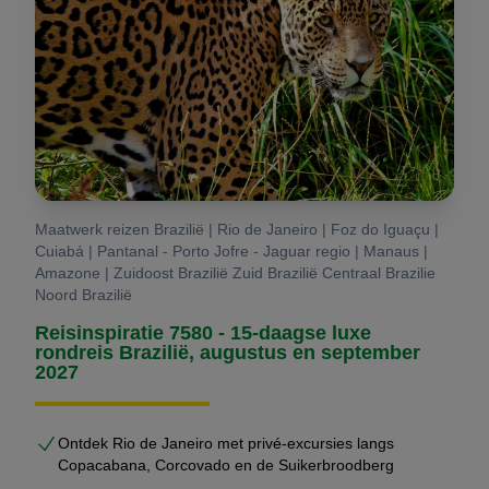
bewezen routes
realistische reistijden
goed functionerende combinaties van bestemmingen
betrouwbare lokale partners
Dit maakt maatwerk bij ons niet alleen persoonlijker,
maar ook
veiliger en efficiënter
.
Maatwerk reizen Brazilië | Rio de Janeiro | Foz do Iguaçu |
Hoe verloopt het proces?
Cuiabá | Pantanal - Porto Jofre - Jaguar regio | Manaus |
Amazone | Zuidoost Brazilië Zuid Brazilië Centraal Brazilie
U geeft uw wensen, reisperiode en gezelschap door
Noord Brazilië
Wij analyseren wat logistiek en inhoudelijk het beste
Reisinspiratie 7580 - 15-daagse luxe
past
rondreis Brazilië, augustus en september
U ontvangt een persoonlijk uitgewerkte rondreis met
2027
prijzen en alternatieven
Wij verfijnen samen de route
Ontdek Rio de Janeiro met privé-excursies langs
Na akkoord verzorgen wij de volledige boeking en
Copacabana, Corcovado en de Suikerbroodberg