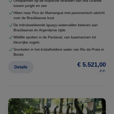
Ontspannen op de tropische stranden van Ilha Grande
tussen jungle en zee
Vraag uw maatwerkreis aan
Hiken naar Pico do Mamanguá met panoramisch uitzicht
Wilt u een rondreis Brazilië die écht bij u past?
over de Braziliaanse kust
Vraag dan uw persoonlijke reisvoorstel aan. U
De indrukwekkende Iguaçu-watervallen beleven aan
ontvangt een complete route met prijzen, hotels en
Braziliaanse én Argentijnse zijde
logistiek — volledig vrijblijvend.
Wildlife spotten in de Pantanal, van kaaimannen tot
kleurrijke vogels
Snorkelen in het kristalheldere water van Rio da Prata in
Bonito
€ 5.521,00
Details
p.p.