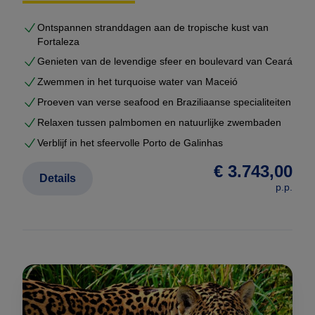
excursies afgestemd op uw interesses
Ontspannen stranddagen aan de tropische kust van
voldoende rustmomenten tussen de reisdagen
Fortaleza
U ontvangt geen generiek voorstel, maar een
volledig
Genieten van de levendige sfeer en boulevard van Ceará
uitgewerkte reisopzet
, inclusief hotels, transfers,
Zwemmen in het turquoise water van Maceió
excursies en bijpassend vluchtschema.
Proeven van verse seafood en Braziliaanse specialiteiten
Relaxen tussen palmbomen en natuurlijke zwembaden
Gebaseerd op duizenden echte reizen
Verblijf in het sfeervolle Porto de Galinhas
Op onze website vindt u meer dan
2000
voorbeeldreizen
die wij de afgelopen jaren voor
€ 3.743,00
Details
klanten hebben samengesteld. Dit zijn geen
p.p.
marketingroutes, maar echte reisopzetten met
werkende logistiek.
Uw maatwerkreis wordt hieruit opgebouwd en
geoptimaliseerd.
Dat betekent dat u profiteert van: