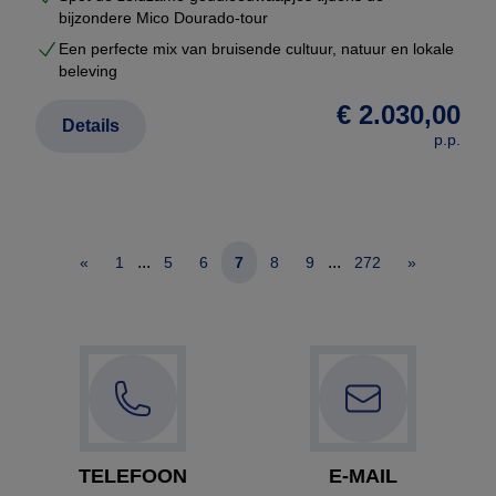
bijzondere Mico Dourado-tour
Een perfecte mix van bruisende cultuur, natuur en lokale
beleving
€ 2.030,00
Details
p.p.
...
...
«
1
5
6
7
8
9
272
»
TELEFOON
E-MAIL