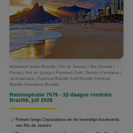
opgevangen en begeleid. Transfers, excursies en
hotels zijn vooraf afgestemd. Via ons lokale netwerk is
er altijd ondersteuning beschikbaar.
U reist individueel — maar nooit alleen.
Waarom Brazilië Reis Specialist?
Onze organisatie is gebouwd op diepgaande kennis
Maatwerk reizen Brazilië | Rio de Janeiro | Ilha Grande |
van Brazilië. Die kennis komt voort uit de achtergrond
Paraty | Foz do Iguaçu | Pantanal-Zuid | Bonito | Fortaleza |
van oprichter
Jericoacoara | Zuidoost Brazilië Zuid Brazilië Centraal
Gustavo Lucena Lage
, maar is
Brazilie Noordoost Brazilië
inmiddels verankerd in een professioneel netwerk van
Reisinspiratie 7579 - 32-daagse rondreis
lokale partners, vaste lodges, gidsen en logistieke
Brazilië, juli 2026
specialisten.
Brazilië is voor ons geen product.
Fietsen langs Copacabana en de levendige boulevards
van Rio de Janeiro
Het is een land dat wij dagelijks opereren.