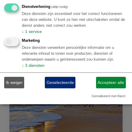
Sambódromo
Dienstverlening
(altijd nodig)
Trek door mangroves en groene natuurgebieden net
Deze diensten zijn essentieel voor het correct functioneren
buiten Rio de Janeiro
van deze website. U kunt ze hier niet uitschakelen omdat de
€ 2.108,00
dienst anders niet correct zou werken.
Details
↓
1
service
p.p.
Marketing
Deze diensten verwerken persoonlijke informatie om u
relevante inhoud te tonen over producten, diensten of
onderwerpen waarin u geïnteresseerd zou kunnen zijn.
↓
3
diensten
Ik weiger
Geselecteerde
Accepteer alle
Gerealiseerd met Klaro!