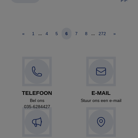
...
...
«
1
4
5
6
7
8
272
»
TELEFOON
E-MAIL
Bel ons
Stuur ons een e-mail
035-6284427