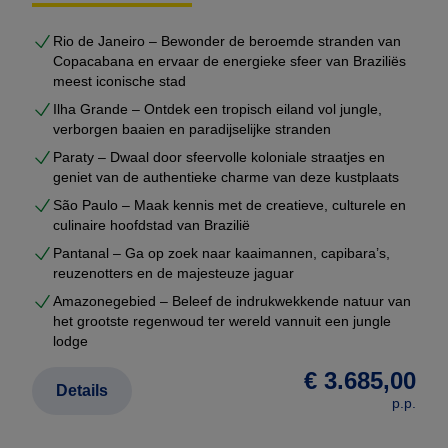
excursies afgestemd op uw interesses
Rio de Janeiro – Bewonder de beroemde stranden van
voldoende rustmomenten tussen de reisdagen
Copacabana en ervaar de energieke sfeer van Braziliës
U ontvangt geen generiek voorstel, maar een
volledig
meest iconische stad
uitgewerkte reisopzet
, inclusief hotels, transfers,
Ilha Grande – Ontdek een tropisch eiland vol jungle,
excursies en bijpassend vluchtschema.
verborgen baaien en paradijselijke stranden
Paraty – Dwaal door sfeervolle koloniale straatjes en
geniet van de authentieke charme van deze kustplaats
Gebaseerd op duizenden echte reizen
São Paulo – Maak kennis met de creatieve, culturele en
Op onze website vindt u meer dan
2000
culinaire hoofdstad van Brazilië
voorbeeldreizen
die wij de afgelopen jaren voor
Pantanal – Ga op zoek naar kaaimannen, capibara’s,
klanten hebben samengesteld. Dit zijn geen
reuzenotters en de majesteuze jaguar
marketingroutes, maar echte reisopzetten met
Amazonegebied – Beleef de indrukwekkende natuur van
werkende logistiek.
het grootste regenwoud ter wereld vannuit een jungle
lodge
Uw maatwerkreis wordt hieruit opgebouwd en
€ 3.685,00
Details
geoptimaliseerd.
p.p.
Dat betekent dat u profiteert van: