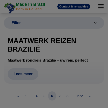
Made in Brazil
Contact & reisadvies
Born in Holland
Filter
MAATWERK REIZEN
BRAZILIË
Maatwerk rondreis Brazilië – uw reis, perfect
samengesteld
Een rondreis door Brazilië vraagt om meer dan alleen
Lees meer
hotels en vluchten. Afstanden zijn groot, het klimaat
verschilt per regio en wildlife, stranden, cultuur en
natuur vragen om een doordachte route. Daarom
...
...
«
1
4
5
6
7
8
272
»
werkt Brazilië Reis Specialist uitsluitend met
maatwerk rondreizen
, volledig afgestemd op uw