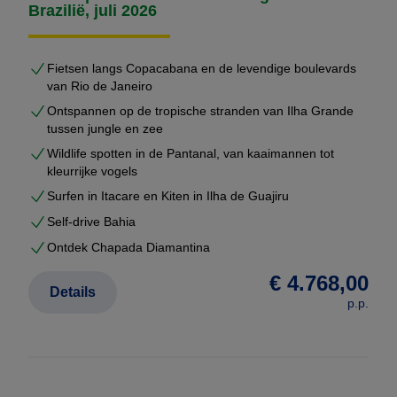
afhandeling
Brazilië, juli 2026
U ontvangt uw voorstel meestal binnen enkele
werkdagen — volledig vrijblijvend.
Fietsen langs Copacabana en de levendige boulevards
van Rio de Janeiro
Niet duurder dan een standaardreis
Ontspannen op de tropische stranden van Ilha Grande
Veel reizigers denken dat maatwerk duurder is dan
tussen jungle en zee
een pakketreis.
Wildlife spotten in de Pantanal, van kaaimannen tot
kleurrijke vogels
Bij Brazilië Reis Specialist is dat niet het geval.
Surfen in Itacare en Kiten in Ilha de Guajiru
Dankzij onze vaste partners in Brazilië en directe
Self-drive Bahia
contracten werken wij zonder dure tussenschakels.
Ontdek Chapada Diamantina
Daardoor kunnen wij
maatwerk rondreizen
€ 4.768,00
Details
aanbieden tegen dezelfde (of vaak betere) prijzen
p.p.
dan vaste voorbeeldreizen.
Ondersteuning tijdens uw reis
Tijdens uw rondreis wordt u op iedere bestemming