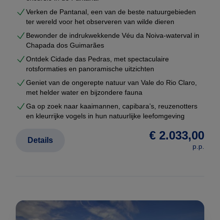
Verken de Pantanal, een van de beste natuurgebieden
Vraag uw maatwerkreis aan
ter wereld voor het observeren van wilde dieren
Wilt u een rondreis Brazilië die écht bij u past?
Bewonder de indrukwekkende Véu da Noiva-waterval in
Vraag dan uw persoonlijke reisvoorstel aan. U
Chapada dos Guimarães
ontvangt een complete route met prijzen, hotels en
Ontdek Cidade das Pedras, met spectaculaire
rotsformaties en panoramische uitzichten
logistiek — volledig vrijblijvend.
Geniet van de ongerepte natuur van Vale do Rio Claro,
met helder water en bijzondere fauna
Ga op zoek naar kaaimannen, capibara’s, reuzenotters
en kleurrijke vogels in hun natuurlijke leefomgeving
€ 2.033,00
Details
p.p.