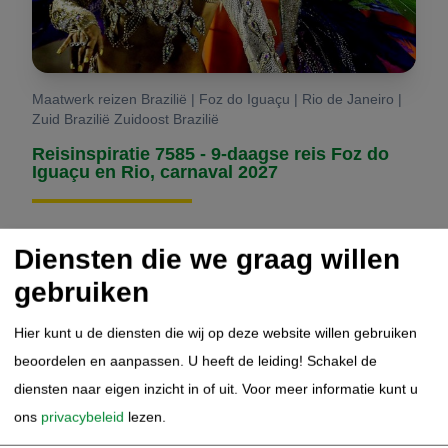
Maatwerk reizen Brazilië | Foz do Iguaçu | Rio de Janeiro |
Zuid Brazilië Zuidoost Brazilië
Reisinspiratie 7585 - 9-daagse reis Foz do
Iguaçu en Rio, carnaval 2027
Bewonder de spectaculaire Iguaçu-watervallen aan
Diensten die we graag willen
zowel de Braziliaanse als Argentijnse zijde
gebruiken
Ervaar de energieke sfeer van Rio de Janeiro tijdens het
wereldberoemde carnaval
Hier kunt u de diensten die wij op deze website willen gebruiken
Ontdek iconische wijken zoals Copacabana en Ipanema
per fiets langs de kust
beoordelen en aanpassen. U heeft de leiding! Schakel de
Geniet van panoramische uitzichten over Rio vanaf
diensten naar eigen inzicht in of uit.
Voor meer informatie kunt u
bergen en boulevardes
ons
privacybeleid
lezen.
Beleef samba, muziek en kleurrijke parades in het