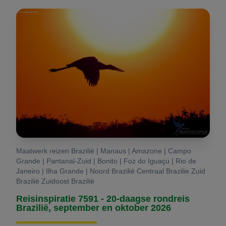
Maatwerk reizen Brazilië | Manaus | Amazone | Campo
Grande | Pantanal-Zuid | Bonito | Foz do Iguaçu | Rio de
Janeiro | Ilha Grande | Noord Brazilië Centraal Brazilie Zuid
Brazilië Zuidoost Brazilië
Reisinspiratie 7591 - 20-daagse rondreis
Brazilië, september en oktober 2026