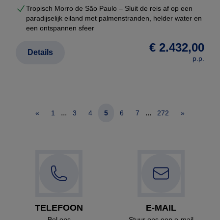
Tropisch Morro de São Paulo – Sluit de reis af op een
paradijselijk eiland met palmenstranden, helder water en
een ontspannen sfeer
€ 2.432,00
Details
p.p.
...
...
«
1
3
4
5
6
7
272
»
TELEFOON
E-MAIL
Bel ons
Stuur ons een e-mail