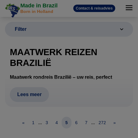
Made in Brazil
Contact & reisadvies
Born in Holland
Filter
MAATWERK REIZEN
BRAZILIË
Maatwerk rondreis Brazilië – uw reis, perfect
samengesteld
Een rondreis door Brazilië vraagt om meer dan alleen
Lees meer
hotels en vluchten. Afstanden zijn groot, het klimaat
verschilt per regio en wildlife, stranden, cultuur en
natuur vragen om een doordachte route. Daarom
...
...
«
1
3
4
5
6
7
272
»
werkt Brazilië Reis Specialist uitsluitend met
maatwerk rondreizen
, volledig afgestemd op uw