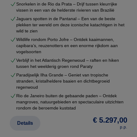
Snorkelen in de Rio da Prata – Drijf tussen kleurrijke
Vraag uw maatwerkreis aan
vissen in een van de helderste rivieren van Brazilië
Wilt u een rondreis Brazilië die écht bij u past?
Jaguars spotten in de Pantanal – Een van de beste
plekken ter wereld om deze iconische katachtigen in het
Vraag dan uw persoonlijke reisvoorstel aan. U
wild te zien
ontvangt een complete route met prijzen, hotels en
Wildlife rondom Porto Jofre – Ontdek kaaimannen,
logistiek — volledig vrijblijvend.
capibara’s, reuzenotters en een enorme rijkdom aan
vogelsoorten
Verblijf in het Atlantisch Regenwoud – raften en hiken
tussen het weelderig groen rond Paraty
Paradijselijk Ilha Grande – Geniet van tropische
stranden, kristalheldere baaien en dichtbegroeid
regenwoud
Rio de Janeiro buiten de gebaande paden – Ontdek
mangroves, natuurgebieden en spectaculaire uitzichten
rondom de beroemde kuststad
€ 5.297,00
Details
p.p.