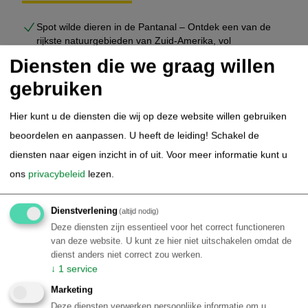
Spot wilde dieren in de Pantanal – Ontdek een van de
rijkste natuurgebieden van Zuid-Amerika, vol
kaaimannen, capibara’s en exotische vogels
Diensten die we graag willen
Beleef het grootste moerasgebied ter wereld – De
gebruiken
uitgestrekte Pantanal biedt spectaculaire landschappen
en unieke natuurervaringen
Hier kunt u de diensten die wij op deze website willen gebruiken
Snorkelen in Rio da Prata – Drijf door kristalhelder water
tussen kleurrijke tropische vissen
beoordelen en aanpassen. U heeft de leiding! Schakel de
Bewonder Buraco das Araras – Een indrukwekkende
diensten naar eigen inzicht in of uit.
Voor meer informatie kunt u
zinkgatvallei waar felrode ara’s vrij rondvliegen
ons
privacybeleid
lezen.
Verken de Gruta Azul – Een van de bekendste grotten
van Brazilië, beroemd om haar diepblauwe
Dienstverlening
(altijd nodig)
ondergrondse meer
Deze diensten zijn essentieel voor het correct functioneren
Ontdek de watervallen van Estância Mimosa – Wandel
van deze website. U kunt ze hier niet uitschakelen omdat de
door weelderige natuur langs helder stromende beekjes
dienst anders niet correct zou werken.
en cascades
↓
1
service
€ 2.005,00
Marketing
Details
p.p.
Deze diensten verwerken persoonlijke informatie om u