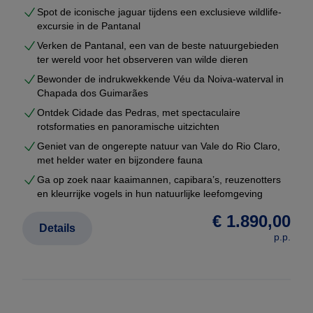
afhandeling
Spot de iconische jaguar tijdens een exclusieve wildlife-
U ontvangt uw voorstel meestal binnen enkele
excursie in de Pantanal
werkdagen — volledig vrijblijvend.
Verken de Pantanal, een van de beste natuurgebieden
ter wereld voor het observeren van wilde dieren
Niet duurder dan een standaardreis
Bewonder de indrukwekkende Véu da Noiva-waterval in
Chapada dos Guimarães
Veel reizigers denken dat maatwerk duurder is dan
Ontdek Cidade das Pedras, met spectaculaire
een pakketreis.
rotsformaties en panoramische uitzichten
Bij Brazilië Reis Specialist is dat niet het geval.
Geniet van de ongerepte natuur van Vale do Rio Claro,
met helder water en bijzondere fauna
Dankzij onze vaste partners in Brazilië en directe
Ga op zoek naar kaaimannen, capibara’s, reuzenotters
contracten werken wij zonder dure tussenschakels.
en kleurrijke vogels in hun natuurlijke leefomgeving
Daardoor kunnen wij
maatwerk rondreizen
€ 1.890,00
Details
aanbieden tegen dezelfde (of vaak betere) prijzen
p.p.
dan vaste voorbeeldreizen.
Ondersteuning tijdens uw reis
Tijdens uw rondreis wordt u op iedere bestemming