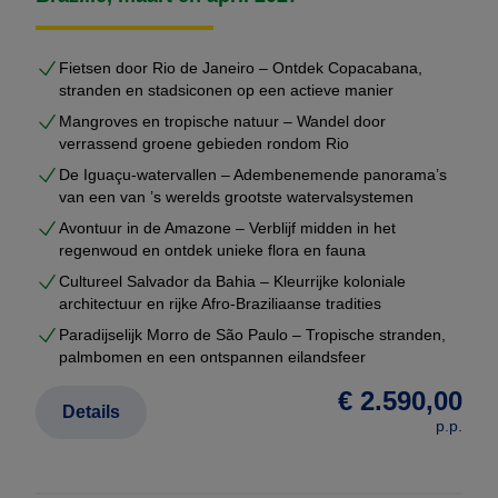
excursies afgestemd op uw interesses
voldoende rustmomenten tussen de reisdagen
Fietsen door Rio de Janeiro – Ontdek Copacabana,
U ontvangt geen generiek voorstel, maar een
volledig
stranden en stadsiconen op een actieve manier
uitgewerkte reisopzet
, inclusief hotels, transfers,
Mangroves en tropische natuur – Wandel door
excursies en bijpassend vluchtschema.
verrassend groene gebieden rondom Rio
De Iguaçu-watervallen – Adembenemende panorama’s
van een van ’s werelds grootste watervalsystemen
Gebaseerd op duizenden echte reizen
Avontuur in de Amazone – Verblijf midden in het
Op onze website vindt u meer dan
2000
regenwoud en ontdek unieke flora en fauna
voorbeeldreizen
die wij de afgelopen jaren voor
Cultureel Salvador da Bahia – Kleurrijke koloniale
klanten hebben samengesteld. Dit zijn geen
architectuur en rijke Afro-Braziliaanse tradities
marketingroutes, maar echte reisopzetten met
Paradijselijk Morro de São Paulo – Tropische stranden,
werkende logistiek.
palmbomen en een ontspannen eilandsfeer
€ 2.590,00
Details
Uw maatwerkreis wordt hieruit opgebouwd en
p.p.
geoptimaliseerd.
Dat betekent dat u profiteert van: