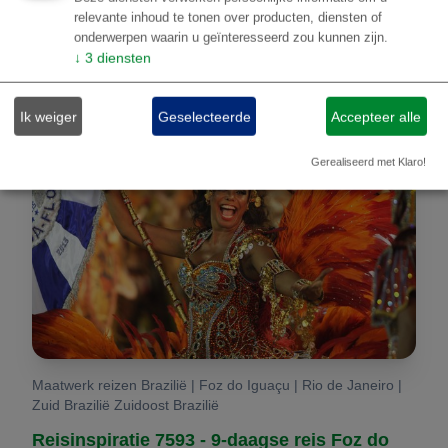
relevante inhoud te tonen over producten, diensten of
onderwerpen waarin u geïnteresseerd zou kunnen zijn.
↓
3
diensten
Ik weiger
Geselecteerde
Accepteer alle
Gerealiseerd met Klaro!
Maatwerk reizen Brazilië | Foz do Iguaçu | Rio de Janeiro |
Zuid Brazilië Zuidoost Brazilië
Reisinspiratie 7593 - 9-daagse reis Foz do