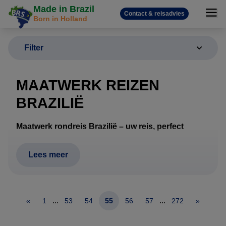
Made in Brazil
Contact & reisadvies
Born in Holland
Filter
MAATWERK REIZEN
BRAZILIË
Maatwerk rondreis Brazilië – uw reis, perfect
samengesteld
Een rondreis door Brazilië vraagt om meer dan alleen
Lees meer
hotels en vluchten. Afstanden zijn groot, het klimaat
verschilt per regio en wildlife, stranden, cultuur en
natuur vragen om een doordachte route. Daarom
...
...
«
1
53
54
55
56
57
272
»
werkt Brazilië Reis Specialist uitsluitend met
maatwerk rondreizen
, volledig afgestemd op uw