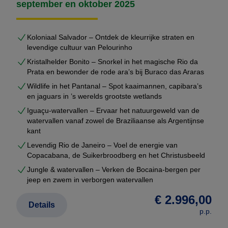
september en oktober 2025
Vraag uw maatwerkreis aan
Wilt u een rondreis Brazilië die écht bij u past?
Koloniaal Salvador – Ontdek de kleurrijke straten en
Vraag dan uw persoonlijke reisvoorstel aan. U
levendige cultuur van Pelourinho
ontvangt een complete route met prijzen, hotels en
Kristalhelder Bonito – Snorkel in het magische Rio da
Prata en bewonder de rode ara’s bij Buraco das Araras
logistiek — volledig vrijblijvend.
Wildlife in het Pantanal – Spot kaaimannen, capibara’s
en jaguars in ’s werelds grootste wetlands
Iguaçu-watervallen – Ervaar het natuurgeweld van de
watervallen vanaf zowel de Braziliaanse als Argentijnse
kant
Levendig Rio de Janeiro – Voel de energie van
Copacabana, de Suikerbroodberg en het Christusbeeld
Jungle & watervallen – Verken de Bocaina-bergen per
jeep en zwem in verborgen watervallen
€ 2.996,00
Details
p.p.