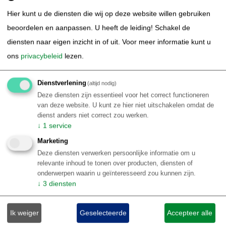
Verken Rio de Janeiro per fiets en ontdek iconische
bezienswaardigheden
Hier kunt u de diensten die wij op deze website willen gebruiken
Beleef de natuurpracht rond Paraty en het Atlantisch
beoordelen en aanpassen. U heeft de leiding! Schakel de
regenwoud met deskundige gidsen
diensten naar eigen inzicht in of uit.
Voor meer informatie kunt u
Verken de Costa Verde tijdens een self-drive avontuur,
ons
privacybeleid
lezen.
omringd door natuur
Ontspan op de paradijselijke stranden van Jericoacoara
Dienstverlening
(altijd nodig)
Ontdek Ilha grande, prachtig eiland met verborgen
Deze diensten zijn essentieel voor het correct functioneren
baaien
van deze website. U kunt ze hier niet uitschakelen omdat de
dienst anders niet correct zou werken.
€ 2.539,00
Details
↓
1
service
p.p.
Marketing
Deze diensten verwerken persoonlijke informatie om u
relevante inhoud te tonen over producten, diensten of
onderwerpen waarin u geïnteresseerd zou kunnen zijn.
↓
3
diensten
Ik weiger
Geselecteerde
Accepteer alle