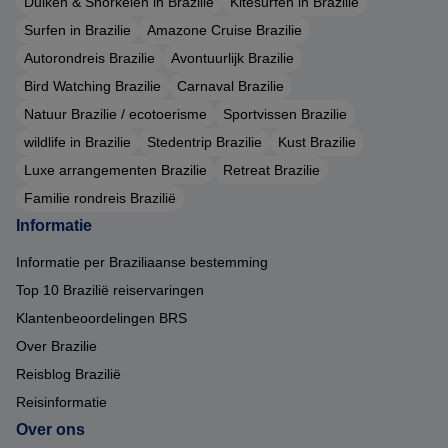
Duiken & Snorkelen in Brazilie
Kitesurfen in Brazilie
Surfen in Brazilie
Amazone Cruise Brazilie
Autorondreis Brazilie
Avontuurlijk Brazilie
Bird Watching Brazilie
Carnaval Brazilie
Natuur Brazilie / ecotoerisme
Sportvissen Brazilie
wildlife in Brazilie
Stedentrip Brazilie
Kust Brazilie
Luxe arrangementen Brazilie
Retreat Brazilie
Familie rondreis Brazilië
Informatie
Informatie per Braziliaanse bestemming
Top 10 Brazilië reiservaringen
Klantenbeoordelingen BRS
Over Brazilie
Reisblog Brazilië
Reisinformatie
Over ons