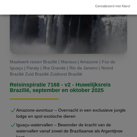
Gerealiseerd met Klaro!
Maatwerk reizen Brazilië | Manaus | Amazone | Foz do
Iguaçu | Paraty | Ilha Grande | Rio de Janeiro | Noord
Brazilië Zuid Brazilië Zuidoost Brazilië
Reisinspiratie 7168 - v2 - Huwelijksreis
Brazilië, september en oktober 2025
Amazone-avontuur – Overnacht in een exclusieve jungle
lodge en spot exotische dieren
Iguaçu-watervallen – Bewonder de kracht van de
watervallen vanaf zowel de Braziliaanse als Argentijnse