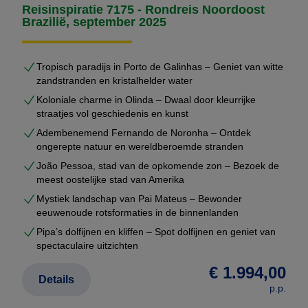
afhandeling
Reisinspiratie 7175 - Rondreis Noordoost
U ontvangt uw voorstel meestal binnen enkele
Brazilië, september 2025
werkdagen — volledig vrijblijvend.
Tropisch paradijs in Porto de Galinhas – Geniet van witte
Niet duurder dan een standaardreis
zandstranden en kristalhelder water
Veel reizigers denken dat maatwerk duurder is dan
Koloniale charme in Olinda – Dwaal door kleurrijke
straatjes vol geschiedenis en kunst
een pakketreis.
Adembenemend Fernando de Noronha – Ontdek
Bij Brazilië Reis Specialist is dat niet het geval.
ongerepte natuur en wereldberoemde stranden
João Pessoa, stad van de opkomende zon – Bezoek de
Dankzij onze vaste partners in Brazilië en directe
meest oostelijke stad van Amerika
contracten werken wij zonder dure tussenschakels.
Mystiek landschap van Pai Mateus – Bewonder
Daardoor kunnen wij
maatwerk rondreizen
eeuwenoude rotsformaties in de binnenlanden
aanbieden tegen dezelfde (of vaak betere) prijzen
Pipa’s dolfijnen en kliffen – Spot dolfijnen en geniet van
spectaculaire uitzichten
dan vaste voorbeeldreizen.
€ 1.994,00
Details
Ondersteuning tijdens uw reis
p.p.
Tijdens uw rondreis wordt u op iedere bestemming