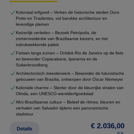
excursies afgestemd op uw interesses
Koloniaal erfgoed – Verken de historische steden Ouro
voldoende rustmomenten tussen de reisdagen
Preto en Tiradentes, vol barokke architectuur en
U ontvangt geen generiek voorstel, maar een
volledig
levendige pleinen
uitgewerkte reisopzet
, inclusief hotels, transfers,
Keizerlijk verleden – Bezoek Petrópolis, de
excursies en bijpassend vluchtschema.
zomerresidentie van Braziliaanse keizers, en het
indrukwekkende paleis
Fietsen langs iconen – Ontdek Rio de Janeiro op de fiets
Gebaseerd op duizenden echte reizen
en bewonder Copacabana, Ipanema en de
Op onze website vindt u meer dan
2000
Suikerbroodberg
voorbeeldreizen
die wij de afgelopen jaren voor
Architectonisch meesterwerk – Bewonder de futuristische
klanten hebben samengesteld. Dit zijn geen
gebouwen van Brasília, ontworpen door Oscar Niemeyer
marketingroutes, maar echte reisopzetten met
Koloniale charme – Slenter door de kleurrijke straten van
Olinda, een UNESCO-werelderfgoedstad
werkende logistiek.
Afro-Braziliaanse cultuur – Beleef de ritmes, kleuren en
verhalen van Salvador tijdens een panoramische
Uw maatwerkreis wordt hieruit opgebouwd en
stadstour
geoptimaliseerd.
€ 2.036,00
Dat betekent dat u profiteert van:
Details
p.p.