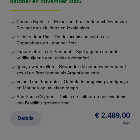
oktober en november 2025
Carioca Nightlife – Ervaar het bruisende nachtleven van
Rio met muziek, dans en lokale sfeer
Fietsen door Rio – Ontdek iconische wijken als
Copacabana en Lapa per fiets
Jaguarsafari in de Pantanal – Spot jaguars en ander
wildlife tijdens een unieke riviersafari
Iguaçu-watervallen – Bewonder dit natuurwonder vanaf
zowel de Braziliaanse als Argentijnse kant
Vrijheid met huurauto – Ontdek de omgeving van Iguaçu
en Maringá op uw eigen tempo
São Paulo Citytour – Duik in de cultuur en geschiedenis
van Brazilië’s grootste stad
€ 2.489,00
Details
p.p.