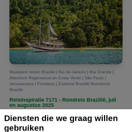
Maatwerk reizen Brazilië | Rio de Janeiro | Ilha Grande |
Atlantisch Regenwoud en Costa Verde | São Paulo |
Jericoacoara | Fortaleza | Zuidoost Brazilië Noordoost
Brazilië
Reisinspiratie 7171 - Rondreis Brazilië, juli
en augustus 2025
Diensten die we graag willen
Sao Paulo, bruisende metropool
gebruiken