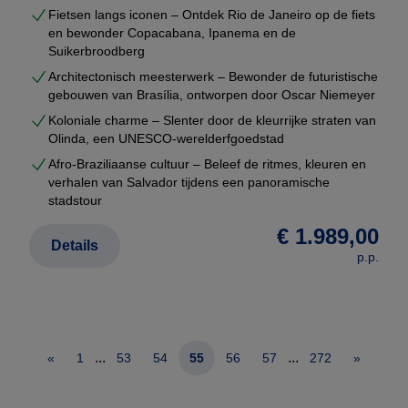
Fietsen langs iconen – Ontdek Rio de Janeiro op de fiets
en bewonder Copacabana, Ipanema en de
Suikerbroodberg
Architectonisch meesterwerk – Bewonder de futuristische
gebouwen van Brasília, ontworpen door Oscar Niemeyer
Koloniale charme – Slenter door de kleurrijke straten van
Olinda, een UNESCO-werelderfgoedstad
Afro-Braziliaanse cultuur – Beleef de ritmes, kleuren en
verhalen van Salvador tijdens een panoramische
stadstour
€ 1.989,00
Details
p.p.
...
...
«
1
53
54
55
56
57
272
»