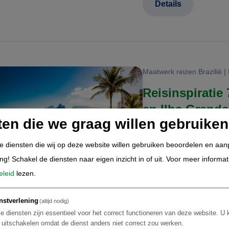
Details
Maatwerk reizen Brazilië | 
Reisinspiratie
en Ilha Grande
ten die we graag willen gebruiken
de diensten die wij op deze website willen gebruiken beoordelen en aa
Bruisend Rio de Jan
ing! Schakel de diensten naar eigen inzicht in of uit.
Voor meer informat
Fietsen langs de le
eleid
lezen.
Proeven van authent
nstverlening
(altijd nodig)
Genieten van de we
e diensten zijn essentieel voor het correct functioneren van deze website. U 
Ontsnappen naar het
t uitschakelen omdat de dienst anders niet correct zou werken.