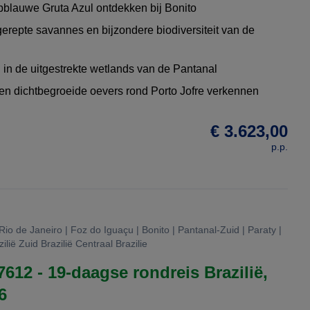
pblauwe Gruta Azul ontdekken bij Bonito
erepte savannes en bijzondere biodiversiteit van de
 in de uitgestrekte wetlands van de Pantanal
 en dichtbegroeide oevers rond Porto Jofre verkennen
€ 3.623,00
p.p.
Rio de Janeiro | Foz do Iguaçu | Bonito | Pantanal-Zuid | Paraty |
ilië Zuid Brazilië Centraal Brazilie
7612 - 19-daagse rondreis Brazilië,
6