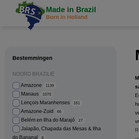
Made in Brazil
Born in Holland
Bestemmingen
NOORD BRAZILIË
M
Amazone
1139
s
Manaus
1070
E
Lençois Maranhenses
161
h
Amazone-Zuid
66
v
Belém en Ilha do Marajó
27
v
Jalapão, Chapada das Mesas & Ilha
R
do Bananal
8
v