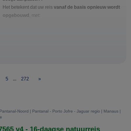
Het betekent dat uw reis
vanaf de basis opnieuw wordt
opgebouwd
, met:
5
...
272
»
 Pantanal-Noord | Pantanal - Porto Jofre - Jaguar regio | Manaus |
ie
 7565 v4 - 16-daagse natuurreis