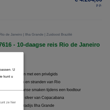
p.p.
Rio de Janeiro | Ilha Grande | Zuidoost Brazilië
 7616 - 10-daagse reis Rio de Janeiro
npassen. U
eiro ontdekken met een privégids
ie kunt u
vendige straten en stranden van Rio
ieke Braziliaanse smaken tijdens een foodtour
reldberoemde sfeer van Copacabana
kunt ze hier
 tropische paradijs Ilha Grande