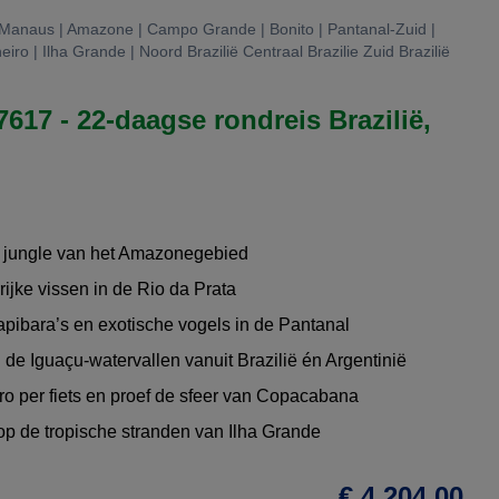
| Manaus | Amazone | Campo Grande | Bonito | Pantanal-Zuid |
iro | Ilha Grande | Noord Brazilië Centraal Brazilie Zuid Brazilië
7617 - 22-daagse rondreis Brazilië,
e jungle van het Amazonegebied
rijke vissen in de Rio da Prata
pibara’s en exotische vogels in de Pantanal
 de Iguaçu-watervallen vanuit Brazilië én Argentinië
ro per fiets en proef de sfeer van Copacabana
op de tropische stranden van Ilha Grande
€ 4.204,00