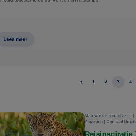
Lees meer
«
1
2
3
4
Maatwerk reizen Brazilië |
Amazone | Centraal Brazil
Reisinspiratie