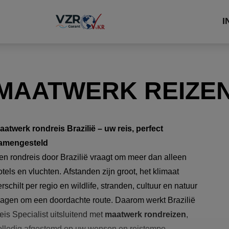
I
MAATWERK REIZEN
aatwerk rondreis Brazilië – uw reis, perfect
amengesteld
en rondreis door Brazilië vraagt om meer dan alleen
otels en vluchten. Afstanden zijn groot, het klimaat
erschilt per regio en wildlife, stranden, cultuur en natuur
ragen om een doordachte route. Daarom werkt Brazilië
eis Specialist uitsluitend met
maatwerk rondreizen
,
olledig afgestemd op uw wensen en reistempo.