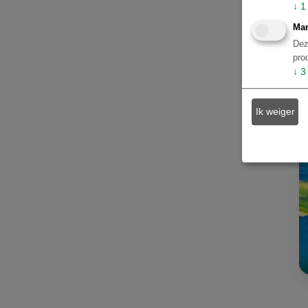
Atlantisch Regenwoud en Costa
↓
1
Verde
67
Mar
Buenos Aires
59
Dez
pro
São Miguel do Gostoso
2
↓
3
Curaçao
1
Peru - Cuzco en Machu Picchu
1
Ik weiger
Peru - Lima
1