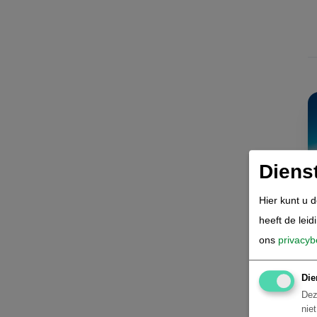
João Pessoa
58
Recife
48
São Luis
44
Parnaiba
39
Natal
33
Maceió
32
Canoa Quebrada
24
Maragogi
19
Porto Seguro, Arraial d'Ajuda en
Diens
Trancoso
17
Hier kunt u 
Aracaju
16
heeft de leid
Ilhéus & Itacaré
13
ons
privacyb
Trairi
7
Costa do Sauípe
1
Die
OTHER
Dez
nie