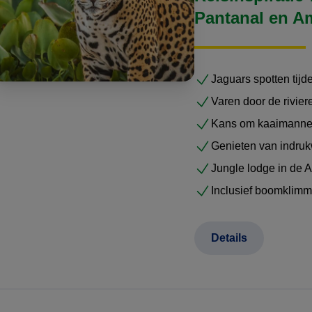
Pantanal en 
Jaguars spotten tijd
Varen door de rivie
Kans om kaaimannen,
Genieten van indru
Jungle lodge in de
Inclusief boomklimm
Details