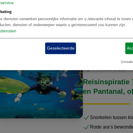
service
Varen langs verborg
keting
e diensten verwerken persoonlijke informatie om u relevante inhoud te tonen 
Details
ducten, diensten of onderwerpen waarin u geïnteresseerd zou kunnen zijn.
diensten
Geselecteerde
Acc
Gerealis
Maatwerk reizen Brazilië | 
regio | Centraal Brazilie
Reisinspiratie
en Pantanal, o
Snorkelen tussen kle
Rode ara’s bewonde