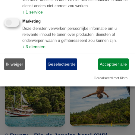
Paraty. Dit is een korte wandeling en hier is het
dienst anders niet correct zou werken.
↓
1
service
verzamelpunt voor de schooner boottocht, in gezelschap
van andere toeristen, naar een groep prachtige eilandjes
Marketing
Deze diensten verwerken persoonlijke informatie om u
voor de kust. De excursie duurt ongeveer een halve dag
relevante inhoud te tonen over producten, diensten of
en is heel ontspannen. De excursie eindigt weer bij het
onderwerpen waarin u geïnteresseerd zou kunnen zijn.
haventje, waarna u de rest van de dag op eigen
↓
3
diensten
gelegenheid kunt besteden.
Ik weiger
Geselecteerde
Accepteer alle
Gerealiseerd met Klaro!