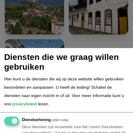
Diensten die we graag willen
gebruiken
Hier kunt u de diensten die wij op deze website willen gebruiken
beoordelen en aanpassen. U heeft de leiding! Schakel de
diensten naar eigen inzicht in of uit.
Voor meer informatie kunt u
ons
privacybeleid
lezen.
5.
Paraty - boottocht (SIB) (PATEX4)
Dienstverlening
Vandaag staat er een relaxte bootexcursie op het
(altijd nodig)
Deze diensten zijn essentieel voor het correct functioneren
programma. In de ochtend loopt u naar het haventje van
van deze website. U kunt ze hier niet uitschakelen omdat de