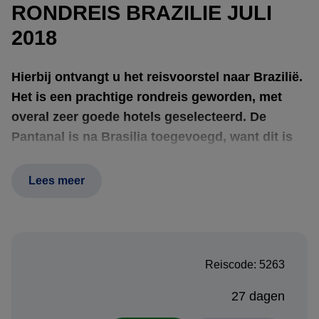
RONDREIS BRAZILIE JULI
2018
Hierbij ontvangt u het reisvoorstel naar Brazilië.
Het is een prachtige rondreis geworden, met
overal zeer goede hotels geselecteerd. De
Pantanal is na Brasilia toegevoegd, want dit is
samen met de Amazone de meest bijzondere
natuurbestemming van Brazilië voor het
Lees meer
ontdekken van de Flora en Wildlife.
Uiteraard zijn wijzigingen nog mogelijk in het
offertetraject. Het is immers een reis op maat.
Reiscode: 5263
Neem het rustig door en dan vernemen wij
graag uw terugkoppeling.
27 dagen