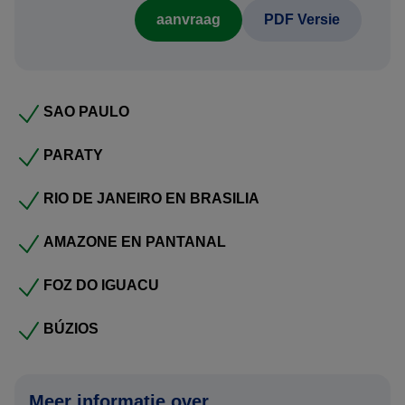
aanvraag
PDF Versie
Uitkijkend naar uw reactie.
Hartelijke groet,
SAO PAULO
Gustavo Lucena Lage namens BRS & Bianca Soolsma
PARATY
namens Travel Counsellors
RIO DE JANEIRO EN BRASILIA
AMAZONE EN PANTANAL
FOZ DO IGUACU
BÚZIOS
Meer informatie over ...