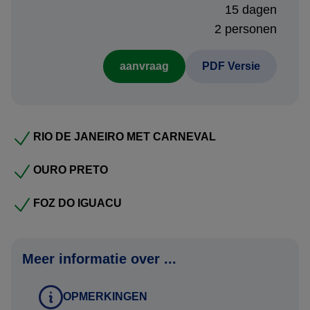
gegevens:
15 dagen
2 personen
Namen zoals vermeld in het paspoort
aanvraag
PDF Versie
Geboortedata
Paspoortnummers
Adres voor vermelding op de factuur
Mobiel nummer waarop het reisgezelschap tijdens de reis
RIO DE JANEIRO MET CARNEVAL
bereikbaar is
Contactgegevens van kennis of familie die niet meegaat
OURO PRETO
tijdens de reis
FOZ DO IGUACU
Deze gegevens kunt u via het aanvraag tabblad van het
Meer informatie over ...
reisvoorstel versturen. Uw gegevens worden via een
beveiligde HTTPS verbinding naar ons verstuurd.
OPMERKINGEN