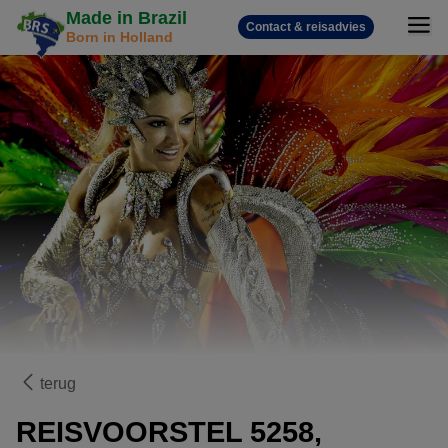
Made in Brazil
Contact & reisadvies
Born in Holland
terug
REISVOORSTEL 5258,