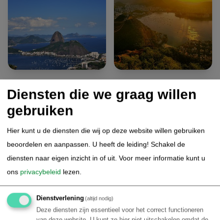
7.
Rio de Janeiro - Ouro Preto
Diensten die we graag willen
Vandaag wordt u opgehaald bij het hotel in Rio de Janeiro
gebruiken
en met een privé transfer naar de luchthaven gebracht.
Hier kunt u de diensten die wij op deze website willen gebruiken
Aansluitend is de binnenlandse vlucht naar Belo
beoordelen en aanpassen. U heeft de leiding! Schakel de
Horizonte. Na aankomst wordt u verwelkomd op de
diensten naar eigen inzicht in of uit.
Voor meer informatie kunt u
luchthaven en met een privé transfer naar het hotel
ons
privacybeleid
lezen.
gebracht in Ouro Preto. Deze transfer duurt circa 2 uur.
Dienstverlening
(altijd nodig)
De rest van de dag naar eigen inzicht worden besteed om
Deze diensten zijn essentieel voor het correct functioneren
deze historische stad alvast te verkennen.
van deze website. U kunt ze hier niet uitschakelen omdat de