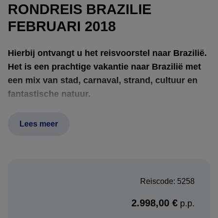
RONDREIS BRAZILIE
FEBRUARI 2018
Hierbij ontvangt u het reisvoorstel naar Brazilië.
Het is een prachtige vakantie naar Brazilië met
een mix van stad, carnaval, strand, cultuur en
fantastische natuur.
Lees meer
De hotels hebben nog beschikbaarheid, maar we moeten
de reis dan ook zsm boeken om de beschikbaarheid te
garanderen. Uiteraard zijn wijzigingen nog mogelijk in het
offertetraject. Het is immers een reis op maat. Neem het
Reiscode: 5258
rustig door en dan verneem ik graag uw terugkoppeling.
2.998,00 €
p.p.
Om de reis te boeken, ontvangen wij graag de volgende